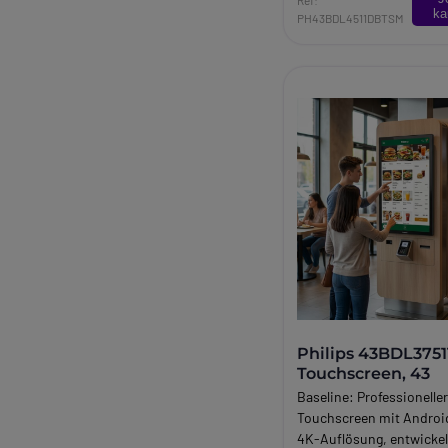
Bereichen.
ka
PH43BDL4511DBTSM
Long_description:
Philips D-Line 43BDL451
4K 43''
Philips D-Line 43BDL451
Professioneller 43-Zoll-
für Digital Signage rund
Der
Philips 43BDL4511D
professioneller Ultra HD
Bildschirm, der für Digit
Umgebungen entwickelt 
Leistung, Zuverlässigke
Bildqualität erfordern. D
Helligkeit von
500 cd/m²
ADS-Weitwinkel-Panels 
24/7-Dauerbetriebs erfül
perfekt die Anforderung
Philips 43BDL3751
Geschäften, Unternehm
Touchscreen, 43
Besprechungsräumen u
Baseline:
Professioneller
öffentlichen Bereichen.
Touchscreen mit Androi
4K-Bildqualität und
4K-Auflösung, entwickel