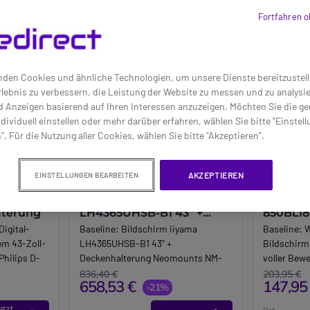
Fortfahren o
den Cookies und ähnliche Technologien, um unsere Dienste bereitzustell
lebnis zu verbessern, die Leistung der Website zu messen und zu analys
d Anzeigen basierend auf Ihren Interessen anzuzeigen. Möchten Sie die g
dividuell einstellen oder mehr darüber erfahren, wählen Sie bitte "Einstel
". Für die Nutzung aller Cookies, wählen Sie bitte "Akzeptieren".
AKZEPTIEREN
EINSTELLUNGEN BEARBEITEN
e 43"-
Pack iiyama ProLite
Neomou
lterung
LH4365UHSB-B1 43" +
850BL18
Neomounts NM-
Halteru
Digital-
Baseline:
Bildschirm iiyama
Baseline:
W
C440BLACK
em 43-Zoll-
LH4365UHSB-B1 43" +
Bildschirme
hilips D-
Deckenhalterung Neomounts NM-
voller Bew
erung für
C440BLACK: professionelle Lösung
kompatibel
836,40 €
203,95 €
658,53 €
147,95
e
für Räume und Beschilderung.
-21%
einer Tragk
erblichen
Brand:
IIyama
Brand:
Ne
etzt
Ref: