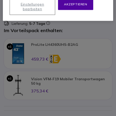
Einstellungen
AKZEPTIEREN
bearbeiten
Nicht lieferbar
93 Produkte im Plattformbestand
Lieferung:
5-7 Tage
Im Vorteilspack enthalten:
ProLite LH4360UHS-B2AG
x1
459,73 €
x1
Vision VFM-F19 Mobiler Transportwagen
50 kg
375,34 €