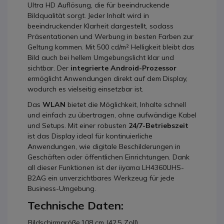
Ultra HD Auflösung, die für beeindruckende
Bildqualität sorgt. Jeder Inhalt wird in
beeindruckender Klarheit dargestellt, sodass
Präsentationen und Werbung in besten Farben zur
Geltung kommen. Mit 500 cd/m² Helligkeit bleibt das
Bild auch bei hellem Umgebungslicht klar und
sichtbar. Der
integrierte Android-Prozessor
ermöglicht Anwendungen direkt auf dem Display,
wodurch es vielseitig einsetzbar ist.
Das
WLAN
bietet die Möglichkeit, Inhalte schnell
und einfach zu übertragen, ohne aufwändige Kabel
und Setups. Mit einer robusten
24/7-Betriebszeit
ist das Display ideal für kontinuierliche
Anwendungen, wie digitale Beschilderungen in
Geschäften oder öffentlichen Einrichtungen. Dank
all dieser Funktionen ist der iiyama LH4360UHS-
B2AG ein unverzichtbares Werkzeug für jede
Business-Umgebung.
Technische Daten:
Bildschirmgröße
108 cm (42,5 Zoll)