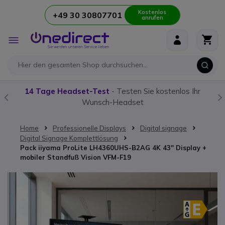
Kostenlos
+49 30 30807701
anrufen
Zum Inhalt springen
Navigation
umschalten
14 Tage Headset-Test
- Testen Sie kostenlos Ihr
Wunsch-Headset
Home
Professionelle Displays
Digital signage
Digital Signage Komplettlösung
Pack iiyama ProLite LH4360UHS-B2AG 4K 43'' Display +
mobiler Standfuß Vision VFM-F19
Zum Ende der Bildgalerie springen