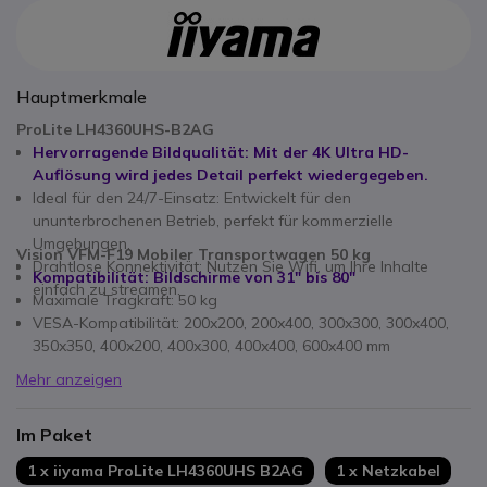
Hauptmerkmale
ProLite LH4360UHS-B2AG
Hervorragende Bildqualität: Mit der 4K Ultra HD-
Auflösung wird jedes Detail perfekt wiedergegeben.
Ideal für den 24/7-Einsatz: Entwickelt für den
ununterbrochenen Betrieb, perfekt für kommerzielle
Umgebungen.
Vision VFM-F19 Mobiler Transportwagen 50 kg
Drahtlose Konnektivität:
Nutzen Sie Wifi, um Ihre Inhalte
Kompatibilität: Bildschirme von 31" bis 80"
einfach zu streamen.
Maximale Tragkraft: 50 kg
VESA-Kompatibilität: 200x200, 200x400, 300x300, 300x400,
350x350, 400x200, 400x300, 400x400, 600x400 mm
Mehr anzeigen
Im Paket
1 x iiyama ProLite LH4360UHS B2AG
1 x Netzkabel