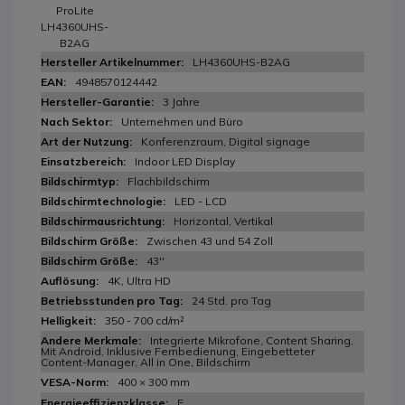
ProLite
LH4360UHS-
B2AG
LH4360UHS-B2AG
4948570124442
3 Jahre
Unternehmen und Büro
Konferenzraum, Digital signage
Indoor LED Display
Flachbildschirm
LED - LCD
Horizontal, Vertikal
Zwischen 43 und 54 Zoll
43''
4K, Ultra HD
24 Std. pro Tag
350 - 700 cd/m²
Integrierte Mikrofone, Content Sharing,
Mit Android, Inklusive Fernbedienung, Eingebetteter
Content-Manager, All in One, Bildschirm
400 × 300 mm
E