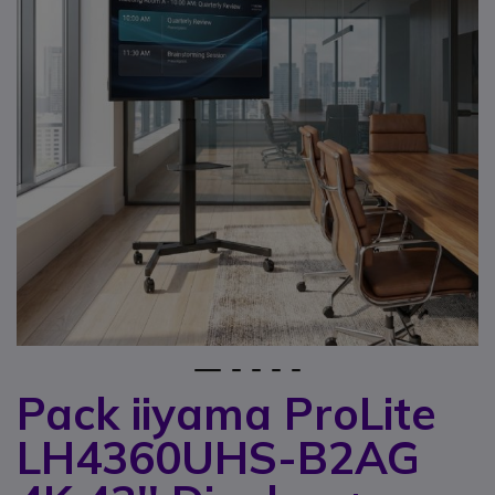
1
2
3
4
5
Pack iiyama ProLite
Zum Anfang der Bildgalerie springen
LH4360UHS-B2AG