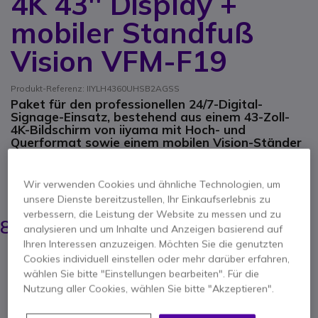
4K 43'' Display +
mobiler Standfuß
Vision VFM-F19
Produkt-Referenz: IIYLH4360UHSB2AGSS
Paket für den professionellen 24/7-Digital-
Signage-Einsatz, bestehend aus einem 43-Zoll-
4K-Bildschirm von iiyama mit Hoch- und
Querformat sowie einem mobilen Vision-Ständer
mit zwei Ablagen und höhenverstellbarer
Halterung.
Wir verwenden Cookies und ähnliche Technologien, um
ERSPARNIS 128,83 €
PACK
unsere Dienste bereitzustellen, Ihr Einkaufserlebnis zu
963,90 €
verbessern, die Leistung der Website zu messen und zu
835,07 €
analysieren und um Inhalte und Anzeigen basierend auf
-
993,74 €
Inkl. MwSt.
Ihren Interessen anzuzeigen. Möchten Sie die genutzten
Cookies individuell einstellen oder mehr darüber erfahren,
Anzahl
IN DEN WARENKORB
wählen Sie bitte "Einstellungen bearbeiten". Für die
Nutzung aller Cookies, wählen Sie bitte "Akzeptieren".
ANGEBOT IN 4 STUNDEN