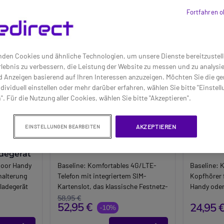
Fortfahren o
den Cookies und ähnliche Technologien, um unsere Dienste bereitzustell
lebnis zu verbessern, die Leistung der Website zu messen und zu analys
d Anzeigen basierend auf Ihren Interessen anzuzeigen. Möchten Sie die g
dividuell einstellen oder mehr darüber erfahren, wählen Sie bitte "Einstel
". Für die Nutzung aller Cookies, wählen Sie bitte "Akzeptieren".
AKZEPTIEREN
EINSTELLUNGEN BEARBEITEN
 2 +
Gigaset Comfort 600 SIM
Poly Bl
adegerät
door Handy
Baseline:
Komfortables 4G/LTE-
Baseline:
K
halterung
Telefon mit integriertem SIM-
Kopfhörer 
ladegerät
Kartenslot, das klassische Festnetz-
Handy oder 
alität
Bedienung mit moderner VoLTE-
Stereoklan
58,95 €
52,95 €
24,95 
Technologie verbindet
-10%
Geräuschu
Brand:
Gigaset
komfortabl