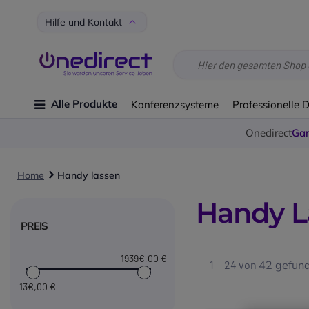
Hilfe und Kontakt
Alle Produkte
Konferenzsysteme
Professionelle 
Onedirect
Gar
Home
Handy lassen
Handy L
PREIS
1939€
,00 €
1 - 24 von
42
gefund
13€
,00 €