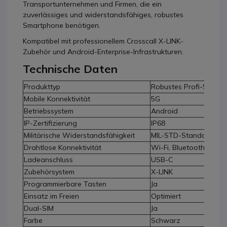
Transportunternehmen und Firmen, die ein
zuverlässiges und widerstandsfähiges, robustes
Smartphone benötigen.
Kompatibel mit professionellem Crosscall X-LINK-
Zubehör und Android-Enterprise-Infrastrukturen.
Technische Daten
Produkttyp
Robustes Profi-Smart
Mobile Konnektivität
5G
Betriebssystem
Android
IP-Zertifizierung
IP68
Militärische Widerstandsfähigkeit
MIL-STD-Standard
Drahtlose Konnektivität
Wi-Fi, Bluetooth, NFC
Ladeanschluss
USB-C
Zubehörsystem
X-LINK
Programmierbare Tasten
Ja
Einsatz im Freien
Optimiert
Dual-SIM
Ja
Farbe
Schwarz