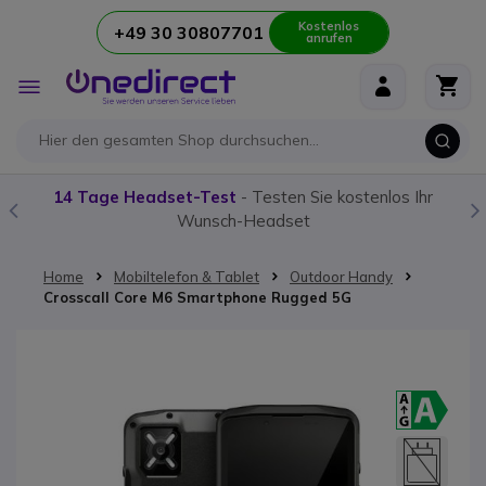
Kostenlos
+49 30 30807701
anrufen
Zum Inhalt springen
Navigation
umschalten
14 Tage Headset-Test
- Testen Sie kostenlos Ihr
Wunsch-Headset
Home
Mobiltelefon & Tablet
Outdoor Handy
Crosscall Core M6 Smartphone Rugged 5G
Zum Ende der Bildgalerie springen