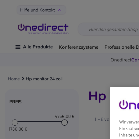
Hilfe und Kontakt
Alle Produkte
Konferenzsysteme
Professionelle 
Onedirect
Gar
Home
Hp monitor 24 zoll
Hp Monit
PREIS
475€
,00 €
1 - 6 von
6
gefundene
Wir verwen
Einkaufser
178€
,00 €
Inhalte un