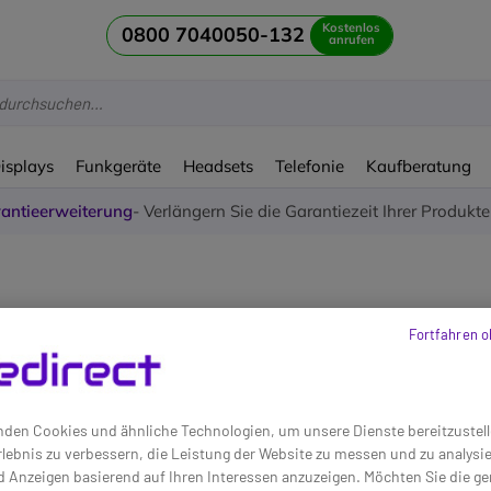
Kostenlos
0800 7040050-132
anrufen
Displays
Funkgeräte
Headsets
Telefonie
Kaufberatung
antieerweiterung
- Verlängern Sie die Garantiezeit Ihrer Produkt
or 24 Zoll
Fortfahren o
n Artikeln
den Cookies und ähnliche Technologien, um unsere Dienste bereitzustell
lebnis zu verbessern, die Leistung der Website zu messen und zu analys
d Anzeigen basierend auf Ihren Interessen anzuzeigen. Möchten Sie die g