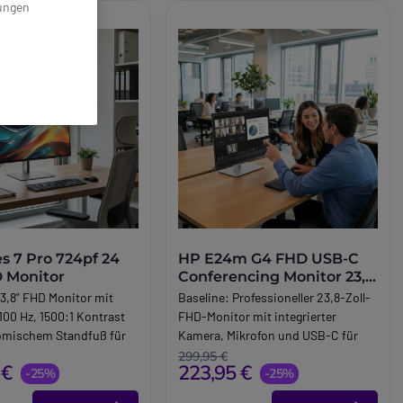
lungen
s 7 Pro 724pf 24
HP E24m G4 FHD USB-C
D Monitor
Conferencing Monitor 23,8
Zoll
3,8" FHD Monitor mit
Baseline:
Professioneller 23,8-Zoll-
100 Hz, 1500:1 Kontrast
FHD-Monitor mit integrierter
omischem Standfuß für
Kamera, Mikrofon und USB-C für
lle Arbeitsplätze.
effiziente Videokonferenzen und
299,95 €
 €
223,95 €
-25%
produktives Arbeiten im Büro.
-25%
iption:
Brand:
HP