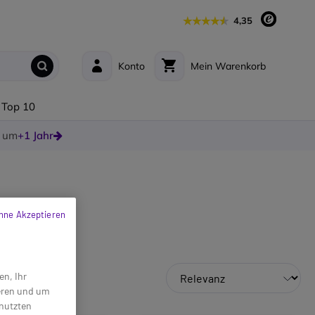
4,35
Konto
Mein Warenkorb
Top 10
e um
+1 Jahr
hne Akzeptieren
en, Ihr
ieren und um
enutzten