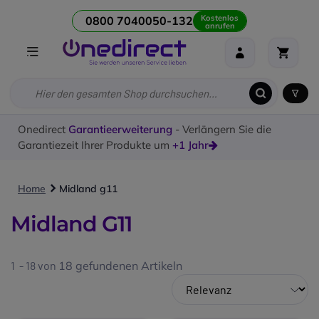
Kostenlos
0800 7040050-132
anrufen
Onedirect
Garantieerweiterung
- Verlängern Sie die
Garantiezeit Ihrer Produkte um
+1 Jahr
Home
Midland g11
Midland G11
1 - 18 von
18
gefundenen Artikeln