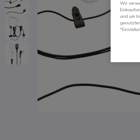
Wir verwe
Einkaufse
und um In
genutzten
"Einstell
Zum Anfang der Bildgalerie springen