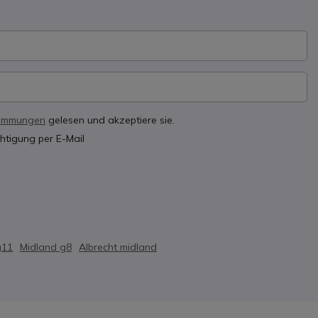
timmungen
gelesen und akzeptiere sie.
htigung per E-Mail
g11
Midland g8
Albrecht midland