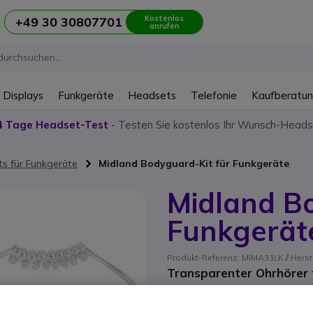
Kostenlos
+49 30 30807701
anrufen
 Displays
Funkgeräte
Headsets
Telefonie
Kaufberatu
4 Tage Headset-Test
- Testen Sie kostenlos Ihr Wunsch-Heads
s für Funkgeräte
Midland Bodyguard-Kit für Funkgeräte
Midland Bo
Funkgerät
Produkt-Referenz: MIMA31LK // Herst
Transparenter Ohrhörer 
ERSPARNIS 2,00 €