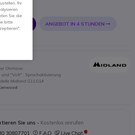
tellen, Ihr
alysieren
ten Sie die
e bitte
ANGEBOT IN 4 STUNDEN
 WARENKORB
zeptieren".
EN
ter Ohrhörer
) und "VoX" : Sprachaktivierung
odelle Midland G11,G14
 Kenwood
tieren Sie uns -
Kostenlos anrufen
30 30807701
F.A.Q
Live Chat