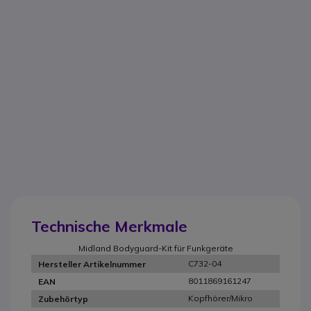
Technische Merkmale
Midland Bodyguard-Kit für Funkgeräte
C732-04
Hersteller Artikelnummer
8011869161247
EAN
Kopfhörer/Mikro
Zubehörtyp