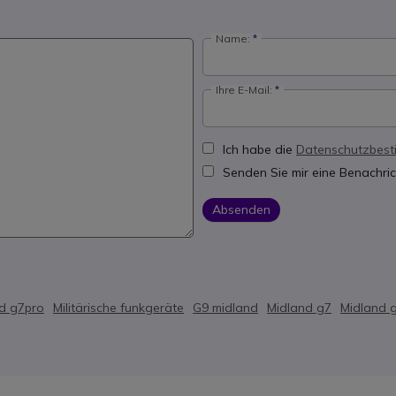
Name:
Ihre E-Mail:
Ich habe die
Datenschutzbes
Senden Sie mir eine Benachric
Absenden
d g7pro
Militärische funkgeräte
G9 midland
Midland g7
Midland 