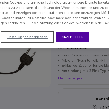
26,35 €
nden Cookies und ähnliche Technologien, um unsere Dienste bereitzus
23,95 €
-
28,50 €
rlebnis zu verbessern, die Leistung der Website zu messen und zu an
Inkl. MwSt.
halte und Anzeigen basierend auf Ihren Interessen anzuzeigen. Möch
Anzahl
 Cookies individuell einstellen oder mehr darüber erfahren, wählen Si
IN DEN
ungen bearbeiten". Für die Nutzung aller Cookies, wählen Sie bitte "Ak
VERFÜGBARKEIT ANFRAG
Einstellungen bearbeiten
AKZEPTIEREN
Hauptmerkmale
Unauffälliger und transparen
Mikrofon "Push to Talk" (PTT
Exklusives Zubehör für die M
Verbindung mit 2 Pins Typ
Mehr anzeigen
Kontak
+49 