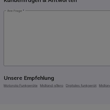
Kundenfragen & Antworten
Ihre Frage
Unsere Empfehlung
Motorola Funkgeräte
Midland g9pro
Digitales funkgerät
Midlan