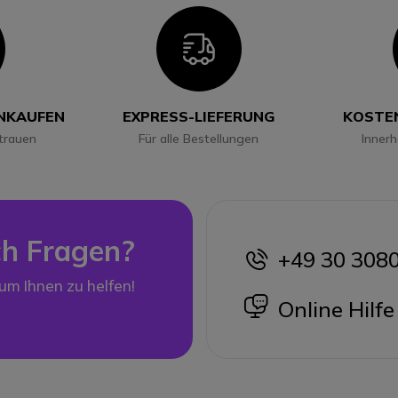
con
Icon
INKAUFEN
EXPRESS-LIEFERUNG
KOSTE
trauen
Für alle Bestellungen
Inner
h Fragen?
+49 30 308
icon
 um Ihnen zu helfen!
icon
Online Hilfe