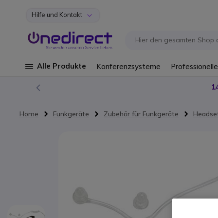
Hilfe und Kontakt
Zum Inhalt springen
Alle Produkte
Konferenzsysteme
Professionelle
1
Home
Funkgeräte
Zubehör für Funkgeräte
Headset
Zum Ende der Bildgalerie springen