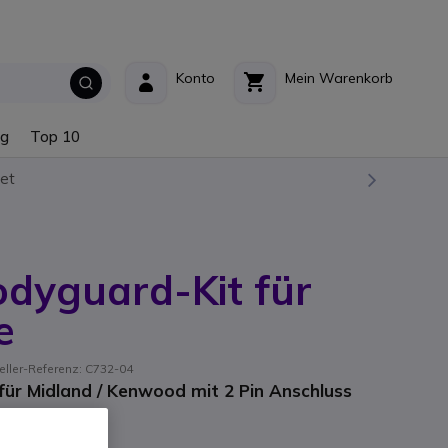
Konto
Mein Warenkorb
ng
Top 10
et
dyguard-Kit für
e
eller-Referenz: C732-04
für Midland / Kenwood mit 2 Pin Anschluss