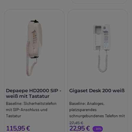
Depaepe HD2000 SIP -
Gigaset Desk 200 weiß
weiß mit Tastatur
Baseline:
Sicherheitstelefon
Baseline:
Analoges,
mit SIP-Anschluss und
platzsparendes
Tastatur
schnurgebundenes Telefon mit
Brand:
Depaepe
möglicher Wandmontage
27,45 €
115,95 €
22,95 €
Long_description:
Brand:
Gigaset
-16%