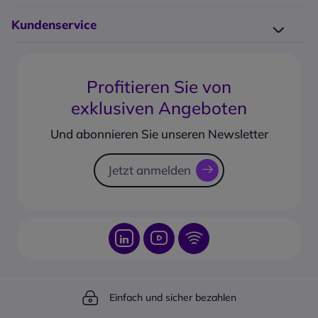
Elektro-Recycling
Unsere Hersteller
Kundenservice
Großkunden-Service
Impressum
Kontakt
14-Tage Headset-Test
Glossar
FAQ
Garantieerweiterung
AGB
Profitieren Sie von
PayPal Ratenzahlung
Geschäftskonto erstellen
exklusiven Angeboten
Produkt vorbestellen
Corporate social responsability
Rücksendungsformular
Und abonnieren Sie unseren Newsletter
Sendungsverfolgung
Jetzt anmelden
Einfach und sicher bezahlen