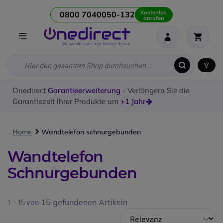
Kostenlos
0800 7040050-132
anrufen
Onedirect
Garantieerweiterung
- Verlängern Sie die
Garantiezeit Ihrer Produkte um
+1 Jahr
Home
Wandtelefon schnurgebunden
Wandtelefon
Schnurgebunden
1 - 15 von
15
gefundenen Artikeln