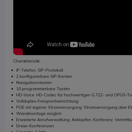
Charakteristik:
IP-Telefon, SIP-Protokoll
2 konfigurierbare SIP-Konten
Navigationstasten
10 programmierbare Tasten
HD-Voice: HD-Codec für hochwertigen G.722- und OPUS-T
Vollduplex-Freisprecheinrichtung
POE mit eigener Stromversorgung: Stromversorgung über Et
Wandmontage möglich
Erweiterte Anrufverwaltung: Anklopfen, Konferenz, Vermittlun
Dreier-Konferenzen
Garantie: 1 Jahr