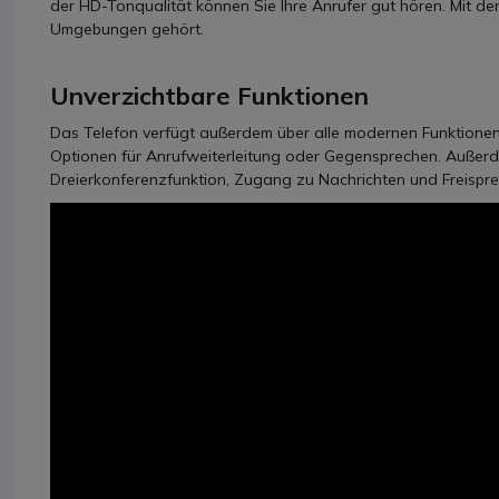
der HD-Tonqualität können Sie Ihre Anrufer gut hören. Mit de
Umgebungen gehört.
Unverzichtbare Funktionen
Das Telefon verfügt außerdem über alle modernen Funktionen e
Optionen für Anrufweiterleitung oder Gegensprechen. Außerd
Dreierkonferenzfunktion, Zugang zu Nachrichten und Freispre