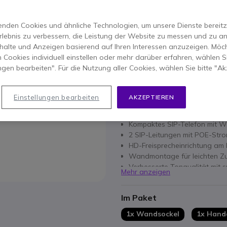
33,95 €
-
40,40 €
Inkl. MwSt.
Anzahl
nden Cookies und ähnliche Technologien, um unsere Dienste bereitzus
IN DEN
rlebnis zu verbessern, die Leistung der Website zu messen und zu an
halte und Anzeigen basierend auf Ihren Interessen anzuzeigen. Möch
VERFÜGBARKEIT ANFRAG
 Cookies individuell einstellen oder mehr darüber erfahren, wählen Si
ungen bearbeiten". Für die Nutzung aller Cookies, wählen Sie bitte "Ak
1 Jahr
Herstellergarantie
Einstellungen bearbeiten
AKZEPTIEREN
Hauptmerkmale
Kompaktes SIP-Telefon mit
2 SIP-Leitungen mit POE-Str
HD-Freisprecheinrichtung am 
Wandmontage für leichten 
Verbesserte Tonqualität mit 
Mehr anzeigen
Farbe: Schwarz
Im Paket
1x Wandsockel
1x Hand