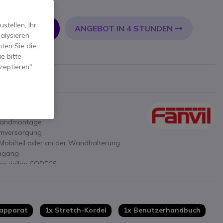
tellen, Ihr
ANGEBOT IN 4 STUNDEN
 WARENKORB
alysieren
ten Sie die
EN
e bitte
zeptieren".
 Wandmontage
omversorgung
Mobilteil oder an der Wandhalterung
Zugang
speziellen CODECS
apparat
1x Stretch-Kordel
1x Benutzerhandbuch