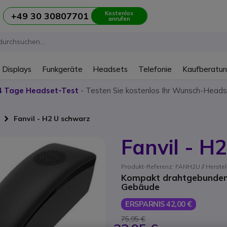
Kostenlos
+49 30 30807701
anrufen
 Displays
Funkgeräte
Headsets
Telefonie
Kaufberatu
4 Tage Headset-Test
- Testen Sie kostenlos Ihr Wunsch-Heads
Fanvil - H2 U schwarz
Fanvil - H
Produkt-Referenz: FANH2U // Herstel
Kompakt drahtgebundenes
Gebäude
ERSPARNIS 42,00 €
75,95 €