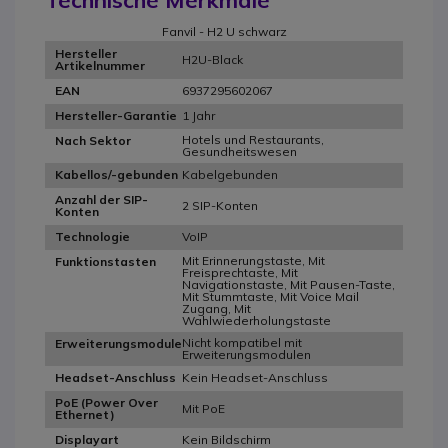
Fanvil - H2 U schwarz
Hersteller
H2U-Black
Artikelnummer
6937295602067
EAN
1 Jahr
Hersteller-Garantie
Hotels und Restaurants,
Nach Sektor
Gesundheitswesen
Kabelgebunden
Kabellos/-gebunden
Anzahl der SIP-
2 SIP-Konten
Konten
VoIP
Technologie
Mit Erinnerungstaste, Mit
Funktionstasten
Freisprechtaste, Mit
Navigationstaste, Mit Pausen-Taste,
Mit Stummtaste, Mit Voice Mail
Zugang, Mit
Wahlwiederholungstaste
Nicht kompatibel mit
Erweiterungsmodule
Erweiterungsmodulen
Kein Headset-Anschluss
Headset-Anschluss
PoE (Power Over
Mit PoE
Ethernet)
Kein Bildschirm
Displayart