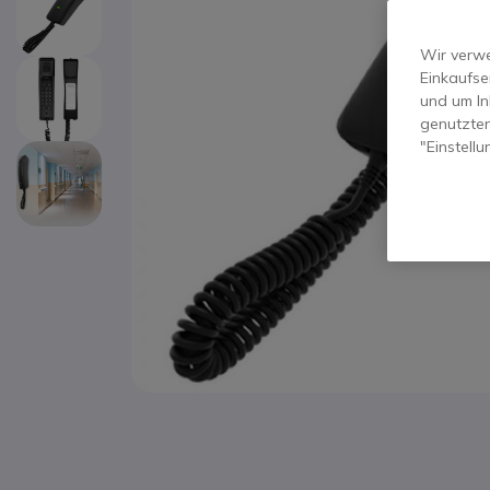
Wir verwe
Einkaufse
und um In
genutzten
"Einstell
Zum Anfang der Bildgalerie springen