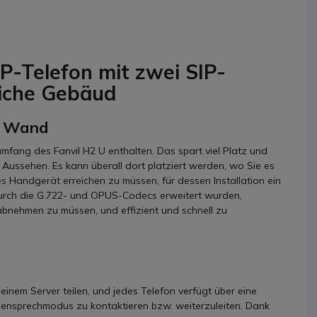
-Telefon mit zwei SIP-
liche Gebäud
er Wand
umfang des Fanvil H2 U enthalten. Das spart viel Platz und
 Aussehen. Es kann überall dort platziert werden, wo Sie es
es Handgerät erreichen zu müssen, für dessen Installation ein
 durch die G.722- und OPUS-Codecs erweitert wurden,
abnehmen zu müssen, und effizient und schnell zu
inem Server teilen, und jedes Telefon verfügt über eine
ensprechmodus zu kontaktieren bzw. weiterzuleiten. Dank