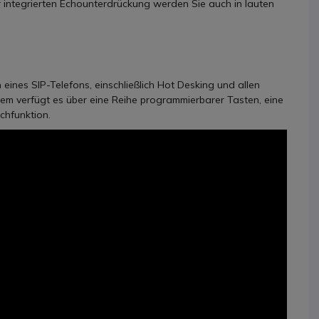
r integrierten Echounterdrückung werden Sie auch in lauten
ines SIP-Telefons, einschließlich Hot Desking und allen
em verfügt es über eine Reihe programmierbarer Tasten, eine
chfunktion.