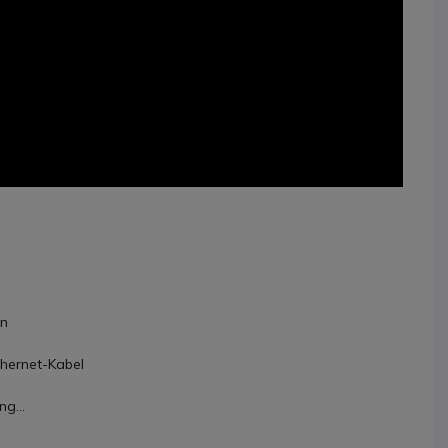
on
hernet-Kabel
g...