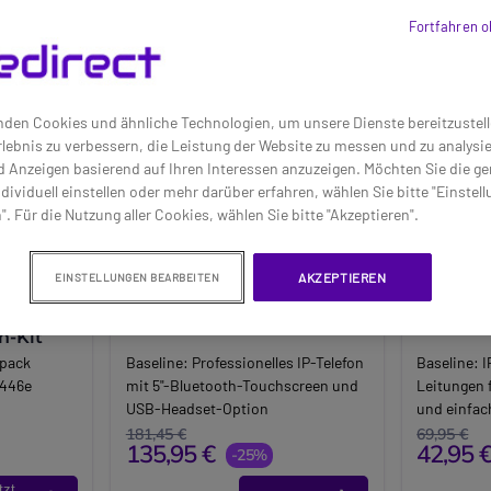
Fortfahren o
den Cookies und ähnliche Technologien, um unsere Dienste bereitzustell
lebnis zu verbessern, die Leistung der Website zu messen und zu analys
d Anzeigen basierend auf Ihren Interessen anzuzeigen. Möchten Sie die g
dividuell einstellen oder mehr darüber erfahren, wählen Sie bitte "Einstel
". Für die Nutzung aller Cookies, wählen Sie bitte "Akzeptieren".
AKZEPTIEREN
EINSTELLUNGEN BEARBEITEN
 +
Grandstream GRP2650
Grands
h-Kit
spack
Baseline:
Professionelles IP-Telefon
Baseline:
I
P446e
mit 5"-Bluetooth-Touchscreen und
Leitungen 
USB-Headset-Option
und einfac
y-Headset
Brand:
Grandstream
Wege-Konf
181,45 €
69,95 €
135,95 €
42,95 
Long_description:
-25%
Brand:
Gra
Professionelles 14-zeiliges IP-
Long_descr
tzt