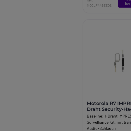
Motorola CLP446e
kau
MOCLP446EEOS
Motorola CLP446e Funkg
Robust und stilvoll, ideal
hektische Zeiten
Der unmittelbare Kontak
Kunden und eine schnell
sind der Schlüssel zu jed
Dienstleistung. Die Bed
Hotel- und Gaststätten
an den Verkaufsstellen 
immer anspruchsvoller,
Personal muss über ein
und
robustes
Kommunikationsinstru
verfügen. Mit dem
Motor
CLP446e
haben Sie die 
Ihre Bedürfnisse. Kombi
Motorola R7 IMPRE
Eleganz, Diskretion und 
Draht Security-Ha
einem Gerät, mit dem Sie
Baseline:
1-Draht IMPRE
kostenlos zwischen Ben
Survelliance Kit, mit tr
innerhalb derselben Rei
Audio-Schlauch