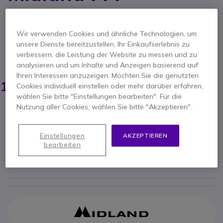
Produkt-Referenz: MIMA21XS // Hersteller-Referenz: C709.02
Freisprechkit mit Ohrhörer und Push-to-Talk
Mikrofon für Alan 777
Wir verwenden Cookies und ähnliche Technologien, um
unsere Dienste bereitzustellen, Ihr Einkaufserlebnis zu
4 von 2 Rezensionen
verbessern, die Leistung der Website zu messen und zu
ERSPARNIS 5,00 €
analysieren und um Inhalte und Anzeigen basierend auf
Ihren Interessen anzuzeigen. Möchten Sie die genutzten
23,05 €
17,95 €
Cookies individuell einstellen oder mehr darüber erfahren,
-
21,36 €
Inkl. MwSt.
wählen Sie bitte "Einstellungen bearbeiten". Für die
Anzahl
Nutzung aller Cookies, wählen Sie bitte "Akzeptieren".
IN DEN WARENKORB
Einstellungen
AKZEPTIEREN
ANGEBOT IN 4 STUNDEN
bearbeiten
VERFÜGBARKEIT ANFRAGEN