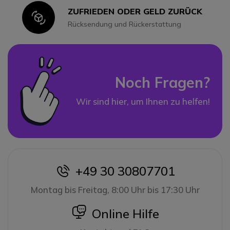
ZUFRIEDEN ODER GELD ZURÜCK
Icon
Rücksendung und Rückerstattung
Noch Fragen?
Wir sind hier, um Ihnen zu helfen!
+49 30 30807701
icon
Montag bis Freitag, 8:00 Uhr bis 17:30 Uhr
icon
Online Hilfe