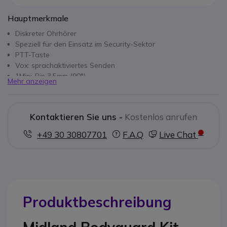
Hauptmerkmale
Diskreter Ohrhörer
Speziell für den Einsatz im Security-Sektor
PTT-Taste
Vox: sprachaktiviertes Senden
1Mini-Pin 3,5mm (90°)
Mehr anzeigen
Exklusives Zubehör für Midland Alan 777
Kontaktieren Sie uns -
Kostenlos anrufen
+49 30 30807701
F.A.Q
Live Chat
Produktbeschreibung