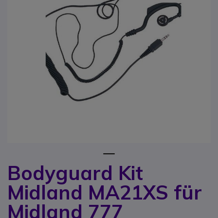
1
Bodyguard Kit
Zum Anfang der Bildgalerie springen
Midland MA21XS für
Midland 777