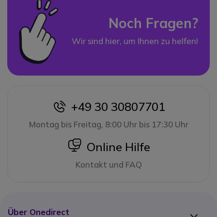
Noch Fragen?
Wir sind hier, um Ihnen zu helfen!
+49 30 30807701
icon
Montag bis Freitag, 8:00 Uhr bis 17:30 Uhr
icon
Online Hilfe
Kontakt und FAQ
Über Onedirect