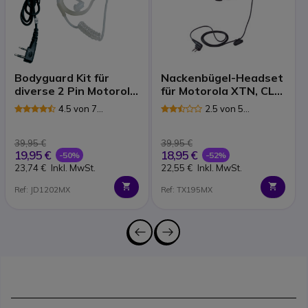
Bodyguard Kit für
Nackenbügel-Headset
diverse 2 Pin Motorola
für Motorola XTN, CLS
Funkgeräte
& DTR Funkgeräte
4.5 von 7
2.5 von 5
Rezensionen
Rezensionen
39,95 €
39,95 €
19,95 €
18,95 €
-50%
-52%
23,74 €
Inkl. MwSt.
22,55 €
Inkl. MwSt.
Ref: JD1202MX
Ref: TX195MX