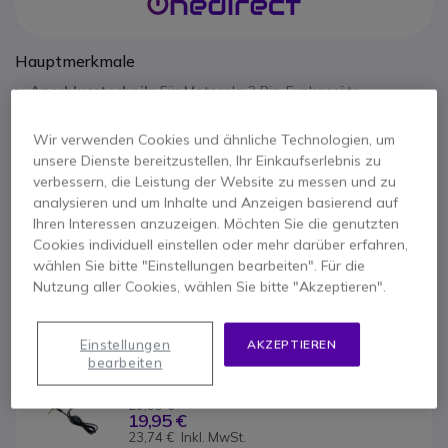
Hauptmerkmale
Anschlusstechnik:
Für Motorola 2 Pin-Funkgeräte
Ohrhörer:
diskret und durchsichtig
PTT:
Push-To-Talk Taste
Wir verwenden Cookies und ähnliche Technologien, um
VOX:
Sprachaktivierung
unsere Dienste bereitzustellen, Ihr Einkaufserlebnis zu
Einsatzbereich:
Personenschutz
verbessern, die Leistung der Website zu messen und zu
Mehr anzeigen
Exklusives Onedirect Zubehör für:
XTN- und DTR- Reihe,
analysieren und um Inhalte und Anzeigen basierend auf
CLS446 und XT420/460/660d sowie die CLR-Serie
Ihren Interessen anzuzeigen. Möchten Sie die genutzten
Im Paket
Cookies individuell einstellen oder mehr darüber erfahren,
wählen Sie bitte "Einstellungen bearbeiten". Für die
1x Bodyguard Kit für Motorola Funkgeräte
Nutzung aller Cookies, wählen Sie bitte "Akzeptieren".
Produktpalette:
Einstellungen
AKZEPTIEREN
bearbeiten
Bodyguard-Kit für Motorola TalkAbout und 1 Pin 
Funkgeräte
29,95 €
19,95 €
23,74 €
Inkl. MwSt.