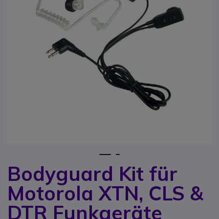
1
2
Bodyguard Kit für
Zum Anfang der Bildgalerie springen
Motorola XTN, CLS &
DTR Funkgeräte