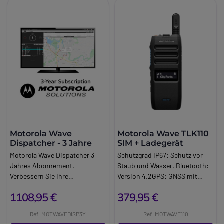
Motorola Wave
Motorola Wave TLK110
Dispatcher - 3 Jahre
SIM + Ladegerät
Motorola Wave Dispatcher 3
Schutzgrad IP67: Schutz vor
Jahres Abonnement.
Staub und Wasser. Bluetooth:
Verbessern Sie Ihre
Version 4.2GPS: GNSS mit
Verteilungsfähigkeiten mit
Unterstützung für GPS,
1108,95 €
379,95 €
diesem Abonnement für die
GLONASS, Galileo und Bei.
Konsole Wave Dispatch von
Monochromer Bildschirm.
Ref: MOTWAVEDISP3Y
Ref: MOTWAVE110
Motorola.
Audio mit KI gestützter