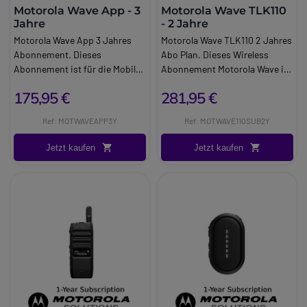
Motorola Wave App - 3
Motorola Wave TLK110
Jahre
- 2 Jahre
Motorola Wave App 3 Jahres
Motorola Wave TLK110 2 Jahres
Abonnement. Dieses
Abo Plan. Dieses Wireless
Abonnement ist für die Mobile
Abonnement Motorola Wave ist
App Motorola Wave App
ein Paket, das für das Walkie
175,95 €
281,95 €
bestimmt. Akustische und
Talkie Motorola TLK110
visuelle Warnmeldungen.
entwickelt wurde. Entworfen
Ref: MOTWAVEAPP3Y
Ref: MOTWAVE110SUB2Y
Analyse der vorrangigen
für das Motorola TLK110 Walkie
Newsgroups.
Talkie. Limitierte TPTTs im
Jetzt kaufen
Jetzt kaufen
ganzen Land.