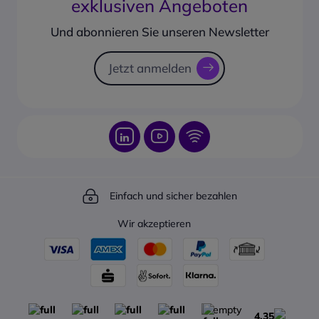
exklusiven Angeboten
ProdukttypHeadset mit
Produkt vorbestellen
Corporate social responsability
Mikrofon und
Rücksendungsformular
Und abonnieren Sie unseren Newsletter
PTTDesignOhrbügelAnschluss2,5-
Sendungsverfolgung
mm-Ein-Pin-
KlinkensteckerMikrofonIntegriertP
Jetzt anmelden
TasteJaKleiderclipJaBeidseitig
tragbarJaMaterialPVC-
freiFarbeSchwarzKompatible
ModelleMotorola CLP446,
Motorola CLP446e und
Motorola WAVE PTX TLK110
Einfach und sicher bezahlen
Wir akzeptieren
4,35