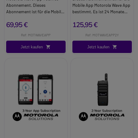
Abonnement. Dieses
Mobile App Motorola Wave App
Abonnement ist für die Mobile
bestimmt. Es ist 24 Monate
App Motorola Wave App
gültig und soll die Vorteile von
69,95 €
125,95 €
bestimmt. Akustische und
PTT (Push to Talk) auf
visuelle Warnmeldungen.
Mobilgeräte und netze sowie
Ref: MOTWAVEAPP
Ref: MOTWAVEAPP2Y
Analyse der vorrangigen
auf Walkie Talkies ausweiten.
Newsgroups.
Jetzt kaufen
Jetzt kaufen