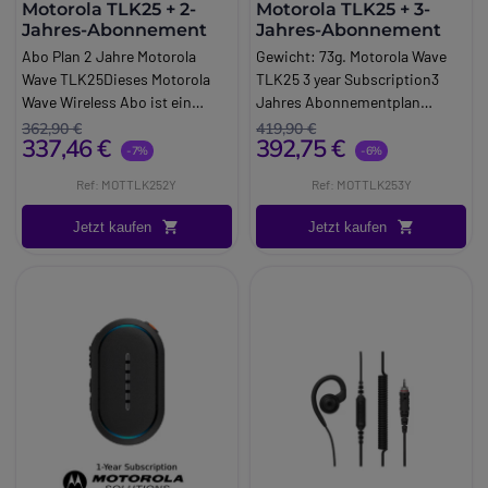
Motorola TLK25 + 2-
Motorola TLK25 + 3-
Jahres-Abonnement
Jahres-Abonnement
Abo Plan 2 Jahre Motorola
Gewicht: 73g. Motorola Wave
Wave TLK25Dieses Motorola
TLK25 3 year Subscription3
Wave Wireless Abo ist ein
Jahres Abonnementplan
Paket, das für das Motorola
Motorola Wave TLK25Dieses
362,90 €
419,90 €
337,46 €
392,75 €
TLK25 Walkie Talkie entwickelt
Motorola Wave Wireless Abo ist
-7%
-6%
wurde. Für 24 Monate umfasst
ein Paket, das für das Motorola
Ref: MOTTLK252Y
Ref: MOTTLK253Y
es unbegrenzte PTT Anrufe im
TLK25 Walkie Talkie entwickelt
ganzen Land, Gruppen und
wurde.
Jetzt kaufen
Jetzt kaufen
Privatgespräche,
Standortverfolgung und
Geräteverwaltung, live und aus
der Ferne.