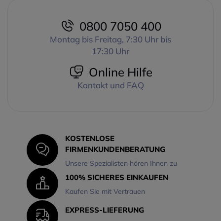
die Vorlieben jedes Nutzers
anpassen.
0800 7050 400
Klare Kommunikation und
Montag bis Freitag, 7:30 Uhr bis
einfache Bedienung
Das
integrierte
17:30 Uhr
omnidirektionale Mikrofon
Online Hilfe
garantiert eine klare
Sprachaufnahme, während die
Kontakt und FAQ
PTT-Taste
eine sofortige
Kommunikation ermöglicht,
ohne den Blick von der Arbeit
abzuwenden. Zudem hält der
Kleiderclip das Kabel
KOSTENLOSE
ordentlich zusammen und
FIRMENKUNDENBERATUNG
sorgt so für mehr Komfort und
Unsere Spezialisten hören Ihnen zu
Bewegungsfreiheit.
Entwickelt für den
100% SICHERES EINKAUFEN
professionellen Einsatz
Kaufen Sie mit Vertrauen
Dieses aus
widerstandsfähigen, PVC-
EXPRESS-LIEFERUNG
freien Materialien gefertigte