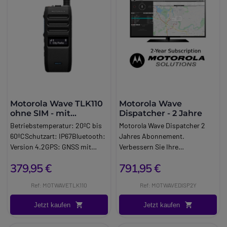
Motorola Wave TLK110
Motorola Wave
ohne SIM - mit
Dispatcher - 2 Jahre
Reiseladegerät
Betriebstemperatur: 20ºC bis
Motorola Wave Dispatcher 2
60ºCSchutzart: IP67Bluetooth:
Jahres Abonnement.
Version 4.2GPS: GNSS mit
Verbessern Sie Ihre
Unterstützung für GPS,
Verteilungsfähigkeiten mit
379,95 €
791,95 €
GLONASS, Galileo und Bei. Dou
diesem Abonnement für die
Wave Dispatch Konsole von
Ref: MOTWAVETLK110
Ref: MOTWAVEDISP2Y
Motorola.
Jetzt kaufen
Jetzt kaufen