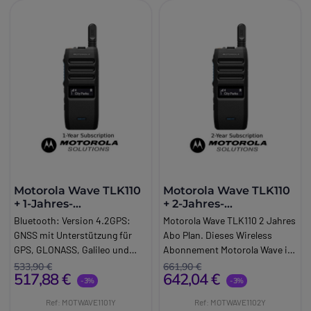
Motorola Wave TLK110
Motorola Wave TLK110
+ 1-Jahres-
+ 2-Jahres-
Abonnement
Abonnement
Bluetooth: Version 4.2GPS:
Motorola Wave TLK110 2 Jahres
GNSS mit Unterstützung für
Abo Plan. Dieses Wireless
GPS, GLONASS, Galileo und
Abonnement Motorola Wave ist
Bei. Dou. Motorola Wave
ein Paket, das für das Walkie
533,90 €
661,90 €
517,88 €
642,04 €
TLK110 Abo Plan für 1 Jahr.
Talkie Motorola TLK110
-3%
-3%
Dieses Wireless Abonnement
entwickelt wurde. Bluetooth:
Ref: MOTWAVE1101Y
Ref: MOTWAVE1102Y
Motorola Wave ist ein Paket,
Version 4.2GPS: GNSS mit