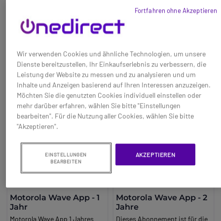
750,68 €
434,95 €
Talkie Motorola TLK110
diesem Abonnement für die
-3%
Fortfahren ohne Akzeptieren
entwickelt wurde. Bluetooth:
Wave Dispatch Konsole von
Ref: MOTWAVE1103Y
Ref: MOTWAVEDISP1Y
Version 4.2GPS: GNSS mit
Motorola.
Unterstützung für GPS,
Jetzt kaufen
Jetzt kaufen
GLONASS, Galileo und Bei.
Wir verwenden Cookies und ähnliche Technologien, um unsere
Dou.
Dienste bereitzustellen, Ihr Einkaufserlebnis zu verbessern, die
Leistung der Website zu messen und zu analysieren und um
Inhalte und Anzeigen basierend auf Ihren Interessen anzuzeigen.
Möchten Sie die genutzten Cookies individuell einstellen oder
mehr darüber erfahren, wählen Sie bitte "Einstellungen
bearbeiten". Für die Nutzung aller Cookies, wählen Sie bitte
"Akzeptieren".
AKZEPTIEREN
EINSTELLUNGEN
BEARBEITEN
Motorola Wave App - 1
Motorola Wave App - 2
Jahr
Jahre
Motorola Wave App 1 Jahres
Dieses Abonnement ist für die