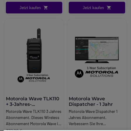
das für das Walkie Talkie
Unterstützung für GPS,
Jetzt kaufen
Jetzt kaufen
Motorola TLK110 entwickelt
GLONASS, Galileo und Bei.
wurde.
Dou.
Motorola Wave TLK110
Motorola Wave
+ 3-Jahres-
Dispatcher - 1 Jahr
Abonnement
Motorola Wave TLK110 3 Jahres
Motorola Wave Dispatcher 1
Abonnement. Dieses Wireless
Jahres Abonnement.
Abonnement Motorola Wave ist
Verbessern Sie Ihre
ein Paket, das für das Walkie
Verteilungsfähigkeiten mit
773,90 €