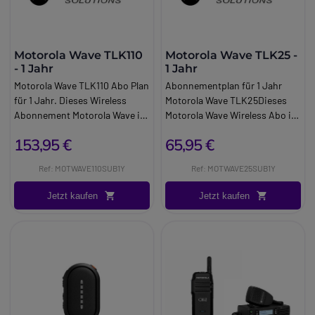
Motorola Wave TLK110
Motorola Wave TLK25 -
- 1 Jahr
1 Jahr
Motorola Wave TLK110 Abo Plan
Abonnementplan für 1 Jahr
für 1 Jahr. Dieses Wireless
Motorola Wave TLK25Dieses
Abonnement Motorola Wave ist
Motorola Wave Wireless Abo ist
ein Paket, das für das Walkie
ein Paket, das für das Motorola
153,95 €
65,95 €
Talkie Motorola TLK110
TLK25 Walkie Talkie entwickelt
entwickelt wurde. Entworfen
wurde. Für 12 Monate umfasst
Ref: MOTWAVE110SUB1Y
Ref: MOTWAVE25SUB1Y
für das Motorola TLK110 Walkie
es unbegrenzte PTT Anrufe im
Talkie. Limitierte TPTTs im
ganzen Land, Gruppen und
Jetzt kaufen
Jetzt kaufen
ganzen Land.
Privatgespräche,
Standortverfolgung und
Geräteverwaltung, live und aus
der Ferne.