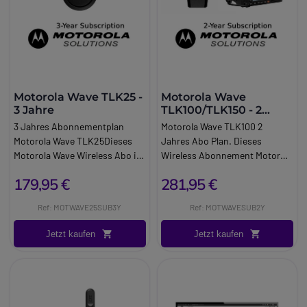
Motorola Wave TLK25 -
Motorola Wave
3 Jahre
TLK100/TLK150 - 2
Jahre
3 Jahres Abonnementplan
Motorola Wave TLK100 2
Motorola Wave TLK25Dieses
Jahres Abo Plan. Dieses
Motorola Wave Wireless Abo ist
Wireless Abonnement Motorola
ein Paket, das für das Motorola
Wave ist ein Paket, das für das
179,95 €
281,95 €
TLK25 Walkie Talkie entwickelt
Walkie Talkie Motorola TLK100
wurde. Für 36 Monate umfasst
entwickelt wurde. Entworfen
Ref: MOTWAVE25SUB3Y
Ref: MOTWAVESUB2Y
es unbegrenzte PTT Anrufe im
für das Motorola TLK100 Walkie
ganzen Land, Gruppen und
Talkie. Limitierte TPTTs im
Jetzt kaufen
Jetzt kaufen
Privatgespräche,
ganzen Land.
Standortverfolgung und
Geräteverwaltung, live und aus
der Ferne.