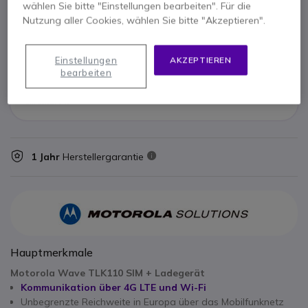
wählen Sie bitte "Einstellungen bearbeiten". Für die
368,55 €
Nutzung aller Cookies, wählen Sie bitte "Akzeptieren".
Einstellungen
AKZEPTIEREN
x1
Motorola Wave TLK110 - 1 Jahr
bearbeiten
149,33 €
1 Jahr
Herstellergarantie
Hauptmerkmale
Motorola Wave TLK110 SIM + Ladegerät
Kommunikation über 4G LTE und Wi-Fi
Unbegrenzte Reichweite in Europa über das Mobilfunknetz