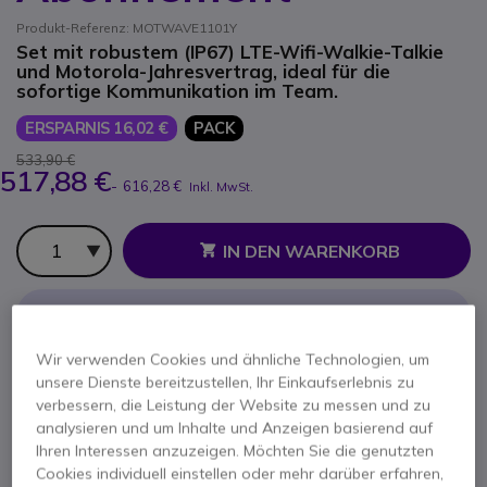
Produkt-Referenz: MOTWAVE1101Y
Set mit robustem (IP67) LTE-Wifi-Walkie-Talkie
und Motorola-Jahresvertrag, ideal für die
sofortige Kommunikation im Team.
ERSPARNIS 16,02 €
PACK
533,90 €
517,88 €
-
616,28 €
Inkl. MwSt.
Anzahl
IN DEN WARENKORB
ANGEBOT IN 4 STUNDEN
Wir verwenden Cookies und ähnliche Technologien, um
VERFÜGBARKEIT ANFRAGEN
unsere Dienste bereitzustellen, Ihr Einkaufserlebnis zu
Im Vorteilspack enthalten:
verbessern, die Leistung der Website zu messen und zu
analysieren und um Inhalte und Anzeigen basierend auf
Ihren Interessen anzuzeigen. Möchten Sie die genutzten
x1
Motorola Wave TLK110 SIM + Ladegerät
Cookies individuell einstellen oder mehr darüber erfahren,