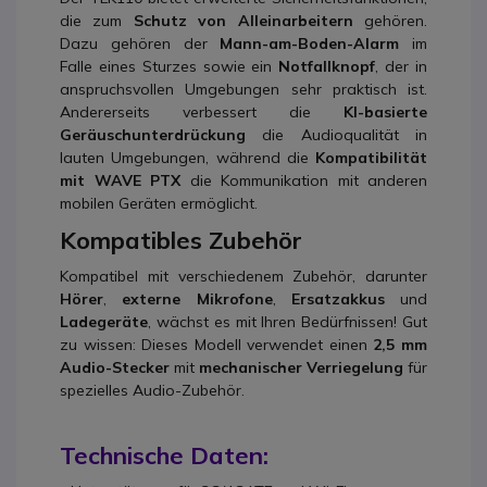
die zum
Schutz von Alleinarbeitern
gehören.
Dazu gehören der
Mann-am-Boden-Alarm
im
Falle eines Sturzes sowie ein
Notfallknopf
, der in
anspruchsvollen Umgebungen sehr praktisch ist.
Andererseits verbessert die
KI-basierte
Geräuschunterdrückung
die Audioqualität in
lauten Umgebungen, während die
Kompatibilität
mit WAVE PTX
die Kommunikation mit anderen
mobilen Geräten ermöglicht.
Kompatibles Zubehör
Kompatibel mit verschiedenem Zubehör, darunter
Hörer
,
externe Mikrofone
,
Ersatzakkus
und
Ladegeräte
, wächst es mit Ihren Bedürfnissen! Gut
zu wissen: Dieses Modell verwendet einen
2,5 mm
Audio-Stecker
mit
mechanischer Verriegelung
für
spezielles Audio-Zubehör.
Technische Daten: