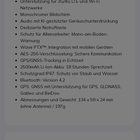
Unterstützung für 3G/4G LTE und Wi-Fi
Netzwerke
Monochromer Bildschirm
Audio mit KI-gestützter Geräuschunterdrückung
Dedizierte Notruftaste
Schutz für Alleinarbeiter: Mann-am-Boden-
Warnung
Wave PTX™: Integration mit mobilen Geräten
AES-256-Verschlüsselung: Sichere Kommunikation
GPS/GNSS-Tracking in Echtzeit
2500mAh Li-Ion-Akku: 18 Stunden Sprechzeit
Schutzgrad IP67: Schutz vor Staub und Wasser
Bluetooth: Version 4.2
GPS: GNSS mit Unterstützung für GPS, GLONASS,
Galileo und BeiDou
Abmessungen und Gewicht: 134 x 58 x 24 mm
(ohne Antenne
) / 197g