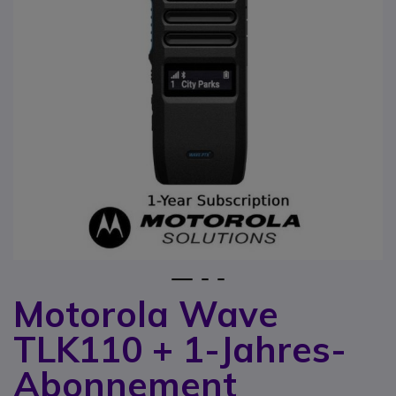
1
2
3
Motorola Wave
Zum Anfang der Bildgalerie springen
TLK110 + 1-Jahres-
Abonnement