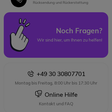
Rücksendung und Rückerstattung
Noch Fragen?
Wir sind hier, um Ihnen zu helfen!
+49 30 30807701
icon
Montag bis Freitag, 8:00 Uhr bis 17:30 Uhr
icon
Online Hilfe
Kontakt und FAQ