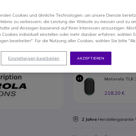
ERSPARNIS 27,15 €
PACK
419,90 €
nden Cookies und ähnliche Technologien, um unsere Dienste bereitzus
392,75 €
-
467,38 €
Inkl. MwS
rlebnis zu verbessern, die Leistung der Website zu messen und zu an
halte und Anzeigen basierend auf Ihren Interessen anzuzeigen. Möch
Anzahl
 Cookies individuell einstellen oder mehr darüber erfahren, wählen Si
IN DEN
ungen bearbeiten". Für die Nutzung aller Cookies, wählen Sie bitte "Ak
VERFÜGBARKEIT ANFRAG
Einstellungen bearbeiten
AKZEPTIEREN
Im Vorteilspack enthalt
x1
Motorola TLK 
218,20 €
2 Jahre
Herstellergarantie