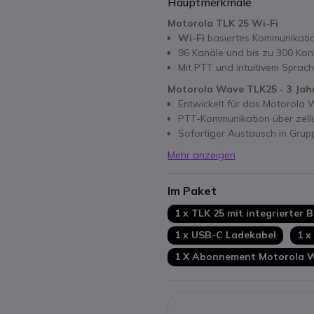
Hauptmerkmale
Motorola TLK 25 Wi-Fi
Wi-Fi
basiertes Kommunikati
96 Kanäle und bis zu 300 Kon
Mit PTT und intuitivem Sprac
Motorola Wave TLK25 - 3 Jah
Entwickelt für das Motorola
PTT-Kommunikation über zell
Sofortiger Austausch in Grup
Mehr anzeigen
Im Paket
1 x TLK 25 mit integrierter B
1 x USB-C Ladekabel
1 x
1 X Abonnement Motorola 