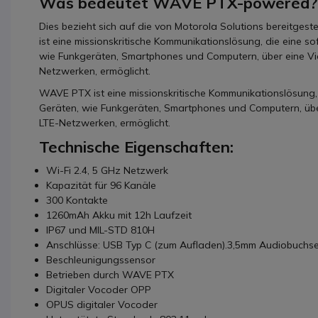
Was bedeutet WAVE PTX-powered?
Dies bezieht sich auf die von Motorola Solutions bereitge
ist eine missionskritische Kommunikationslösung, die eine 
wie Funkgeräten, Smartphones und Computern, über eine Viel
Netzwerken, ermöglicht.
WAVE PTX ist eine missionskritische Kommunikationslösung,
Geräten, wie Funkgeräten, Smartphones und Computern, über
LTE-Netzwerken, ermöglicht.
Technische Eigenschaften:
Wi-Fi 2.4, 5 GHz Netzwerk
Kapazität für 96 Kanäle
300 Kontakte
1260mAh Akku mit 12h Laufzeit
IP67 und MIL-STD 810H
Anschlüsse: USB Typ C (zum Aufladen).3,5mm Audiobuchs
Beschleunigungssensor
Betrieben durch WAVE PTX
Digitaler Vocoder OPP
OPUS digitaler Vocoder