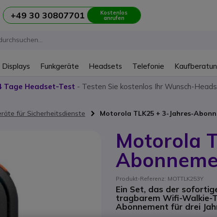
Kostenlos
+49 30 30807701
anrufen
 Displays
Funkgeräte
Headsets
Telefonie
Kaufberatu
4 Tage Headset-Test
- Testen Sie kostenlos Ihr Wunsch-Heads
räte für Sicherheitsdienste
Motorola TLK25 + 3-Jahres-Abon
Motorola T
Abonneme
Produkt-Referenz: MOTTLK253Y
Ein Set, das der sofort
tragbarem Wifi-Walkie-T
Abonnement für drei Jah