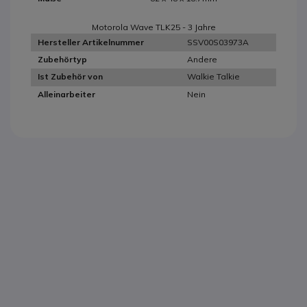
Motorola Wave TLK25 - 3 Jahre
SSV00S03973A
Hersteller Artikelnummer
Andere
Zubehörtyp
Walkie Talkie
Ist Zubehör von
Nein
Alleinarbeiter