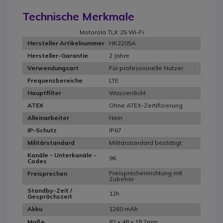
Technische Merkmale
Motorola TLK 25 Wi-Fi
HK2205A
Hersteller Artikelnummer
2 Jahre
Hersteller-Garantie
Für professionelle Nutzer
Verwendungsart
LTE
Frequenzbereiche
Wasserdicht
Hauptfilter
Ohne ATEX-Zertifizierung
ATEX
Nein
Alleinarbeiter
IP67
IP-Schutz
Militärstandard bestätigt
Militärstandard
Kanäle - Unterkanäle -
96
Codes
Freisprecheinrichtung mit
Freisprechen
Zubehör
Standby-Zeit /
12h
Gesprächszeit
1260 mAh
Akku
82 x 48 x 18.7mm
Maße