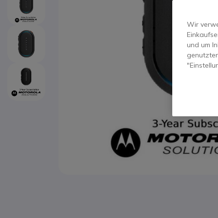
Wir verwe
Einkaufse
und um In
genutzten
"Einstell
Zum Anfang der Bildgalerie springen