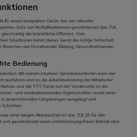
unktionen
i-Fi
, einem kompakten Gerät, das ein robustes
pletten Satz von Notfallfunktionen gewährleistet das TLK
leichzeitig die betriebliche Effizienz. Vom
hen Situationen bietet dieses Gerät die nötige Sicherheit,
 für Branchen wie Einzelhandel, Bildung, Gesundheitswesen
chte Bedienung
ikation: Mit seinem intuitiven Sprachassistenten kann der
ent ausführen und so die Arbeitsbelastung der Mitarbeiter
Netzes und der PTT-Taste auf der Vorderseite ist die
 wasser- und staubabweisenden Eigenschaften sowie einer
atz in anspruchsvollen Umgebungen ausgelegt und
 Schichten.
ie einer langen Akkulaufzeit ist das TLK 25 für den
 und gewährleistet einen unterbrechungsfreien Betrieb über