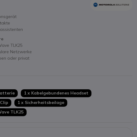
onsgerät
takte
hassistenten
re
 Wave TLK25
ulare Netzwerke
pen oder privat
atterie
1 x Kabelgebundenes Headset
 Clip
1 x Sicherheitsbeilage
Wave TLK25