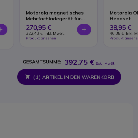
Motorola magnetisches
Motorola O
Mehrfachladegerät für
Headset
TLK25
270,95 €
38,95 €
322,43 €
Inkl. MwSt.
46,35 €
Inkl. 
Produkt ansehen
Produkt ansehe
392,75 €
GESAMTSUMME:
Exkl. MwSt.
(
1
) ARTIKEL IN DEN WARENKORB