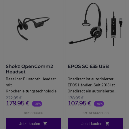
Shokz OpenComm2
EPOS SC 635 USB
Headset
Baseline:
Bluetooth Headset
Onedirect ist autorisierter
mit
EPOS Händler. Seit 2018 ist
Knochenleitungstechnologie
Onedirect ein autorisierter
und Noise-Canceling Boom Mic
EPOS Händler.
222,95 €
178,95 €
179,95 €
107,95 €
Brand:
Shokz
-19%
-40%
Long_description:
Ref: SHOC110
Ref: SESC635USB
Shokz OpenComm2 Headset
Das Shokz openComm2 ist ein
Jetzt kaufen
Jetzt kaufen
beeindruckendes schnurloses