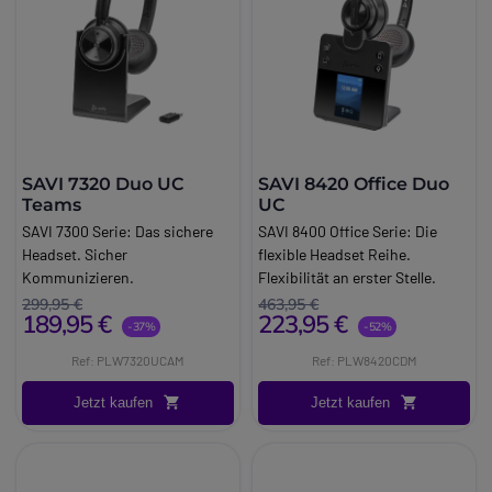
SAVI 7320 Duo UC
SAVI 8420 Office Duo
Teams
UC
SAVI 7300 Serie: Das sichere
SAVI 8400 Office Serie: Die
Headset. Sicher
flexible Headset Reihe.
Kommunizieren.
Flexibilität an erster Stelle.
299,95 €
463,95 €
189,95 €
223,95 €
-37%
-52%
Ref: PLW7320UCAM
Ref: PLW8420CDM
Jetzt kaufen
Jetzt kaufen