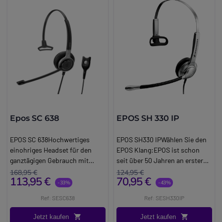
arbeiten nahtlos mit allen UC
Plattformen zusammen.
Epos SC 638
EPOS SH 330 IP
EPOS SC 638Hochwertiges
EPOS SH330 IPWählen Sie den
einohriges Headset für den
EPOS Klang:EPOS ist schon
ganztägigen Gebrauch mit
seit über 50 Jahren an erster
einem Ultra Noise Cancelling
Stelle für Ausstattung an
168,95 €
124,95 €
113,95 €
70,95 €
Mikrofon. Das hochwertige und
Mikros für Fernsehen und
-33%
-43%
schnurgebundene EPOS SC 638
Shows. Die EPOS Produkte
Ref: SESC638
Ref: SESH330IP
Headset ist zur Verwendung im
werden bei Konferenzen oder
Narrowband Modus beim
auch im Militärbereich benutzt.
Jetzt kaufen
Jetzt kaufen