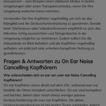
anzupassen – zum Beispiel einen stärkeren Modus in lauten
Reichweite von bis zu 10 m mit
Umgebungen oder einen Transparenzmodus, wenn Sie Ihre
Mehrpunktverbindung
Umgebung weiterhin hören möchten.
Auswechselbare,
wiederaufladbare Lithium-
Verwenden Sie Ihre Kopfhörer regelmäßig, um sich an das
Ionen-Batterie PIC-100BA
Klangbild und die Geräuschunterdrückung zu gewöhnen. Gerade
Aufladezeit. Ca. 4 h
beim Telefonieren oder Videokonferenzen empfiehlt es sich, das
Ladebuchse: USB Typ C 3.1
Mikrofon richtig auszurichten und Störgeräusche in der
Batterielebensdauer: bis zu 16h
Umgebung möglichst zu minimieren. Zudem sollten Sie die
(90 Standby/5 Senden/5
Akkustände im Blick behalten und die Kopfhörer regelmäßig
Empfangen)
aufladen, um jederzeit eine unterbrechungsfreie Nutzung zu
Sprachmenü mit
gewährleisten.
mehrsprachiger Auswahl (EN,
Fragen & Antworten zu On Ear Noise
FR, GB, ES)
Gewicht des Kopfhörers: 32 g
Cancelling Kopfhörern
Gewicht der
Wie unterscheiden sich on ear von over ear Noise Cancelling
Systemsteuereinheit (mit
Kopfhörern?
Batterie): 134 g
On ear Kopfhörer sitzen direkt auf dem Ohr, während over ear
Modelle die Ohren komplett umschließen. On ear sind kompakter
und leichter, bieten aber meist etwas weniger passive
Geräuschisolierung als over ear Kopfhörer. Die aktive
Geräuschunterdrückung ist bei beiden Typen vorhanden, jedoch