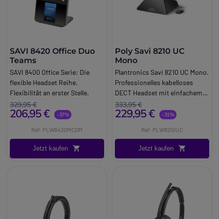
SAVI 8420 Office Duo
Poly Savi 8210 UC
Teams
Mono
SAVI 8400 Office Serie: Die
Plantronics Savi 8210 UC Mono.
flexible Headset Reihe.
Professionelles kabelloses
Flexibilität an erster Stelle.
DECT Headset mit einfachem
Anschluss über USB Dongle
329,95 €
333,95 €
206,95 €
229,95 €
Genießen Sie einfach bessere
-37%
-31%
Gespräche mit der Savi 8200
Ref: PLW8420MCDM
Ref: PLW8210UC
Serie.
Jetzt kaufen
Jetzt kaufen