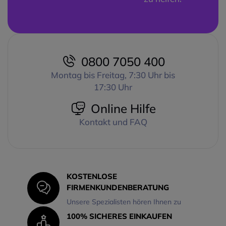
Nutzern, den ganzen Tag lang
ohne Unterbrechung zu
kommunizieren. Das DSP
Noise-Canceling Boom Mic
sorgt dafür, dass
Hintergrundgeräusche effektiv
0800 7050 400
herausgefiltert werden, und die
Montag bis Freitag, 7:30 Uhr bis
separate Stummschalttaste
17:30 Uhr
ermöglicht es dem Benutzer,
die Stummschaltung mit einem
Online Hilfe
einfachen Tastendruck zu
aktivieren. Mit Bluetooth 5.1
Kontakt und FAQ
bietet das openComm2 eine
schnelle und stabile
Verbindung zu Ihren Geräten.
Der leichte Tragekomfort mit
nur 35g ermöglicht es Ihnen,
KOSTENLOSE
das Headset stundenlang ohne
FIRMENKUNDENBERATUNG
jegliche Belastung zu
Unsere Spezialisten hören Ihnen zu
verwenden.
Robust in jeder Umgebung
100% SICHERES EINKAUFEN