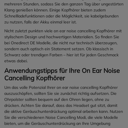
Ionen-Akku, austauschbare
mehreren Stunden, sodass Sie den ganzen Tag über ungestörten
Ohrpolster und die
Klang genießen können. Einige Kopfhörer bieten zudem
Schutzklasse IP54 für Wasser-
Schnellladefunktionen oder die Möglichkeit, sie kabelgebunden
und Staubschutz. Die 3M™
zu nutzen, falls der Akku einmal leer ist.
PELTOR™ App bietet Live-
Nicht zuletzt punkten viele on ear noise cancelling Kopfhörer mit
Updates und erweitert so die
stylischem Design und hochwertigen Materialien. So finden Sie
Funktionalität des Geräts.
bei Onedirect DE Modelle, die nicht nur technisch überzeugen,
Technische Merkmale:
sondern auch optisch ein Statement setzen. Ob klassisch in
Vollduplex-Kommunikation
Schwarz oder trendigen Farben – hier ist für jeden Geschmack
6 Kanäle
etwas dabei.
Frequenzbereich: 863,5-864,75
Anwendungstipps für Ihre On Ear Noise
MHz (EMEA)
In-Ear-Mikrofon
Cancelling Kopfhörer
Assistenzmikrofon
Um das volle Potenzial Ihrer on ear noise cancelling Kopfhörer
Reichweite: bis zu 20 m (65 ft)
auszuschöpfen, sollten Sie sie zunächst richtig aufsetzen. Die
je nach Bedingungen
Ohrpolster sollten bequem auf den Ohren liegen, ohne zu
Kapazität für 4 Personen zum
drücken. Achten Sie darauf, dass das Headset gut sitzt, damit
gleichzeitigen Sprechen und 50
die aktive Geräuschunterdrückung optimal arbeiten kann. Nutzen
Zuhörer pro Kanal
Sie die verschiedenen Noise Cancelling Modi, die viele Modelle
Ausgangsleistung 1 mW
bieten, um die Geräuschunterdrückung an Ihre Umgebung
Bluetooth 5.1 mit einer