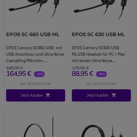
EPOS SC 660 USB ML
EPOS SC 630 USB ML
EPOS Century SC660 USB: mit
EPOS Century SC630 USB
USB Anschluss und Ultra Noise
MLUSB Headset für PC / Mac
Cancelling Mikrofon.
mit einem Ultra Noise
Herausragendes Hörerlebnis,
Cancelling Mikrofon. Extra
188,95 €
178,95 €
164,95 €
88,95 €
EPOS High Definition Sound
lange Haltbarkeit.
-13%
-50%
und Extra lange Haltbarkeit
Ref: SESC660USBM
Ref: SESC630USBM
treffen auf Modernste
Materialien.
Jetzt kaufen
Jetzt kaufen