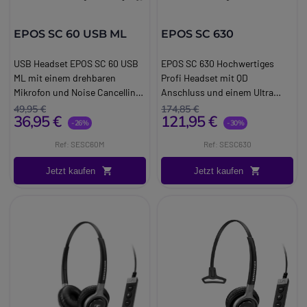
EPOS SC 60 USB ML
EPOS SC 630
USB Headset EPOS SC 60 USB
EPOS SC 630 Hochwertiges
ML mit einem drehbaren
Profi Headset mit QD
Mikrofon und Noise Cancelling.
Anschluss und einem Ultra
Das SC60 USB ML ist ein
Noise Cancelling Mikrofon. Das
49,95 €
174,85 €
36,95 €
121,95 €
benutzerfreundliches
neue EPOS SC 630 ist eines der
-26%
-30%
beidseitiges Headset und ist
hochwertigsten
Ref: SESC60M
Ref: SESC630
perfekt geeignet für das
kabelgebundenen Headsets für
Telefonieren mit Microsoft
Tischtelefone.
Jetzt kaufen
Jetzt kaufen
Teams.