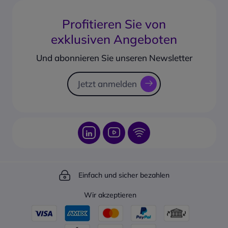
14-Tage Headset-Test
Glossar
Mikrofon mit
FAQ
Garantieerweiterung
AGB
Rauschunterdrückung
Profitieren Sie von
PayPal Ratenzahlung
DSP-und CVC Technologie
Geschäftskonto erstellen
exklusiven Angeboten
Leicht mit nur 35g
Produkt vorbestellen
Corporate social responsability
Rücksendungsformular
Und abonnieren Sie unseren Newsletter
Sendungsverfolgung
Jetzt anmelden
Einfach und sicher bezahlen
Wir akzeptieren