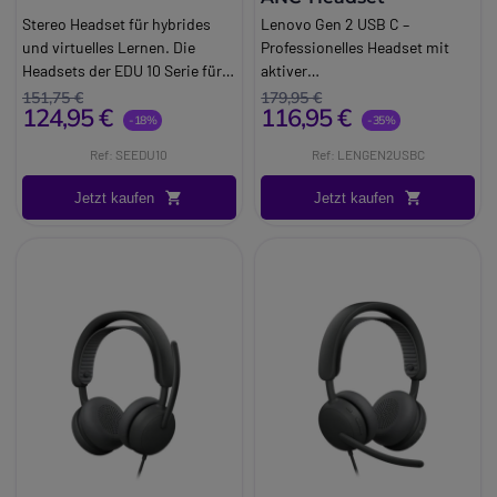
Stereo Headset für hybrides
Lenovo Gen 2 USB C –
und virtuelles Lernen. Die
Professionelles Headset mit
Headsets der EDU 10 Serie für
aktiver
den Unterricht bieten Plug and
Geräuschunterdrückung. Das
151,75 €
179,95 €
124,95 €
116,95 €
Play Funktionalität über einen
Lenovo Gen 2 USB C ist ein
-18%
-35%
3,5 mm Klinkenstecker oder
professionelles Headset, das
Ref: SEEDU10
Ref: LENGEN2USBC
USB Anschluss.
für moderne
Arbeitsumgebungen und
Jetzt kaufen
Jetzt kaufen
digitale Zusammenarbeit
entwickelt wurde.