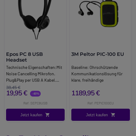
Epos PC 8 USB
3M Peltor PIC-100 EU
Headset
Technische Eigenschaften:Mit
Baseline:
Ohrschützende
Noise Cancelling Mikrofon.
Kommunikationslösung für
Plug&Play per USB A Kabel.
klare, freihändige
Tragesystem: Kopfbügel.
Kommunikation in lauten
38,45 €
19,95 €
1189,95 €
Headset Farbe: Schwarz EPOS
Umgebungen
-48%
PC 8 USB Stereo Headset.
Brand:
Peltor
Ref: SEPC8USB
Ref: PEPIC100EU
Leichtes und komfortabeles
Long_description:
USB Headset.
3M Peltor PIC-100 EU
Jetzt kaufen
Jetzt kaufen
Professionelle Im-Ohr-
Gehörschutzlösung
Der 3M™ PELTOR™ PIC-100 EU