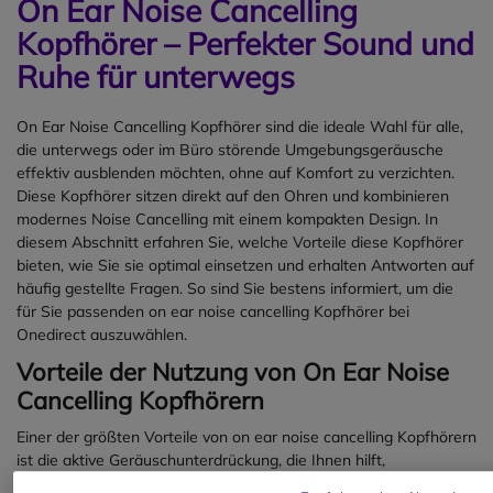
On Ear Noise Cancelling
ist ein hochmoderner
professioneller Im-Ohr-
Kopfhörer – Perfekter Sound und
Gehörschutz, der für laute
Ruhe für unterwegs
Arbeitsumgebungen entwickelt
wurde. Mit einem innovativen
On-Demand-Fit-Test, der der
On Ear Noise Cancelling Kopfhörer sind die ideale Wahl für alle,
ANSI/ASA S12.71-2018
die unterwegs oder im Büro störende Umgebungsgeräusche
entspricht, stellt dieses Gerät
effektiv ausblenden möchten, ohne auf Komfort zu verzichten.
sicher, dass der Benutzer sein
Diese Kopfhörer sitzen direkt auf den Ohren und kombinieren
individuelles Schutzniveau in
modernes Noise Cancelling mit einem kompakten Design. In
Echtzeit kennt. Ausgestattet
diesem Abschnitt erfahren Sie, welche Vorteile diese Kopfhörer
mit einem In-Ear-Mikrofon und
bieten, wie Sie sie optimal einsetzen und erhalten Antworten auf
mehreren drahtlosen
häufig gestellte Fragen. So sind Sie bestens informiert, um die
Technologien ermöglicht es
für Sie passenden on ear noise cancelling Kopfhörer bei
eine klare und effiziente
Onedirect auszuwählen.
Kommunikation selbst in den
Vorteile der Nutzung von On Ear Noise
lautesten Umgebungen.
Cancelling Kopfhörern
Funktional und für viele
Branchen geeignet
Einer der größten Vorteile von on ear noise cancelling Kopfhörern
Das 3M™ PELTOR™ PIC-100 EU
ist die aktive Geräuschunterdrückung, die Ihnen hilft,
ist ideal für den Einsatz in der
Umgebungsgeräusche wie Verkehrslärm, Gespräche oder
Industrie, im Baugewerbe und