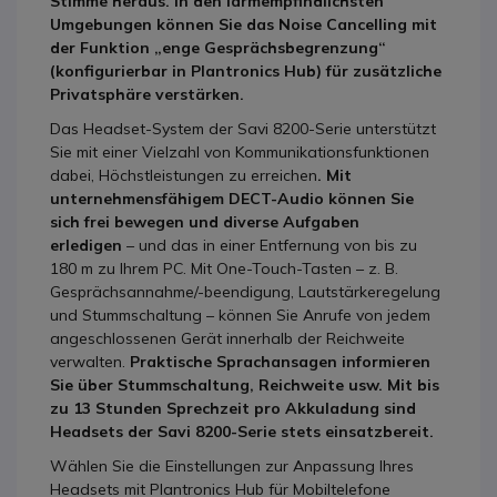
Stimme heraus. In den lärmempfindlichsten
Umgebungen können Sie das Noise Cancelling mit
der Funktion „enge Gesprächsbegrenzung“
(konfigurierbar in Plantronics Hub) für zusätzliche
Privatsphäre verstärken.
Das Headset-System der Savi 8200-Serie unterstützt
Sie mit einer Vielzahl von Kommunikationsfunktionen
dabei, Höchstleistungen zu erreichen
. Mit
unternehmensfähigem DECT-Audio können Sie
sich frei bewegen und diverse Aufgaben
erledigen
– und das in einer Entfernung von bis zu
180 m zu Ihrem PC. Mit One-Touch-Tasten – z. B.
Gesprächsannahme/-beendigung, Lautstärkeregelung
und Stummschaltung – können Sie Anrufe von jedem
angeschlossenen Gerät innerhalb der Reichweite
verwalten.
Praktische Sprachansagen informieren
Sie über Stummschaltung, Reichweite usw. Mit bis
zu 13 Stunden Sprechzeit pro Akkuladung sind
Headsets der Savi 8200-Serie stets einsatzbereit.
Wählen Sie die Einstellungen zur Anpassung Ihres
Headsets mit Plantronics Hub für Mobiltelefone