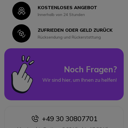
KOSTENLOSES ANGEBOT
Icon
Innerhalb von 24 Stunden
ZUFRIEDEN ODER GELD ZURÜCK
Icon
Rücksendung und Rückerstattung
Noch Fragen?
Wir sind hier, um Ihnen zu helfen!
+49 30 30807701
icon