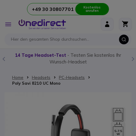
Kostenlos
+49 30 30807701
anrufen
Zum Inhalt springen
Navigation
umschalten
s Ihr
Unser
Funkgerät-Guide:
Alles was Sie wissen müss
Home
Headsets
PC-Headsets
Poly Savi 8210 UC Mono
Zum Ende der Bildgalerie springen
5-7.5
W