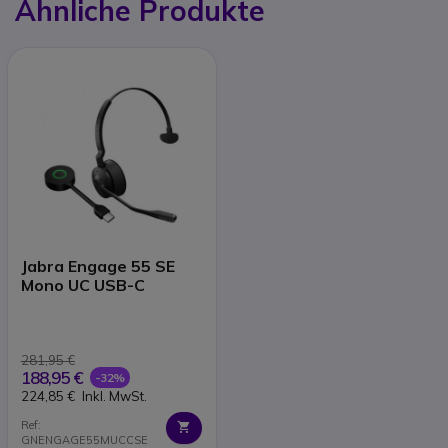
Ähnliche Produkte
Jabra Engage 55 SE
Mono UC USB-C
281,95 €
188,95 €
-32%
224,85 €
Inkl. MwSt.
Ref:
GNENGAGE55MUCCSE