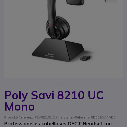
1
2
3
4
Poly Savi 8210 UC
Zum Anfang der Bildgalerie springen
Mono
Produkt-Referenz: PLW8210UC // Hersteller-Referenz: 8D3E9AA#ABB
Professionelles kabelloses DECT-Headset mit