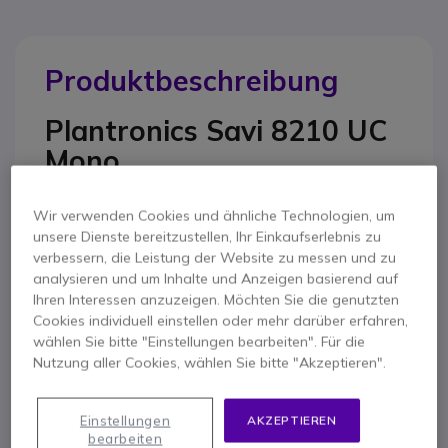
Produktbeschreibung
Plantronics Savi 8210 UC
Mono
Professionelles kabelloses DECT-Headset mit
Wir verwenden Cookies und ähnliche Technologien, um
einfachem Anschluss über USB-Dongle
unsere Dienste bereitzustellen, Ihr Einkaufserlebnis zu
verbessern, die Leistung der Website zu messen und zu
analysieren und um Inhalte und Anzeigen basierend auf
Genießen Sie einfach bessere Gespräche mit der Savi
Ihren Interessen anzuzeigen. Möchten Sie die genutzten
8200-Serie. Verwalten Sie problemlos Anrufe auf PC,
Cookies individuell einstellen oder mehr darüber erfahren,
Mobiltelefon und Festnetztelefon
mit
wählen Sie bitte "Einstellungen bearbeiten". Für die
unternehmensfähigem DECT-Audio.
Nutzung aller Cookies, wählen Sie bitte "Akzeptieren".
Mitarbeiter in Unternehmen und Contact Centern
nutzen heutzutage verschiedenste Geräte bei der
Einstellungen
AKZEPTIEREN
Arbeit – vom PC über Mobil- bis hin zu
bearbeiten
Festnetztelefonen. Mit dem Headset-System der Savi