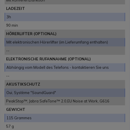
Mit Konferenzfunktion
LADEZEIT
3h
90 min
HÖRERLIFTER (OPTIONAL)
Mit elektronischen Hörerlifter (im Lieferumfang enthalten)
--
ELEKTRONISCHE RUFANNAHME (OPTIONAL)
Abhängig vom Modell des Telefons - kontaktieren Sie uns
--
AKUSTIKSCHUTZ
Oui, Système "SoundGuard"
PeakStop™, Jabra SafeTone™ 2.0,EU Noise at Work, G616
GEWICHT
115 Grammes
57 g