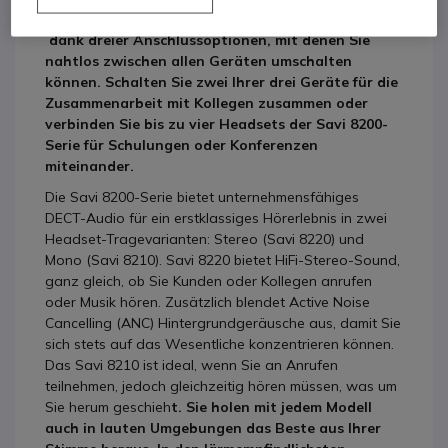
8200-Serie erfolgt das Anrufmanagement mühelos –
dank dreier Anschlussoptionen, mit denen Sie
nahtlos zwischen allen Geräten umschalten
können. Schalten Sie zwei Ihrer drei Geräte für die
Zusammenarbeit mit Kollegen zusammen oder
verbinden Sie bis zu vier Headsets der Savi 8200-
Serie für Schulungen oder Konferenzen
miteinander.
Die Savi 8200-Serie bietet unternehmensfähiges
DECT-Audio für ein erstklassiges Hörerlebnis in zwei
Headset-Tragevarianten: Stereo (Savi 8220) und
Mono (Savi 8210). Savi 8220 bietet HiFi-Stereo-Sound,
ganz gleich, ob Sie Kunden oder Kollegen anrufen
oder Musik hören. Zusätzlich blendet Active Noise
Cancelling (ANC) Hintergrundgeräusche aus, damit Sie
sich stets auf das Wesentliche konzentrieren können.
Das Savi 8210 ist ideal, wenn Sie an Anrufen
teilnehmen, jedoch gleichzeitig hören müssen, was um
Sie herum geschieh
t. Sie holen mit jedem Modell
auch in lauten Umgebungen das Beste aus Ihrer