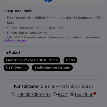
Hauptmerkmale
Drahtloses UC (Unified Communications) Headset für PC /
Mac
Geräuschunterdrückendes Mikrofon
Bis zu 180 m Reichweite
Mit DECT-Dongle, nicht Bluetooth: Nur für PC-Nutzung
Mehr anzeigen
Möglicher Anschluss links oder rechts
Schallschutz SoundGuard™
Im Paket
Große Kunstlederpolster und Stirnband mit komfortabler
Verstärkung
Plantronics Savi 8210 UC Mono
Basis
Kompatibel mit allen auf dem Markt erhältlichen Softphones
USB-Dongle
Bedienungsanleitung
Kontaktieren Sie uns -
Kostenlos anrufen
+49 30 30807701
F.A.Q
Live Chat