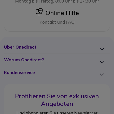
Montag bis Freitag, 8:00 Uhr bis 17:30 Uhr
icon
Online Hilfe
Kontakt und FAQ
Über Onedirect
Warum Onedirect?
Kundenservice
Profitieren Sie von
exklusiven
Angeboten
Und abonnieren Sie unseren Newsletter