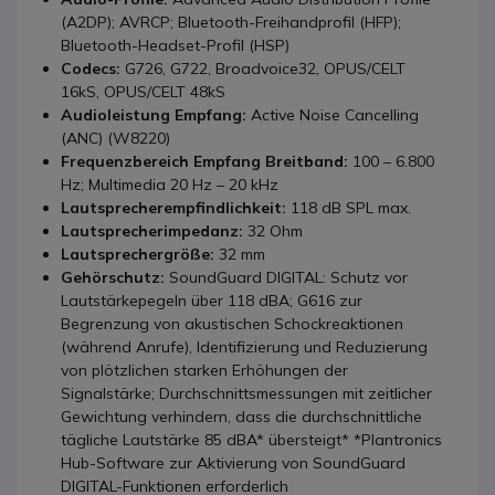
(A2DP); AVRCP; Bluetooth-Freihandprofil (HFP);
Bluetooth-Headset-Profil (HSP)
Codecs:
G726, G722, Broadvoice32, OPUS/CELT
16kS, OPUS/CELT 48kS
Audioleistung Empfang:
Active Noise Cancelling
(ANC) (W8220)
Frequenzbereich Empfang Breitband:
100 – 6.800
Hz; Multimedia 20 Hz – 20 kHz
Lautsprecherempfindlichkeit:
118 dB SPL max.
Lautsprecherimpedanz:
32 Ohm
Lautsprechergröße:
32 mm
Gehörschutz:
SoundGuard DIGITAL: Schutz vor
Lautstärkepegeln über 118 dBA; G616 zur
Begrenzung von akustischen Schockreaktionen
(während Anrufe), Identifizierung und Reduzierung
von plötzlichen starken Erhöhungen der
Signalstärke; Durchschnittsmessungen mit zeitlicher
Gewichtung verhindern, dass die durchschnittliche
tägliche Lautstärke 85 dBA* übersteigt* *Plantronics
Hub-Software zur Aktivierung von SoundGuard
DIGITAL-Funktionen erforderlich