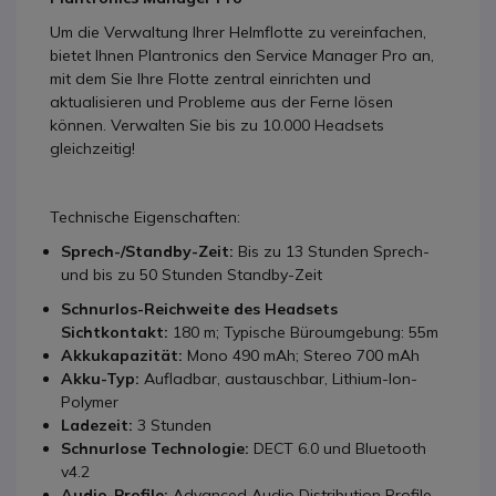
Um die Verwaltung Ihrer Helmflotte zu vereinfachen,
bietet Ihnen Plantronics den Service Manager Pro an,
mit dem Sie Ihre Flotte zentral einrichten und
aktualisieren und Probleme aus der Ferne lösen
können. Verwalten Sie bis zu 10.000 Headsets
gleichzeitig!
Technische Eigenschaften:
Sprech-/Standby-Zeit:
Bis zu 13 Stunden Sprech-
und bis zu 50 Stunden Standby-Zeit
Schnurlos-Reichweite des Headsets
Sichtkontakt:
180 m; Typische Büroumgebung: 55m
Akkukapazität:
Mono 490 mAh; Stereo 700 mAh
Akku-Typ:
Aufladbar, austauschbar, Lithium-Ion-
Polymer
Ladezeit:
3 Stunden
Schnurlose Technologie:
DECT 6.0 und Bluetooth
v4.2
Audio-Profile:
Advanced Audio Distribution Profile