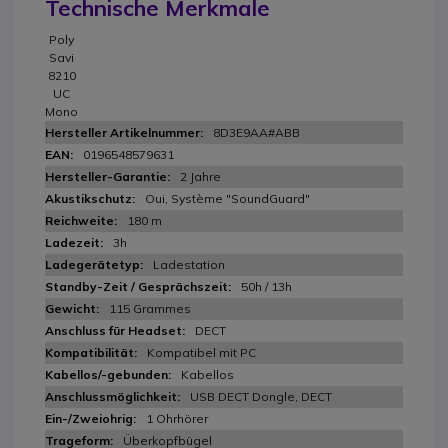
Technische Merkmale
Poly
Savi
8210
UC
Mono
8D3E9AA#ABB
0196548579631
2 Jahre
Oui, Système "SoundGuard"
180 m
3h
Ladestation
50h / 13h
115 Grammes
DECT
Kompatibel mit PC
Kabellos
USB DECT Dongle, DECT
1 Ohrhörer
Überkopfbügel