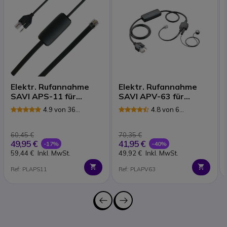
Elektr. Rufannahme
Elektr. Rufannahme
SAVI APS-11 für
SAVI APV-63 für
Siemens
Avaya
4.9 von 36
4.8 von 6
Rezensionen
Rezensionen
60,45 €
70,35 €
49,95 €
41,95 €
-17%
-40%
59,44 €
Inkl. MwSt.
49,92 €
Inkl. MwSt.
Ref: PLAPS11
Ref: PLAPV63