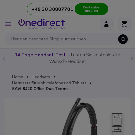
Kostenlos
+49 30 30807701
anrufen
Zum Inhalt springen
Navigation
umschalten
14 Tage Headset-Test
- Testen Sie kostenlos Ihr
U
Wunsch-Headset
Home
Headsets
Headsets für Mobiltelefone und Tablets
SAVI 8420 Office Duo Teams
Zum Ende der Bildgalerie springen