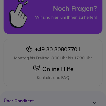
Noch Fragen?
Wir sind hier, um Ihnen zu helfen!
+49 30 30807701
icon
Montag bis Freitag, 8:00 Uhr bis 17:30 Uhr
icon
Online Hilfe
Kontakt und FAQ
Über Onedirect