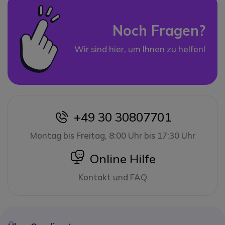
Noch Fragen?
Wir sind hier, um Ihnen zu helfen!
+49 30 30807701
icon
Montag bis Freitag, 8:00 Uhr bis 17:30 Uhr
icon
Online Hilfe
Kontakt und FAQ