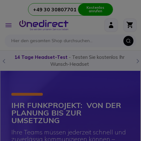
Kostenlos
+49 30 30807701
anrufen
Zum Inhalt springen
Navigation
umschalten
Unser
Funkgerät-Guide:
Alles was Sie wissen müssen!
IHR FUNKPROJEKT:
VON DER
PLANUNG BIS ZUR
UMSETZUNG
Ihre Teams müssen jederzeit schnell und
zuverlässig kommunizieren können –