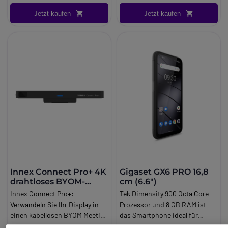
Info:
Android
Eingangsspannung: 5 12V
Jetzt kaufen
Jetzt kaufen
DCAusgangsspannung:
5,0V⎓2,4A / 9,0V⎓2,0A /
12,0V⎓1,5AIntegriertes Kabel.
Innex Connect Pro+ 4K
Gigaset GX6 PRO 16,8
drahtloses BYOM-
cm (6.6")
System
Innex Connect Pro+:
Tek Dimensity 900 Octa Core
Verwandeln Sie Ihr Display in
Prozessor und 8 GB RAM ist
einen kabellosen BYOM Meeting
das Smartphone ideal für
Hub. Innex Connect Pro+
Multitasking und bietet eine
448,95 €