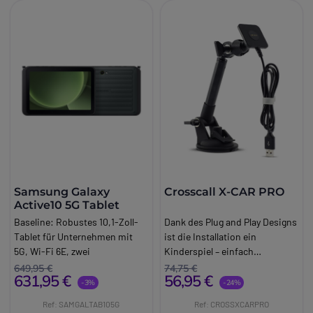
Samsung Galaxy
Crosscall X-CAR PRO
Active10 5G Tablet
Baseline:
Robustes 10,1-Zoll-
Dank des Plug and Play Designs
Tablet für Unternehmen mit
ist die Installation ein
5G, Wi-Fi 6E, zwei
Kinderspiel – einfach
austauschbaren Akkus,
anschließen und schon können
649,95 €
74,75 €
631,95 €
56,95 €
Schutzklasse IP68 und
Sie mit dem Laden Ihrer Geräte
-3%
-24%
Samsung Knox.
beginnen. Technische
Ref: SAMGALTAB105G
Ref: CROSSXCARPRO
Brand:
Samsung
Eigenschaften: