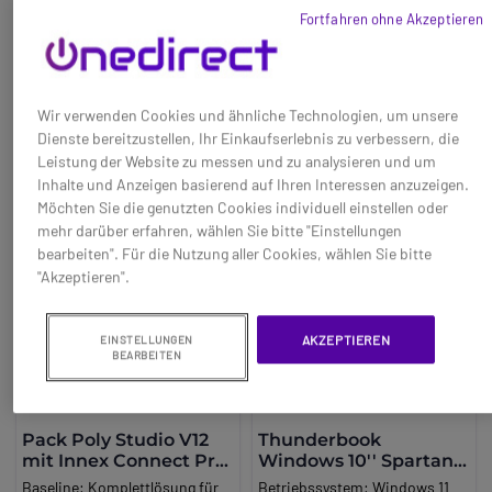
798,95 €
289,95 €
verwandelt ein professionelles
hervorragende Leistung bei
Fortfahren ohne Akzeptieren
-35%
oder interaktives Display in
grafikintensiven Anwendungen
Ref: INNEXCONNECTPRO
Ref: GIGX6PRO
eine umfassendere und
oder Spielen. Exzellente
flexiblere Meetinglösung.
Kameratechnologie.
Jetzt kaufen
Jetzt kaufen
Wir verwenden Cookies und ähnliche Technologien, um unsere
Dienste bereitzustellen, Ihr Einkaufserlebnis zu verbessern, die
Leistung der Website zu messen und zu analysieren und um
Inhalte und Anzeigen basierend auf Ihren Interessen anzuzeigen.
Möchten Sie die genutzten Cookies individuell einstellen oder
mehr darüber erfahren, wählen Sie bitte "Einstellungen
bearbeiten". Für die Nutzung aller Cookies, wählen Sie bitte
"Akzeptieren".
AKZEPTIEREN
EINSTELLUNGEN
BEARBEITEN
Pack Poly Studio V12
Thunderbook
mit Innex Connect Pro
Windows 10'' Spartan
und kabelloser
W100
Baseline:
Komplettlösung für
Betriebssystem: Windows 11