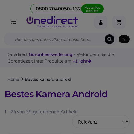
Kostenlos
0800 7040050-132
anrufen
Onedirect
Garantieerweiterung
- Verlängern Sie die
Garantiezeit Ihrer Produkte um
+1 Jahr
Home
Bestes kamera android
Bestes Kamera Android
1 - 24 von
39
gefundenen Artikeln