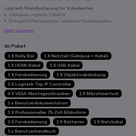
Logitech Wandhalterung für Videoleisten
Exklusives Logitech-Zubehör
Ermöglicht Platzersparnis: sauberes Raumaussehen
Mehr anzeigen
Im Paket
1 X Rally Bar
1 X Netzteil (Gehäuse + Kabel)
1 X HDMI-Kabel
1 X USB-Kabel
1 X Fernbedienung
1 X Objektivabdeckung
1 X Logitech Tap IP Controller
4 X VESA-Montageschrauben
1 X Mikrofasertuch
1 x Benutzerdokumentation
1 X Professioneller 75-Zoll-Bildschirm
1 X Fernbedienung
2 X Batterien
1 X Netzkabel
1 x Benutzerhandbuch