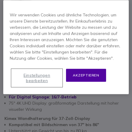
3.879,95 €
Wir verwenden Cookies und ähnliche Technologien, um
unsere Dienste bereitzustellen, Ihr Einkaufserlebnis zu
Samsung BE75FX-H Business TV 75''
verbessern, die Leistung der Website zu messen und zu
analysieren und um Inhalte und Anzeigen basierend auf
Alle Produkte des Vorteilspacks anzeigen (4)
x1
Ihren Interessen anzuzeigen. Möchten Sie die genutzten
824,45 €
Cookies individuell einstellen oder mehr darüber erfahren,
wählen Sie bitte "Einstellungen bearbeiten". Für die
Nutzung aller Cookies, wählen Sie bitte "Akzeptieren".
Hauptmerkmale
Kimex Wandhalterung für 37-Zoll-Display
Logitech Tap IP + Rally Bar
x1
Lösung für mittelgroße Räume
Einstellungen
AKZEPTIEREN
26,14 €
bearbeiten
Kamera
PTZ
4K
mit automatischer Bildausrichtung
Samsung BE75FX-H Business TV 75''
Logitech Wandhalterung für Videoleisten
Für Digital Signage: 16/7-Betrieb
x1
75" 4K UHD Display: großformatige Darstellung mit hoher
81,43 €
visueller Wirkung
Kimex Wandhalterung für 37-Zoll-Display
Kompatibel mit Bildschirmen von 37" bis 86"
Unterstützt ein Gewicht von bis zu 80 kg