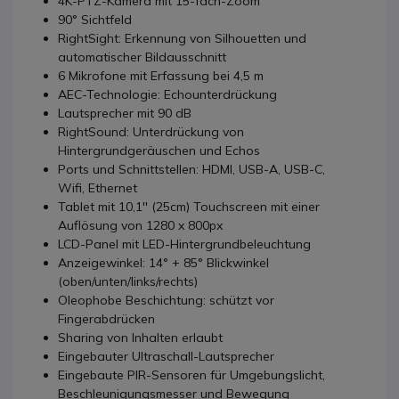
4K-PTZ-Kamera mit 15-fach-Zoom
90° Sichtfeld
RightSight: Erkennung von Silhouetten und
automatischer Bildausschnitt
6 Mikrofone mit Erfassung bei 4,5 m
AEC-Technologie: Echounterdrückung
Lautsprecher mit 90 dB
RightSound: Unterdrückung von
Hintergrundgeräuschen und Echos
Ports und Schnittstellen: HDMI, USB-A, USB-C,
Wifi, Ethernet
Tablet mit 10,1'' (25cm) Touchscreen mit einer
Auflösung von 1280 x 800px
LCD-Panel mit LED-Hintergrundbeleuchtung
Anzeigewinkel: 14° + 85° Blickwinkel
(oben/unten/links/rechts)
Oleophobe Beschichtung: schützt vor
Fingerabdrücken
Sharing von Inhalten erlaubt
Eingebauter Ultraschall-Lautsprecher
Eingebaute PIR-Sensoren für Umgebungslicht,
Beschleunigungsmesser und Bewegung