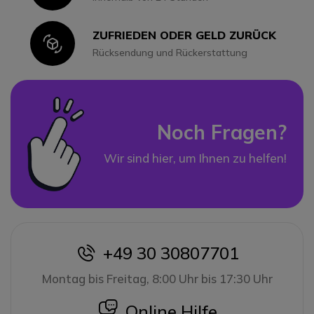
ZUFRIEDEN ODER GELD ZURÜCK
Icon
Rücksendung und Rückerstattung
Noch Fragen?
Wir sind hier, um Ihnen zu helfen!
+49 30 30807701
icon
Montag bis Freitag, 8:00 Uhr bis 17:30 Uhr
icon
Online Hilfe