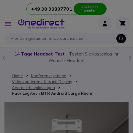
Kostenlos
+49 30 30807701
anrufen
Zum Inhalt springen
Navigation
umschalten
14 Tage Headset-Test
- Testen Sie kostenlos Ihr
Wunsch-Headset
Home
Konferenzsysteme
Videokonderenz-Kits mit Display
Android Raumlösungen
Pack Logitech MTR Android Large Room
Zum Ende der Bildgalerie springen