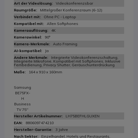
Videokonferenzsbar
Mittelgroßer Konferenzraum (6-12)
Ohne PC - Laptop
Allen Softphones
4K
90°
Auto Framing
Ja
Integrierte Videokonferenzschaltung,
Integrierte Mikrofone, Kompatibel mit Softphones, Inklusive
Fernbedienung, Privacy Shutter, Geräuschunterdrückung
164 x 910 x 160mm
Samsung
BE75FX-
H
Business
TV 75''
LH75BEFHLGUXEN
8806097474210
3 Jahre
Einzelhandel, Hotels und Restaurants,