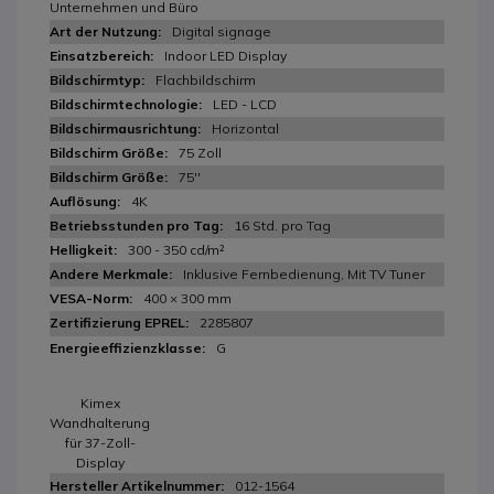
Unternehmen und Büro
Digital signage
Indoor LED Display
Flachbildschirm
LED - LCD
Horizontal
75 Zoll
75''
4K
16 Std. pro Tag
300 - 350 cd/m²
Inklusive Fernbedienung, Mit TV Tuner
400 × 300 mm
2285807
G
Kimex
Wandhalterung
für 37-Zoll-
Display
012-1564