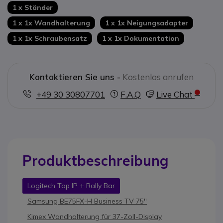
1 x Ständer
1 x 1x Wandhalterung
1 x 1x Neigungsadapter
1 x 1x Schraubensatz
1 x 1x Dokumentation
Kontaktieren Sie uns -
Kostenlos anrufen
+49 30 30807701
F.A.Q
Live Chat
Produktbeschreibung
Logitech Tap IP + Rally Bar
Samsung BE75FX-H Business TV 75''
Kimex Wandhalterung für 37-Zoll-Display