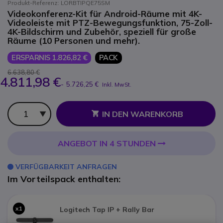
Produkt-Referenz: LORBTIPQE75SM
Videokonferenz-Kit für Android-Räume mit 4K-
Videoleiste mit PTZ-Bewegungsfunktion, 75-Zoll-
4K-Bildschirm und Zubehör, speziell für große
Räume (10 Personen und mehr).
ERSPARNIS 1.826,82 €
PACK
6.638,80 €
4.811,98 €
-
5.726,25 €
Inkl. MwSt.
Anzahl
IN DEN WARENKORB
ANGEBOT IN 4 STUNDEN
VERFÜGBARKEIT ANFRAGEN
Im Vorteilspack enthalten:
x1
Logitech Tap IP + Rally Bar