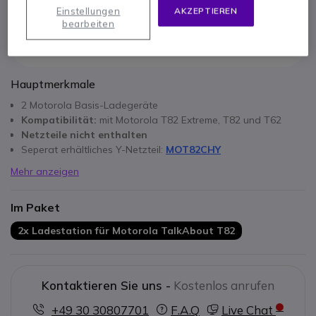
Einstellungen
AKZEPTIEREN
bearbeiten
Hauptmerkmale
2 Motorola Basis-Ladegeräte
Kompatibilität:
mit Motorola T82 Extreme, T82 und T62
Netzteile nicht enthalten
Seperat erhältliches Y-Netzteil:
MOT82CHY
Mehr anzeigen
Im Paket
2x Ladestation für Motorola TalkAbout T82
Kontaktieren Sie uns -
Kostenlos anrufen
+49 30 30807701
F.A.Q
Live Chat