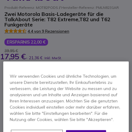
Produkt-Referenz: MOT82PODS // Hersteller-Referenz: PMLN8231AR
Zwei Motorola Basis-Ladegeräte für die
TalkAbout Serie: T82 Extreme,T82 und T62
Funkgeräte
4.4 von 9 Rezensionen
ERSPARNIS 22,00 €
39,95 €
17,95 €
-
21,36 €
Inkl. MwSt.
Anzahl
IN DEN WARENKORB
Wir verwenden Cookies und ähnliche Technologien, um
unsere Dienste bereitzustellen, Ihr Einkaufserlebnis zu
verbessern, die Leistung der Website zu messen und zu
ANGEBOT IN 4 STUNDEN
analysieren und um Inhalte und Anzeigen basierend auf
Ihren Interessen anzuzeigen. Möchten Sie die genutzten
Über
100 Produkte
auf Lager
Cookies individuell einstellen oder mehr darüber erfahren,
Lieferung:
24/48 Std.
wählen Sie bitte "Einstellungen bearbeiten". Für die
Nutzung aller Cookies, wählen Sie bitte "Akzeptieren".
3 Monate
Herstellergarantie