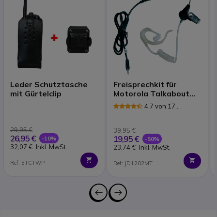
Leder Schutztasche
Freisprechkit für
mit Gürtelclip
Motorola Talkabout
und 1 Pin Funkgeräte
4.7 von 17
Rezensionen
29,95 €
39,95 €
26,95 €
19,95 €
-10%
-50%
32,07 €
Inkl. MwSt.
23,74 €
Inkl. MwSt.
Ref: ETCTWP
Ref: JD1202MT