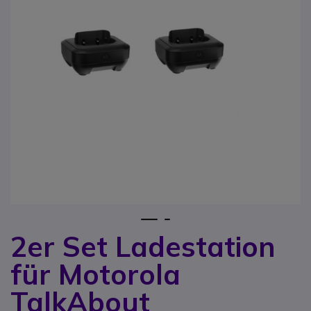
1
2
2er Set Ladestation
Zum Anfang der Bildgalerie springen
für Motorola
TalkAbout