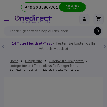
Kostenlos
+49 30 30807701
anrufen
Zum Inhalt springen
Navigation
umschalten
14 Tage Headset-Test
- Testen Sie kostenlos Ihr
Wunsch-Headset
Home
Funkgeräte
Zubehör für Funkgeräte
Ladegeräte und Ersatzakkus für Funkgeräte
2er Set Ladestation für Motorola TalkAbout
Zum Ende der Bildgalerie springen