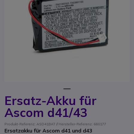
1
Ersatz-Akku für
Zum Anfang der Bildgalerie springen
Ascom d41/43
Produkt-Referenz: ASD41BAT // Hersteller-Referenz: 660177
Ersatzakku für Ascom d41 und d43