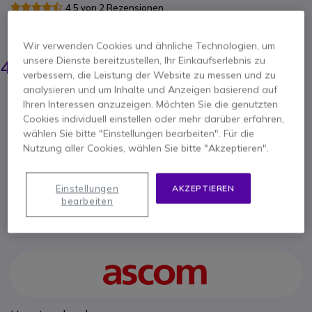
4.5 von 2 Rezensionen
ERSPARNIS 10,00 €
Wir verwenden Cookies und ähnliche Technologien, um
54,95 €
unsere Dienste bereitzustellen, Ihr Einkaufserlebnis zu
44,95 €
-
53,49 €
Inkl. MwSt.
verbessern, die Leistung der Website zu messen und zu
analysieren und um Inhalte und Anzeigen basierend auf
Anzahl
Ihren Interessen anzuzeigen. Möchten Sie die genutzten
IN DEN WARENKORB
Cookies individuell einstellen oder mehr darüber erfahren,
wählen Sie bitte "Einstellungen bearbeiten". Für die
ANGEBOT IN 4 STUNDEN
Nutzung aller Cookies, wählen Sie bitte "Akzeptieren".
48 Produkte
auf Lager
Lieferung:
24/48 Std.
Einstellungen
AKZEPTIEREN
bearbeiten
1 Jahr
Herstellergarantie