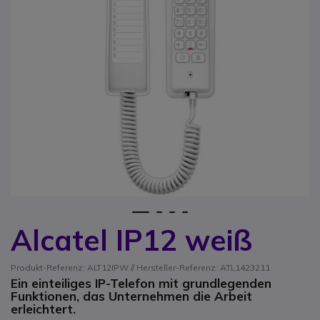
1
2
3
4
Alcatel IP12 weiß
Zum Anfang der Bildgalerie springen
Produkt-Referenz: ALT12IPW // Hersteller-Referenz: ATL1423211
Ein einteiliges IP-Telefon mit grundlegenden
Funktionen, das Unternehmen die Arbeit
erleichtert.