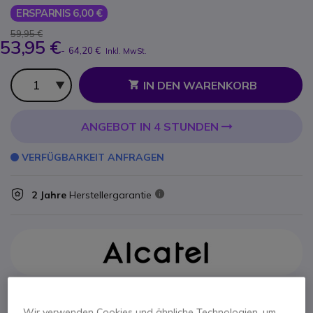
ERSPARNIS 6,00 €
59,95 €
53,95 €
-
64,20 €
Inkl. MwSt.
Anzahl
IN DEN WARENKORB
ANGEBOT IN 4 STUNDEN
VERFÜGBARKEIT ANFRAGEN
2 Jahre
Herstellergarantie
Hauptmerkmale
Wir verwenden Cookies und ähnliche Technologien, um