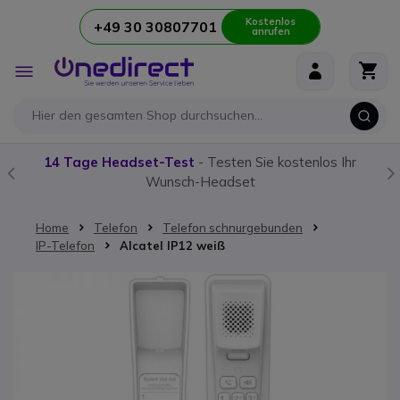
Kostenlos
+49 30 30807701
anrufen
Zum Inhalt springen
Navigation
umschalten
14 Tage Headset-Test
- Testen Sie kostenlos Ihr
Wunsch-Headset
Home
Telefon
Telefon schnurgebunden
IP-Telefon
Alcatel IP12 weiß
Zum Ende der Bildgalerie springen