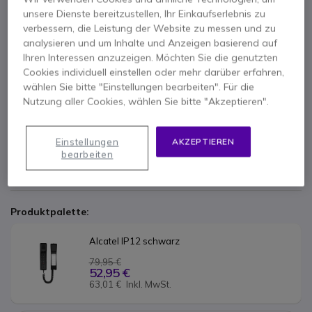
Schnurgebundenes
IP-Telefon aus einem Stück
unsere Dienste bereitzustellen, Ihr Einkaufserlebnis zu
2 SIP-Konten
verbessern, die Leistung der Website zu messen und zu
Anzeige
zweifarbige LED
analysieren und um Inhalte und Anzeigen basierend auf
Ton
HD
und
Freihandmodus
Ihren Interessen anzuzeigen. Möchten Sie die genutzten
Anrufprotokoll:
600 Einträge
Mehr anzeigen
Cookies individuell einstellen oder mehr darüber erfahren,
1
programmierbare Taste
wählen Sie bitte "Einstellungen bearbeiten". Für die
Stromversorgung über
Ethernet
(PoE)
Im Paket
Nutzung aller Cookies, wählen Sie bitte "Akzeptieren".
Konnektivität: 1
RJ45
-Buchse; 1
RJ11
-Port und 1
Jack
-Buchse
Einfach zu installieren und zu verwenden
1 X Mobilteil Alcatel Temporis 12 IP
Einstellungen
AKZEPTIEREN
1 X Sockel für Mobilteil
1 X Spiralkabel
bearbeiten
1 X Bedienungsanleitung
Produktpalette:
Alcatel IP12 schwarz
79,95 €
52,95 €
63,01 €
Inkl. MwSt.