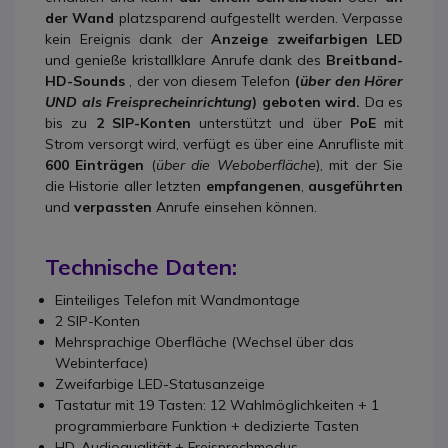
der Wand
platzsparend aufgestellt werden. Verpasse
kein Ereignis dank der
Anzeige
zweifarbigen LED
und genieße kristallklare Anrufe dank des
Breitband-
HD-Sounds
, der von diesem Telefon
(
über den Hörer
UND als Freisprecheinrichtung
) geboten wird.
Da es
bis zu
2 SIP-Konten
unterstützt und über
PoE
mit
Strom versorgt wird, verfügt es über eine Anrufliste mit
600 Einträgen
(
über die Weboberfläche
), mit der Sie
die Historie aller letzten
empfangenen
,
ausgeführten
und
verpassten
Anrufe einsehen können.
Technische Daten:
Einteiliges Telefon mit Wandmontage
2 SIP-Konten
Mehrsprachige Oberfläche (Wechsel über das
Webinterface)
Zweifarbige LED-Statusanzeige
Tastatur mit 19 Tasten: 12 Wahlmöglichkeiten + 1
programmierbare Funktion + dedizierte Tasten
HD-Audioqualität + Freisprechmodus