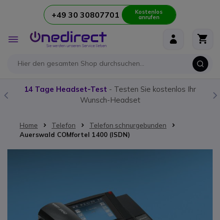
Kostenlos
+49 30 30807701
anrufen
Zum Inhalt springen
Navigation
umschalten
14 Tage Headset-Test
- Testen Sie kostenlos Ihr
Wunsch-Headset
Home
Telefon
Telefon schnurgebunden
Auerswald COMfortel 1400 (ISDN)
Zum Ende der Bildgalerie springen