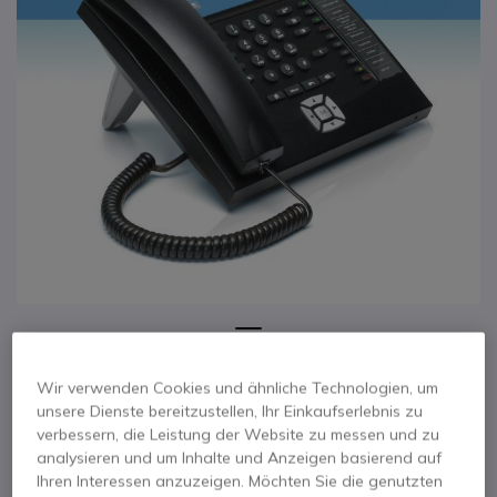
1
Auerswald
Zum Anfang der Bildgalerie springen
Wir verwenden Cookies und ähnliche Technologien, um
COMfortel 1400
unsere Dienste bereitzustellen, Ihr Einkaufserlebnis zu
verbessern, die Leistung der Website zu messen und zu
(ISDN)
analysieren und um Inhalte und Anzeigen basierend auf
Ihren Interessen anzuzeigen. Möchten Sie die genutzten