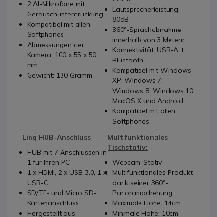
2 AI-Mikrofone mit
Lautsprecherleistung:
Geräuschunterdrückung
80dB
Kompatibel mit allen
360°-Sprachabnahme
Softphones
innerhalb von 3 Metern
Abmessungen der
Konnektivität: USB-A +
Kamera: 100 x 55 x 50
Bluetooth
mm
Kompatibel mit Windows
Gewicht: 130 Gramm
XP; Windows 7;
Windows 8; Windows 10;
MacOS X und Android
Kompatibel mit allen
Softphones
Linq HUB-Anschluss
Multifunktionales
Tischstativ:
HUB mit 7 Anschlüssen in
1 für Ihren PC
Webcam-Stativ
1 x HDMI, 2 x USB 3.0, 1 x
Multifunktionales Produkt
USB-C
dank seiner 360°-
SD/TF- und Micro SD-
Panoramadrehung
Kartenanschluss
Maximale Höhe: 14cm
Hergestellt aus
Minimale Höhe: 10cm