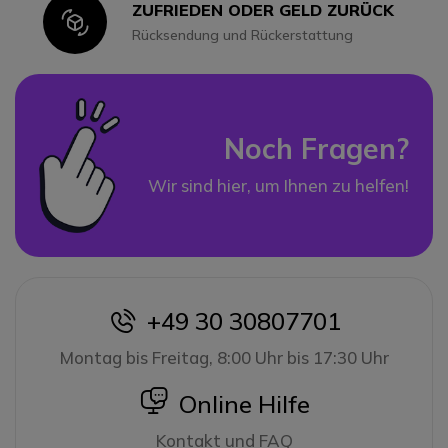
ZUFRIEDEN ODER GELD ZURÜCK
Icon
Rücksendung und Rückerstattung
Noch Fragen?
Wir sind hier, um Ihnen zu helfen!
+49 30 30807701
icon
Montag bis Freitag, 8:00 Uhr bis 17:30 Uhr
icon
Online Hilfe
Kontakt und FAQ