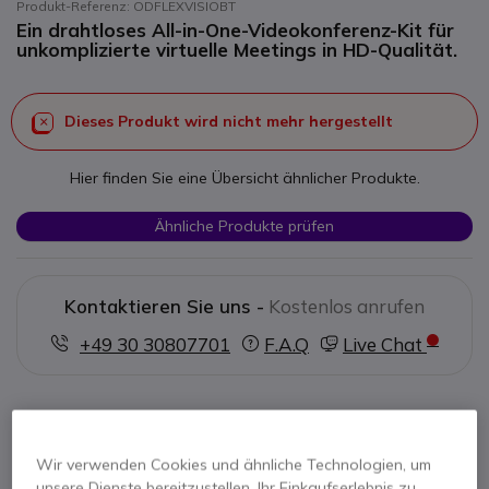
Produkt-Referenz: ODFLEXVISIOBT
Ein drahtloses All-in-One-Videokonferenz-Kit für
unkomplizierte virtuelle Meetings in HD-Qualität.
Dieses Produkt wird nicht mehr hergestellt
Hier finden Sie eine Übersicht ähnlicher Produkte.
Ähnliche Produkte prüfen
Kontaktieren Sie uns -
Kostenlos anrufen
+49 30 30807701
F.A.Q
Live Chat
Wir verwenden Cookies und ähnliche Technologien, um
unsere Dienste bereitzustellen, Ihr Einkaufserlebnis zu