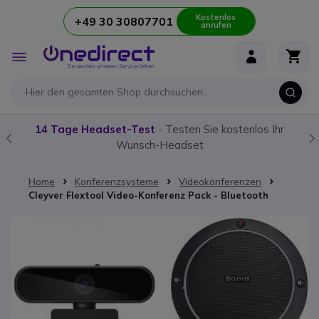
Kostenlos
+49 30 30807701
anrufen
Zum Inhalt springen
Navigation
umschalten
14 Tage Headset-Test
- Testen Sie kostenlos Ihr
Wunsch-Headset
Home
Konferenzsysteme
Videokonferenzen
Cleyver Flextool Video-Konferenz Pack - Bluetooth
Zum Ende der Bildgalerie springen