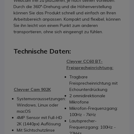
Webcam frei zu platzieren, je nach seinen Vorlieben.
Durch die 360°-Drehung und die Höhenverstellung
können Sie das Produkt schnell und einfach an Ihren
Arbeitsbereich anpassen. Kompakt und flexibel, können
Sie ihn leicht von einem Punkt zum anderen
transportieren, ohne sich eingeengt zu fühlen.
Technische Daten:
Cleyver CC60 BT-
Freisprecheinrichtung:
Tragbare
Freisprecheinrichtung mit
Cleyver Cam 902K
Echounterdrückung
2 omnidirektionale
Systemvoraussetzungen:
Mikrofone
Windows, Linux oder
Mikrofon-Frequenzgang:
macOS
100Hz - 7kHz
4MP Sensor mit Full-HD
Lautsprecher-
2K (1440px) Auflösung
Frequenzgang: 100Hz -
Mit Sichtschutzlinse
22kHz