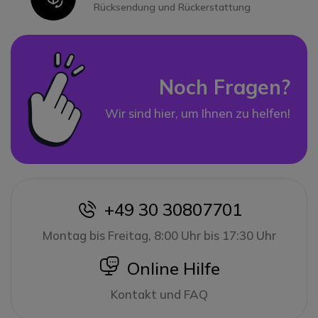
Rücksendung und Rückerstattung
Noch Fragen?
Wir sind hier, um Ihnen zu helfen!
+49 30 30807701
icon
Montag bis Freitag, 8:00 Uhr bis 17:30 Uhr
icon
Online Hilfe
Kontakt und FAQ