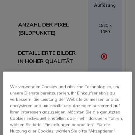
Auflösung
A
ANZAHL DER PIXEL
1920 x
1080
(BILDPUNKTE)
DETAILLIERTE BILDER
IN HOHER QUALITÄT
EINFACHE
Wir verwenden Cookies und ähnliche Technologien, um
BILDBEARBEITUNG
unsere Dienste bereitzustellen, Ihr Einkaufserlebnis zu
verbessern, die Leistung der Website zu messen und zu
analysieren und um Inhalte und Anzeigen basierend auf
FÜR ALLE
Ihren Interessen anzuzeigen. Möchten Sie die genutzten
BILDSCHIRMTYPEN
Cookies individuell einstellen oder mehr darüber erfahren,
wählen Sie bitte "Einstellungen bearbeiten". Für die
GEEIGNET
Nutzung aller Cookies, wählen Sie bitte "Akzeptieren".