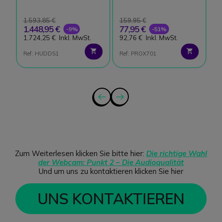
1.593,85 €
159,95 €
7
1.448,95 €
77,95 €
4
-9%
-51%
1.724,25 €
Inkl. MwSt.
92,76 €
Inkl. MwSt.
5
Ref: HUDDS1
Ref: PROX701
Re
Zum Weiterlesen klicken Sie bitte hier:
Die richtige Wahl
der Webcam: Punkt 2 – Die Audioqualität
Und um uns zu kontaktieren klicken Sie hier
UNS KONTAKTIEREN