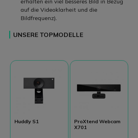
erhalten ein viel besseres Bild in Bezug
auf die Videoklarheit und die
Bildfrequenz).
UNSERE TOPMODELLE
Huddly S1
ProXtend Webcam
A
X701