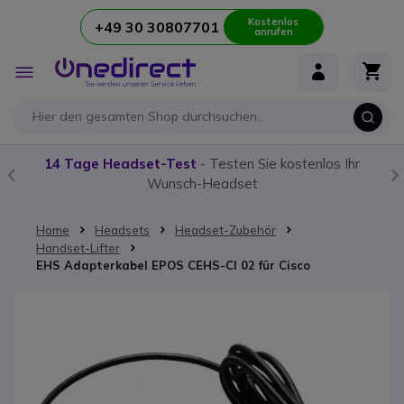
Kostenlos
+49 30 30807701
anrufen
Zum Inhalt springen
Navigation
umschalten
14 Tage Headset-Test
- Testen Sie kostenlos Ihr
Wunsch-Headset
Home
Headsets
Headset-Zubehör
Handset-Lifter
EHS Adapterkabel EPOS CEHS-CI 02 für Cisco
Zum Ende der Bildgalerie springen