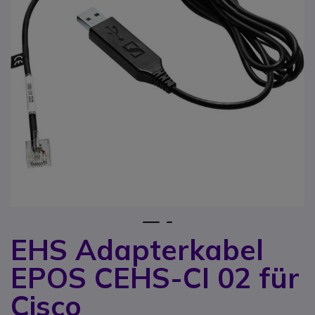
1
2
EHS Adapterkabel
Zum Anfang der Bildgalerie springen
EPOS CEHS-CI 02 für
Cisco