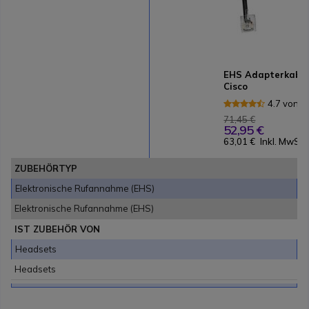
EHS Adapterkabel
Cisco
4.7 von 
71,45 €
52,95 €
63,01 €
Inkl. MwSt.
ZUBEHÖRTYP
Elektronische Rufannahme (EHS)
Elektronische Rufannahme (EHS)
IST ZUBEHÖR VON
Headsets
Headsets