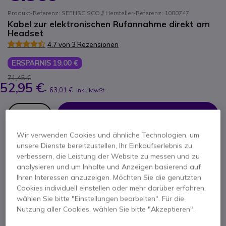
Produkt-Referenz: SEEHSCISCO // Hersteller-Referenz: 1000747
Kabel zur elektronischen Rufannahme direkt am
Headset
4.7 von 3 Rezensionen
ERSPARNIS 19,00 €
71,45 €
52,95 €
-
63,01 €
Inkl. MwSt.
Anzahl
IN DEN WARENKORB
Wir verwenden Cookies und ähnliche Technologien, um
ANGEBOT IN 4 STUNDEN
unsere Dienste bereitzustellen, Ihr Einkaufserlebnis zu
verbessern, die Leistung der Website zu messen und zu
analysieren und um Inhalte und Anzeigen basierend auf
8 Produkte
auf Lager
Lieferung:
24/48 Std.
Ihren Interessen anzuzeigen. Möchten Sie die genutzten
64 Produkte im Plattformbestand
Cookies individuell einstellen oder mehr darüber erfahren,
Lieferung:
5-7 Tage
wählen Sie bitte "Einstellungen bearbeiten". Für die
Nutzung aller Cookies, wählen Sie bitte "Akzeptieren".