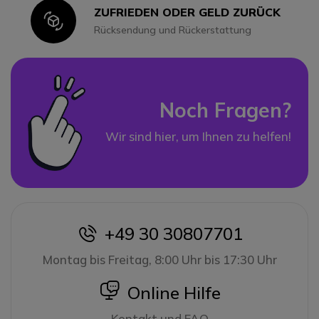
ZUFRIEDEN ODER GELD ZURÜCK
Icon
Rücksendung und Rückerstattung
Noch Fragen?
Wir sind hier, um Ihnen zu helfen!
+49 30 30807701
icon
Montag bis Freitag, 8:00 Uhr bis 17:30 Uhr
icon
Online Hilfe
Kontakt und FAQ