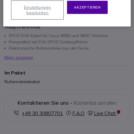
Einstellungen
AKZEPTIEREN
bearbeiten
Hauptmerkmale
EPOS EHS Kabel für Cisco 8900 und 9600 Telefone
Kompatibel mit DW EPOS Funkkopfhörer
Elektronische Rufannahme aus der Ferne
Mehr anzeigen
Im Paket
Rufannahmekabel
Kontaktieren Sie uns -
Kostenlos anrufen
+49 30 30807701
F.A.Q
Live Chat