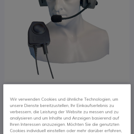
1
Entel CHP750D für
Zum Anfang der Bildgalerie springen
Wir verwenden Cookies und ähnliche Technologien, um
unsere Dienste bereitzustellen, Ihr Einkaufserlebnis zu
HT Funkgeräte -
verbessern, die Leistung der Website zu messen und zu
analysieren und um Inhalte und Anzeigen basierend auf
Kopfbügel
Ihren Interessen anzuzeigen. Möchten Sie die genutzten
Cookies individuell einstellen oder mehr darüber erfahren,