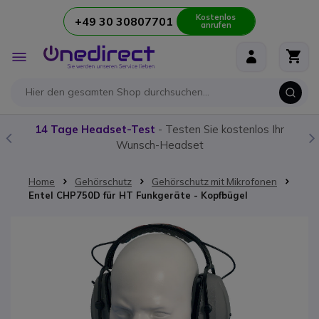
Kostenlos
+49 30 30807701
anrufen
Zum Inhalt springen
Navigation
umschalten
14 Tage Headset-Test
- Testen Sie kostenlos Ihr
Wunsch-Headset
Home
Gehörschutz
Gehörschutz mit Mikrofonen
Entel CHP750D für HT Funkgeräte - Kopfbügel
Zum Ende der Bildgalerie springen