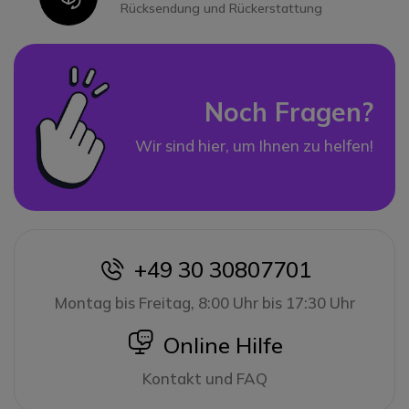
Rücksendung und Rückerstattung
Noch Fragen?
Wir sind hier, um Ihnen zu helfen!
+49 30 30807701
icon
Montag bis Freitag, 8:00 Uhr bis 17:30 Uhr
icon
Online Hilfe
Kontakt und FAQ