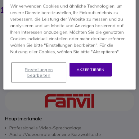
199,95 €
Wir verwenden Cookies und ähnliche Technologien, um
121,95 €
-
145,12 €
Inkl. MwSt.
unsere Dienste bereitzustellen, Ihr Einkaufserlebnis zu
verbessern, die Leistung der Website zu messen und zu
Anzahl
analysieren und um Inhalte und Anzeigen basierend auf
IN DEN WARENKORB
Ihren Interessen anzuzeigen. Möchten Sie die genutzten
Cookies individuell einstellen oder mehr darüber erfahren,
ANGEBOT IN 4 STUNDEN
wählen Sie bitte "Einstellungen bearbeiten". Für die
Nutzung aller Cookies, wählen Sie bitte "Akzeptieren".
VERFÜGBARKEIT ANFRAGEN
Einstellungen
AKZEPTIEREN
1 Jahr
Herstellergarantie
bearbeiten
Hauptmerkmale
Professionelle Video-Sprechanlage
Audio-/Videoanrufe über eine Kurzwahltaste