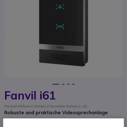
1
2
3
4
Fanvil i61
Zum Anfang der Bildgalerie springen
Produkt-Referenz: FANI61 // Hersteller-Referenz: i61
Robuste und praktische Videosprechanlage
ERSPARNIS 78,00 €