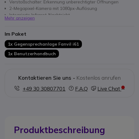
Verstoßschalter: Erkennung unberechtigter Öffnungen
2-Megapixel-Kamera mit 1080px-Auflösung
Integrierte Infrarot-Nachtsicht
Mehr anzeigen
Freisprecheinrichtung Voll-Duplex avec AEC
Kompatibel mit den Standards SIP und ONVIF
Im Paket
Ultra robust: IP66 und IK07 zertifiziert
1x Gegensprechanlage Fanvil i61
1x Benutzerhandbuch
Kontaktieren Sie uns -
Kostenlos anrufen
+49 30 30807701
F.A.Q
Live Chat
Produktbeschreibung