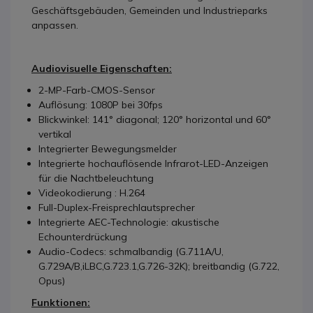
Geschäftsgebäuden, Gemeinden und Industrieparks
anpassen.
Audiovisuelle Eigenschaften:
2-MP-Farb-CMOS-Sensor
Auflösung: 1080P bei 30fps
Blickwinkel: 141° diagonal; 120° horizontal und 60°
vertikal
Integrierter Bewegungsmelder
Integrierte hochauflösende Infrarot-LED-Anzeigen
für die Nachtbeleuchtung
Videokodierung : H.264
Full-Duplex-Freisprechlautsprecher
Integrierte AEC-Technologie: akustische
Echounterdrückung
Audio-Codecs: schmalbandig (G.711A/U,
G.729A/B,iLBC,G.723.1,G.726-32K); breitbandig (G.722,
Opus)
Funktionen: