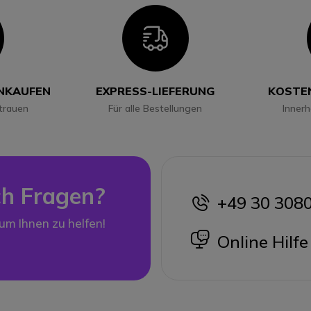
con
Icon
INKAUFEN
EXPRESS-LIEFERUNG
KOSTE
trauen
Für alle Bestellungen
Inner
h Fragen?
+49 30 308
icon
 um Ihnen zu helfen!
icon
Online Hilfe