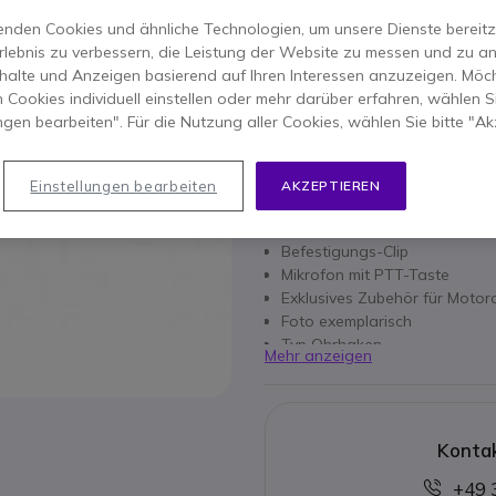
39,95 €
16,95 €
nden Cookies und ähnliche Technologien, um unsere Dienste bereitzus
-
20,17 €
Inkl. MwSt.
rlebnis zu verbessern, die Leistung der Website zu messen und zu an
Anzahl
halte und Anzeigen basierend auf Ihren Interessen anzuzeigen. Möch
IN DEN
 Cookies individuell einstellen oder mehr darüber erfahren, wählen Si
ungen bearbeiten". Für die Nutzung aller Cookies, wählen Sie bitte "Ak
VERFÜGBARKEIT ANFRAG
Einstellungen bearbeiten
AKZEPTIEREN
Hauptmerkmale
Befestigungs-Clip
Mikrofon mit PTT-Taste
Exklusives Zubehör für Moto
Foto exemplarisch
Typ Ohrhaken
Mehr anzeigen
Kontak
+49 