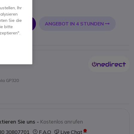
tellen, Ihr
alysieren
ten Sie die
ANGEBOT IN 4 STUNDEN
 WARENKORB
e bitte
zeptieren".
EN
rola GP320
tieren Sie uns -
Kostenlos anrufen
30 30807701
F.A.Q
Live Chat