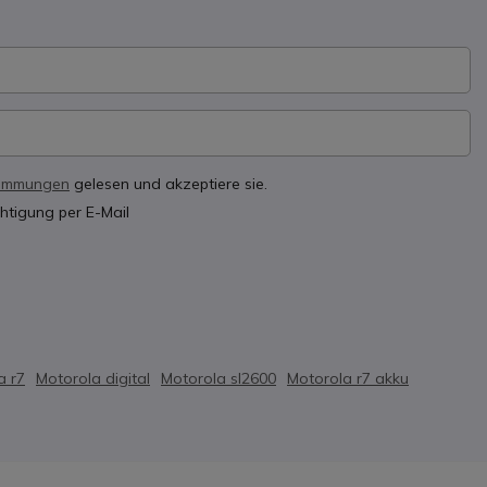
timmungen
gelesen und akzeptiere sie.
htigung per E-Mail
a r7
Motorola digital
Motorola sl2600
Motorola r7 akku