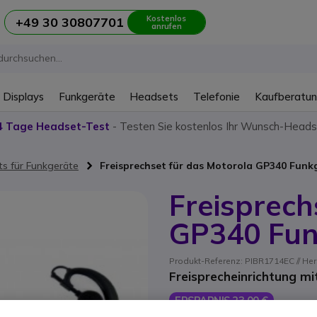
Kostenlos
+49 30 30807701
anrufen
 Displays
Funkgeräte
Headsets
Telefonie
Kaufberatu
4 Tage Headset-Test
- Testen Sie kostenlos Ihr Wunsch-Heads
s für Funkgeräte
Freisprechset für das Motorola GP340 Funk
Freisprech
GP340 Fun
Produkt-Referenz: PIBR1714EC // Her
Freisprecheinrichtung mi
ERSPARNIS 23,00 €