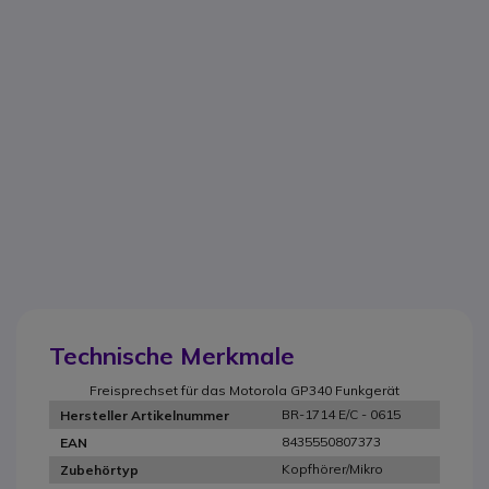
Technische Merkmale
Freisprechset für das Motorola GP340 Funkgerät
BR-1714 E/C - 0615
Hersteller Artikelnummer
8435550807373
EAN
Kopfhörer/Mikro
Zubehörtyp