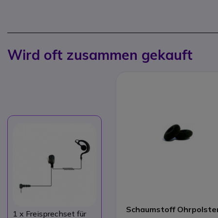
Wird oft zusammen gekauft
Schaumstoff Ohrpolste
1
x Freisprechset für