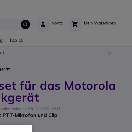
Konto
Mein Warenkorb
ng
Top 10
et
gerät
set für das Motorola
kgerät
steller-Referenz: BR-1714 E/C - 0615
t PTT-Mikrofon und Clip