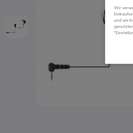
Wir verwe
Einkaufse
und um In
genutzten
"Einstell
Zum Anfang der Bildgalerie springen