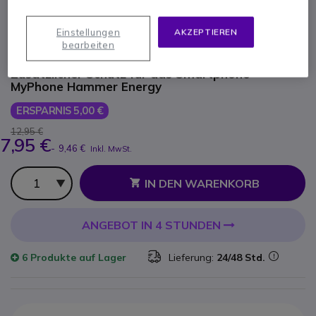
Energy
Einstellungen
AKZEPTIEREN
bearbeiten
Produkt-Referenz: MYPHONEENERGYTG // Hersteller-Referenz:
AKC000501
Zusätzlicher Schutz für das Smartphone
MyPhone Hammer Energy
ERSPARNIS 5,00 €
12,95 €
7,95 €
-
9,46 €
Inkl. MwSt.
Anzahl
IN DEN WARENKORB
ANGEBOT IN 4 STUNDEN
6 Produkte
auf Lager
Lieferung:
24/48 Std.