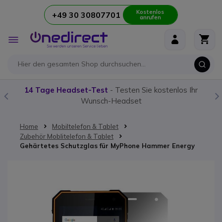
Kostenlos
+49 30 30807701
anrufen
Zum Inhalt springen
Navigation
umschalten
14 Tage Headset-Test
- Testen Sie kostenlos Ihr
Wunsch-Headset
Home
Mobiltelefon & Tablet
Zubehör Moblitelefon & Tablet
Gehärtetes Schutzglas für MyPhone Hammer Energy
Zum Ende der Bildgalerie springen