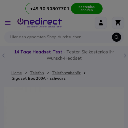
Kostenlos
+49 30 30807701
anrufen
Zum Inhalt springen
Navigation
umschalten
14 Tage Headset-Test
- Testen Sie kostenlos Ihr
Wunsch-Headset
Home
Telefon
Telefonzubehör
Gigaset Box 200A - schwarz
Zum Ende der Bildgalerie springen