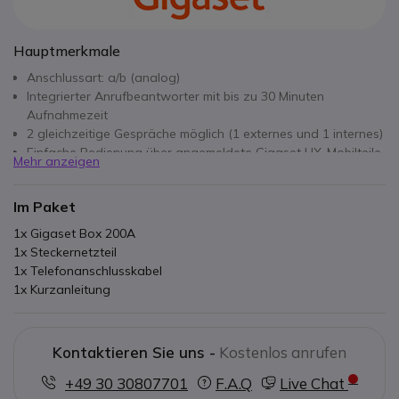
Hauptmerkmale
Anschlussart: a/b (analog)
Integrierter Anrufbeantworter mit bis zu 30 Minuten
Aufnahmezeit
2 gleichzeitige Gespräche möglich (1 externes und 1 internes)
Einfache Bedienung über angemeldete Gigaset HX-Mobilteile
Mehr anzeigen
Telefonbuchtransfer zwischen angemeldeten Mobilteilen
Reichweite 50m innen und bis zu 300m außen
Im Paket
ECO DECT: Automatische Reduzierung der Funkleistung je
nach Entfernung des Mobilteils zur Basisstation
1x Gigaset Box 200A
1x Steckernetzteil
1x Telefonanschlusskabel
1x Kurzanleitung
Kontaktieren Sie uns -
Kostenlos anrufen
+49 30 30807701
F.A.Q
Live Chat