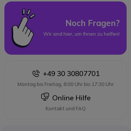
Noch Fragen?
Wir sind hier, um Ihnen zu helfen!
+49 30 30807701
icon
Montag bis Freitag, 8:00 Uhr bis 17:30 Uhr
icon
Online Hilfe
Kontakt und FAQ