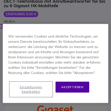
DECT-Telefonbasis mit Anrufbeantworter für bis
zu 6 Gigaset HX-Mobilteile
ERSPARNIS 9,00 €
48,35 €
38,95 €
-
46,35 €
Inkl. MwSt.
Anzahl
Wir verwenden Cookies und ähnliche Technologien, um
IN DEN WARENKORB
unsere Dienste bereitzustellen, Ihr Einkaufserlebnis zu
verbessern, die Leistung der Website zu messen und zu
analysieren und um Inhalte und Anzeigen basierend auf
ANGEBOT IN 4 STUNDEN
Ihren Interessen anzuzeigen. Möchten Sie die genutzten
Cookies individuell einstellen oder mehr darüber erfahren,
Nicht lieferbar
wählen Sie bitte "Einstellungen bearbeiten". Für die
100+ Produkte im Plattformbestand
Nutzung aller Cookies, wählen Sie bitte "Akzeptieren".
Lieferung:
5-7 Tage
Einstellungen
AKZEPTIEREN
2 Jahre
Herstellergarantie
bearbeiten