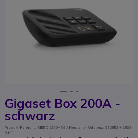
1
2
3
Gigaset Box 200A -
Zum Anfang der Bildgalerie springen
schwarz
Produkt-Referenz: SIEBOX200ABG // Hersteller-Referenz: S30852-H2838-
B101