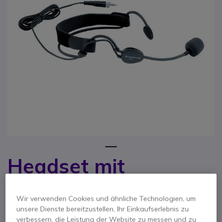
1
Headset mit
Zum Anfang der Bildgalerie springen
Mikrofon für
Sennheiser
Wir verwenden Cookies und ähnliche Technologien, um
unsere Dienste bereitzustellen, Ihr Einkaufserlebnis zu
verbessern, die Leistung der Website zu messen und zu