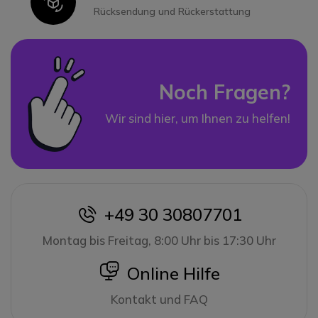
Icon
Rücksendung und Rückerstattung
Noch Fragen?
Wir sind hier, um Ihnen zu helfen!
+49 30 30807701
icon
Montag bis Freitag, 8:00 Uhr bis 17:30 Uhr
icon
Online Hilfe
Kontakt und FAQ