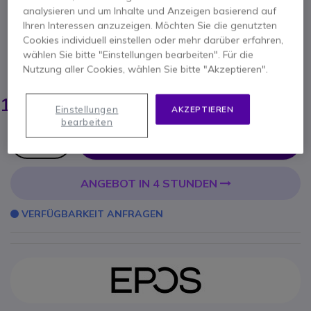
Tourguide
analysieren und um Inhalte und Anzeigen basierend auf
Ihren Interessen anzuzeigen. Möchten Sie die genutzten
Produkt-Referenz: SEME3 // Hersteller-Referenz: ME 3 II-506295
Cookies individuell einstellen oder mehr darüber erfahren,
Headset mit Nackenbügel
wählen Sie bitte "Einstellungen bearbeiten". Für die
Nutzung aller Cookies, wählen Sie bitte "Akzeptieren".
ERSPARNIS 75,00 €
195,75 €
120,95 €
-
143,93 €
Inkl. MwSt.
Einstellungen
AKZEPTIEREN
bearbeiten
Anzahl
IN DEN WARENKORB
ANGEBOT IN 4 STUNDEN
VERFÜGBARKEIT ANFRAGEN