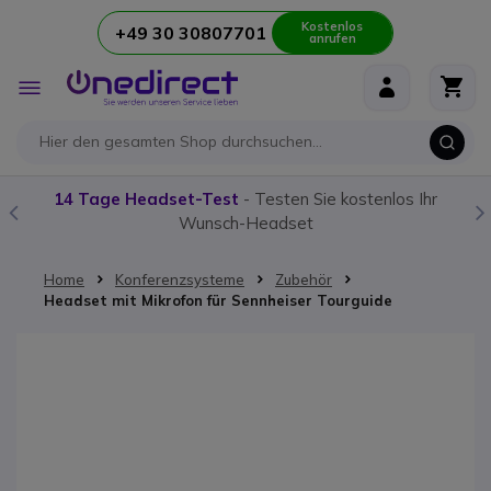
Kostenlos
+49 30 30807701
anrufen
Zum Inhalt springen
Navigation
umschalten
14 Tage Headset-Test
- Testen Sie kostenlos Ihr
Wunsch-Headset
Home
Konferenzsysteme
Zubehör
Headset mit Mikrofon für Sennheiser Tourguide
Zum Ende der Bildgalerie springen