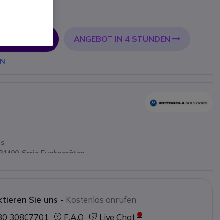
ANGEBOT IN 4 STUNDEN
 WARENKORB
EN
os
P1400-Serie Funkgeräten
tieren Sie uns -
Kostenlos anrufen
30 30807701
F.A.Q
Live Chat