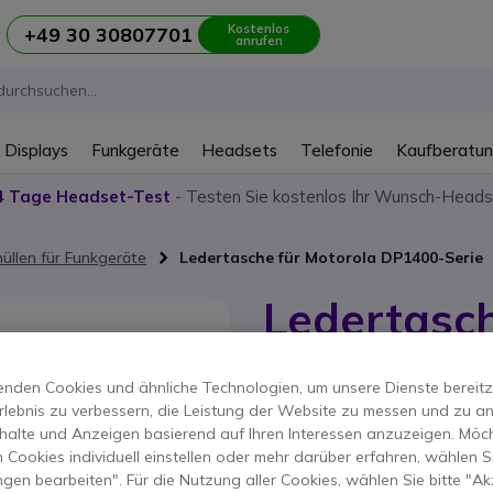
Kostenlos
+49 30 30807701
anrufen
 Displays
Funkgeräte
Headsets
Telefonie
Kaufberatu
4 Tage Headset-Test
- Testen Sie kostenlos Ihr Wunsch-Heads
üllen für Funkgeräte
Ledertasche für Motorola DP1400-Serie
Ledertasch
DP1400-Se
nden Cookies und ähnliche Technologien, um unsere Dienste bereitzus
Produkt-Referenz: MORLN5385 // Her
rlebnis zu verbessern, die Leistung der Website zu messen und zu an
Ledertasche mit 3 "Clip
halte und Anzeigen basierend auf Ihren Interessen anzuzeigen. Möch
 Cookies individuell einstellen oder mehr darüber erfahren, wählen Si
ERSPARNIS 16,00 €
ungen bearbeiten". Für die Nutzung aller Cookies, wählen Sie bitte "Ak