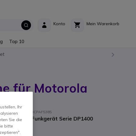
Konto
Mein Warenkorb
ng
Top 10
et
e für Motorola
rie
tellen, Ihr
steller-Referenz: 63CPAF5385
alysieren
 für Motorola Funkgerät Serie DP1400
ten Sie die
e bitte
zeptieren".