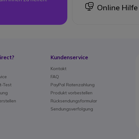
icon
Online Hilfe
rect?
Kundenservice
g
Kontakt
ice
FAQ
-Test
PayPal Ratenzahlung
rung
Produkt vorbestellen
rstellen
Rücksendungsformular
Sendungsverfolgung