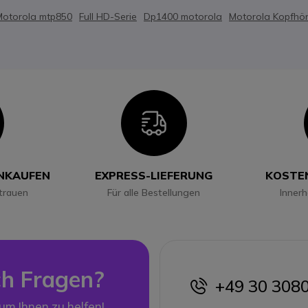
Motorola mtp850
Full HD-Serie
Dp1400 motorola
Motorola Kopfhör
con
Icon
INKAUFEN
EXPRESS-LIEFERUNG
KOSTE
trauen
Für alle Bestellungen
Inner
h Fragen?
+49 30 308
icon
 um Ihnen zu helfen!