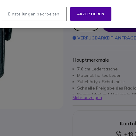
81,35 €
64,95 €
-
77,29 €
Inkl. MwSt.
Einstellungen bearbeiten
AKZEPTIEREN
Anzahl
IN DEN
VERFÜGBARKEIT ANFRAG
Hauptmerkmale
7.6 cm Ledertasche
Material: hartes Leder
Zubehörtyp: Schutzhülle
Schnelle Freigabe des Radi
Kompatibel mit Motorola D
Mehr anzeigen
Kontak
+49 