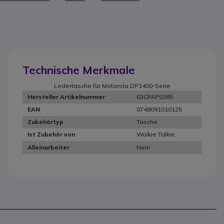
Technische Merkmale
Ledertasche für Motorola DP1400-Serie
63CPAF5385
Hersteller Artikelnummer
0748091010125
EAN
Tasche
Zubehörtyp
Walkie Talkie
Ist Zubehör von
Nein
Alleinarbeiter