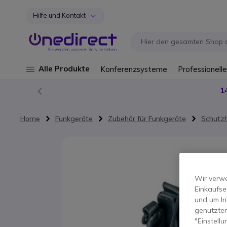
Hilfe und Kontakt
Zum Inhalt springen
Alle Produkte
Konferenzsysteme
Professionelle
1
Home
Funkgeräte
Zubehör für Funkgeräte
Schutzh
Zum Ende der Bildgalerie springen
Wir verwe
Einkaufse
und um In
genutzten
"Einstell