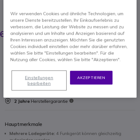
Ladegerät für CPS CP225 ideal zum Aufladen von
bis zu 4 Funkgeräte
Wir verwenden Cookies und ähnliche Technologien, um
ERSPARNIS 6,00 €
unsere Dienste bereitzustellen, Ihr Einkaufserlebnis zu
verbessern, die Leistung der Website zu messen und zu
67,05 €
60,95 €
analysieren und um Inhalte und Anzeigen basierend auf
-
72,53 €
Inkl. MwSt.
Ihren Interessen anzuzeigen. Möchten Sie die genutzten
Cookies individuell einstellen oder mehr darüber erfahren,
Anzahl
IN DEN WARENKORB
wählen Sie bitte "Einstellungen bearbeiten". Für die
Nutzung aller Cookies, wählen Sie bitte "Akzeptieren".
ANGEBOT IN 4 STUNDEN
Einstellungen
AKZEPTIEREN
bearbeiten
2 Produkte
auf Lager
Lieferung:
24/48 Std.
2 Jahre
Herstellergarantie
Hauptmerkmale
Mehrere Ladegeräte:
4 Funkgerät können gleichzeitig