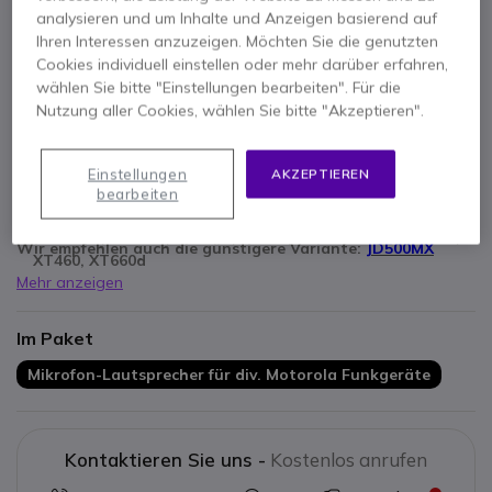
analysieren und um Inhalte und Anzeigen basierend auf
Ihren Interessen anzuzeigen. Möchten Sie die genutzten
Cookies individuell einstellen oder mehr darüber erfahren,
wählen Sie bitte "Einstellungen bearbeiten". Für die
Nutzung aller Cookies, wählen Sie bitte "Akzeptieren".
Hauptmerkmale
Integrierter Lautsprecher
Befestigung an der Schulter
Einstellungen
AKZEPTIEREN
2 Pin Motorola Anschluss
bearbeiten
Kompatibel mit
Motorola Funkgeräten:
XTN446, DTR2430,
DTR2450, CLS446, XT660d, CP140, CP160, CP180, XT420,
Wir empfehlen auch die günstigere Variante:
JD500MX
XT460, XT660d
Mehr anzeigen
Im Paket
Mikrofon-Lautsprecher für div. Motorola Funkgeräte
Kontaktieren Sie uns -
Kostenlos anrufen