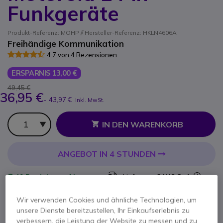
Funkgeräte
Produkt-Referenz: MOHP // Hersteller-Referenz: HKLN4606A
Freihändige Kommunikation
4.7 von 4 Rezensionen
ERSPARNIS 13,00 €
49,45 €
36,95 €
-
43,97 €
Inkl. MwSt.
Anzahl
IN DEN WARENKORB
ANGEBOT IN 4 STUNDEN
19 Produkte
auf Lager
Lieferung:
24/48 Std.
Wir verwenden Cookies und ähnliche Technologien, um
3 Monate
Herstellergarantie
unsere Dienste bereitzustellen, Ihr Einkaufserlebnis zu
verbessern, die Leistung der Website zu messen und zu