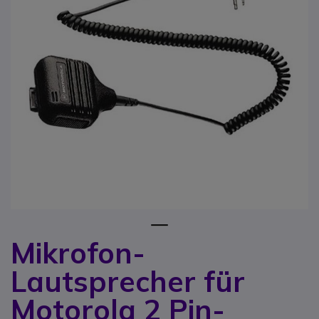
1
Mikrofon-
Zum Anfang der Bildgalerie springen
Lautsprecher für
Motorola 2 Pin-