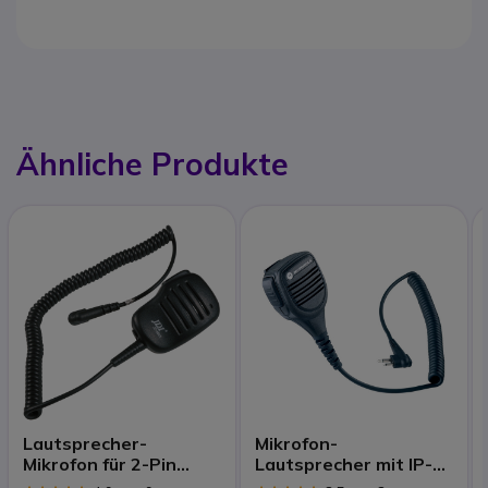
Ähnliche Produkte
Lautsprecher-
Mikrofon-
Mikrofon für 2-Pin
Lautsprecher mit IP-
Motorola Funkgeräte
Schutz für Motorola 2