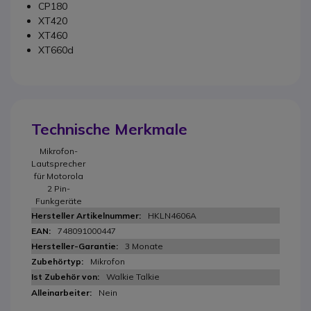
CP180
XT420
XT460
XT660d
Technische Merkmale
Mikrofon-
Lautsprecher
für Motorola
2 Pin-
Funkgeräte
HKLN4606A
748091000447
3 Monate
Mikrofon
Walkie Talkie
Nein