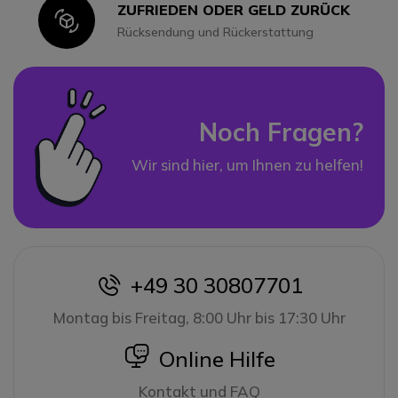
ZUFRIEDEN ODER GELD ZURÜCK
Icon
Rücksendung und Rückerstattung
Noch Fragen?
Wir sind hier, um Ihnen zu helfen!
+49 30 30807701
icon
Montag bis Freitag, 8:00 Uhr bis 17:30 Uhr
icon
Online Hilfe
Kontakt und FAQ