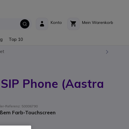
Konto
Mein Warenkorb
ng
Top 10
et
 SIP Phone (Aastra
ller-Referenz: 50006790
roßem Farb-Touchscreen