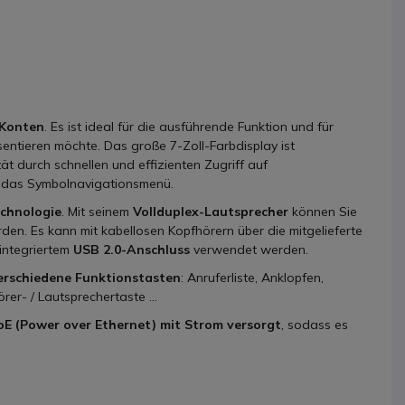
-Konten
. Es ist ideal für die ausführende Funktion und für
sentieren möchte. Das große 7-Zoll-Farbdisplay ist
t durch schnellen und effizienten Zugriff auf
nd das Symbolnavigationsmenü.
chnologie
. Mit seinem
Vollduplex-Lautsprecher
können Sie
n. Es kann mit kabellosen Kopfhörern über die mitgelieferte
integriertem
USB 2.0-Anschluss
verwendet werden.
erschiedene Funktionstasten
: Anruferliste, Anklopfen,
r- / Lautsprechertaste ...
oE (Power over Ethernet) mit Strom versorgt
, sodass es