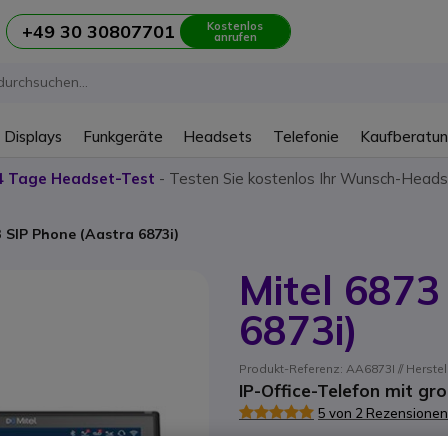
Kostenlos
+49 30 30807701
anrufen
 Displays
Funkgeräte
Headsets
Telefonie
Kaufberatu
4 Tage Headset-Test
- Testen Sie kostenlos Ihr Wunsch-Heads
3 SIP Phone (Aastra 6873i)
Mitel 6873
6873i)
Produkt-Referenz: AA6873I // Herste
IP-Office-Telefon mit g
5 von 2 Rezensionen