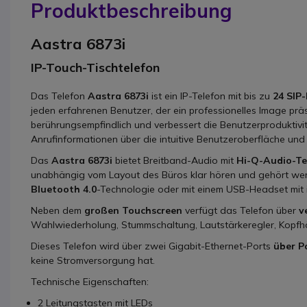
Produktbeschreibung
Aastra 6873i
IP-Touch-Tischtelefon
Das Telefon
Aastra 6873i
ist ein IP-Telefon mit bis zu
24 SIP
jeden erfahrenen Benutzer, der ein professionelles Image prä
berührungsempfindlich und verbessert die Benutzerproduktivitä
Anrufinformationen über die intuitive Benutzeroberfläche u
Das
Aastra 6873i
bietet Breitband-Audio mit
Hi-Q-Audio-Te
unabhängig vom Layout des Büros klar hören und gehört werde
Bluetooth 4.0
-Technologie oder mit einem USB-Headset mit 
Neben dem
großen Touchscreen
verfügt das Telefon über
v
Wahlwiederholung, Stummschaltung, Lautstärkeregler, Kopfhöre
Dieses Telefon wird über zwei Gigabit-Ethernet-Ports
über P
keine Stromversorgung hat
.
Technische Eigenschaften:
2 Leitungstasten mit LEDs