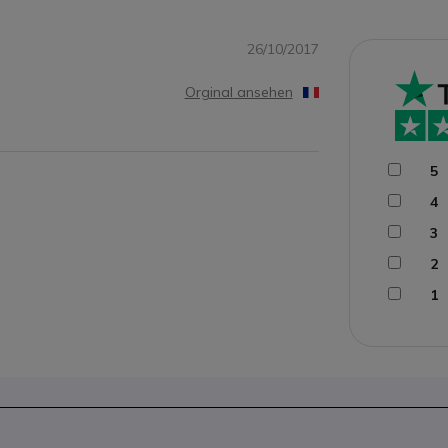
26/10/2017
Orginal ansehen
5
4
3
2
1