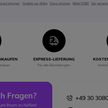
ished phones
Yealink sip t54w
Doro phones
Mitel 5380
Sip gegen
con
Icon
INKAUFEN
EXPRESS-LIEFERUNG
KOSTE
trauen
Für alle Bestellungen
Inner
h Fragen?
+49 30 308
icon
 um Ihnen zu helfen!