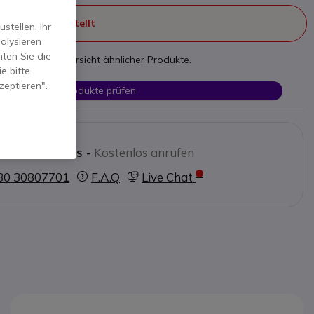
ht mehr hergestellt
tellen, Ihr
alysieren
ten Sie die
nden Sie eine Übersicht ähnlicher Produkte.
e bitte
zeptieren".
Ähnliche Produkte prüfen
tieren Sie uns -
Kostenlos anrufen
30 30807701
F.A.Q
Live Chat