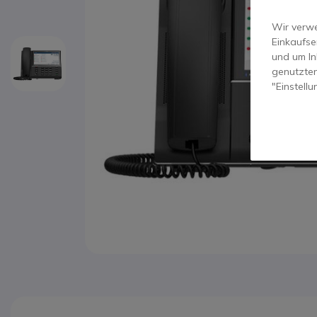
Wir verwe
Einkaufse
und um In
genutzten
"Einstell
Zum Anfang der Bildgalerie springen