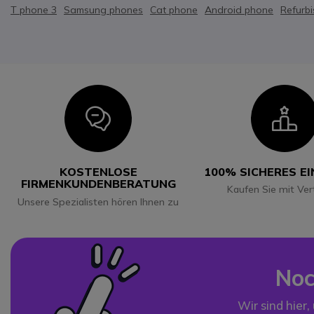
T phone 3
Samsung phones
Cat phone
Android phone
Refurb
Icon
I
KOSTENLOSE
100% SICHERES E
FIRMENKUNDENBERATUNG
Kaufen Sie mit Ver
Unsere Spezialisten hören Ihnen zu
Noc
Wir sind hier,