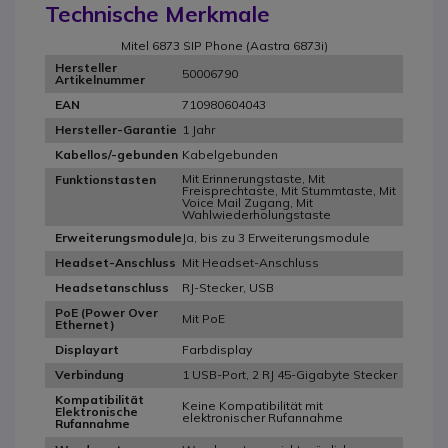
Technische Merkmale
Mitel 6873 SIP Phone (Aastra 6873i)
Hersteller
50006790
Artikelnummer
710980604043
EAN
1 Jahr
Hersteller-Garantie
Kabelgebunden
Kabellos/-gebunden
Mit Erinnerungstaste, Mit
Funktionstasten
Freisprechtaste, Mit Stummtaste, Mit
Voice Mail Zugang, Mit
Wahlwiederholungstaste
Ja, bis zu 3 Erweiterungsmodule
Erweiterungsmodule
Mit Headset-Anschluss
Headset-Anschluss
RJ-Stecker, USB
Headsetanschluss
PoE (Power Over
Mit PoE
Ethernet)
Farbdisplay
Displayart
1 USB-Port, 2 RJ 45-Gigabyte Stecker
Verbindung
Kompatibilität
Keine Kompatibilität mit
Elektronische
elektronischer Rufannahme
Rufannahme