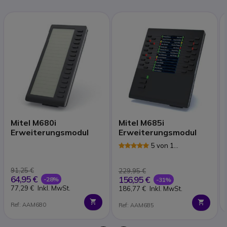
Mitel M680i
Mitel M685i
Erweiterungsmodul
Erweiterungsmodul
5 von 1
Rezensionen
91,25 €
229,95 €
64,95 €
156,95 €
-28%
-31%
77,29 €
Inkl. MwSt.
186,77 €
Inkl. MwSt.
Ref: AAM680
Ref: AAM685