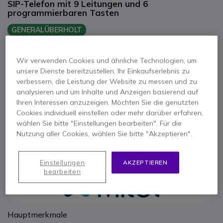
SIP-Telefon mit 9 Leitungen und 6
programmierbaren Tasten
GENERALÜBERHOLT
89,95 €
107,04 €
Inkl. MwSt.
Anzahl
Wir verwenden Cookies und ähnliche Technologien, um
IN DEN WARENKORB
unsere Dienste bereitzustellen, Ihr Einkaufserlebnis zu
verbessern, die Leistung der Website zu messen und zu
analysieren und um Inhalte und Anzeigen basierend auf
ANGEBOT IN 4 STUNDEN
Ihren Interessen anzuzeigen. Möchten Sie die genutzten
Cookies individuell einstellen oder mehr darüber erfahren,
VERFÜGBARKEIT ANFRAGEN
wählen Sie bitte "Einstellungen bearbeiten". Für die
Nutzung aller Cookies, wählen Sie bitte "Akzeptieren".
1 Jahr
Herstellergarantie
Einstellungen
AKZEPTIEREN
bearbeiten
Hauptmerkmale