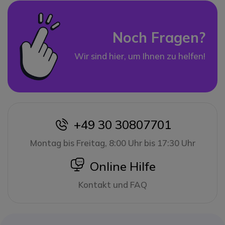
Noch Fragen?
Wir sind hier, um Ihnen zu helfen!
+49 30 30807701
icon
Montag bis Freitag, 8:00 Uhr bis 17:30 Uhr
icon
Online Hilfe
Kontakt und FAQ