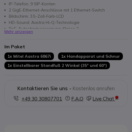
IP-Telefon, 9 SIP-Konten
2 GigE-Ethernet-Anschlüsse mit 1 Ethernet-Switch
Bildschirm: 3,5-Zoll-Farb-LCD
HD-Sound: Aastra Hi-Q-Technologie
PoE-Autostromversorgung: Klasse 2
Mehr anzeigen
XML-Fähigkeiten, um Ihre Anwendungen anzupassen
Unterstützt bis zu drei Erweiterungsmodule
Im Paket
10 programmierbare Tasten
Navigationspfeil mit Select/OK-Tasten
1x Mitel Aastra 6867i
1x Handapparat und Schnur
1x Einstellbarer Standfuß 2 Winkel (35° und 60°)
Kontaktieren Sie uns -
Kostenlos anrufen
+49 30 30807701
F.A.Q
Live Chat