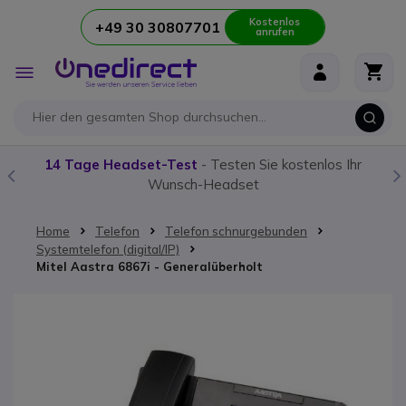
Kostenlos
+49 30 30807701
anrufen
Zum Inhalt springen
Navigation
umschalten
14 Tage Headset-Test
- Testen Sie kostenlos Ihr
Wunsch-Headset
Home
Telefon
Telefon schnurgebunden
Systemtelefon (digital/IP)
Mitel Aastra 6867i - Generalüberholt
Zum Ende der Bildgalerie springen