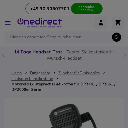
Kostenlos
+49 30 30807701
anrufen
Zum Inhalt springen
Navigation
umschalten
14 Tage Headset-Test
- Testen Sie kostenlos Ihr
Wunsch-Headset
Home
Funkgeräte
Zubehör für Funkgeräte
Lautsprechermikrofone
Motorola Lautsprecher-Mikrofon für DP3441 / DP3661 /
DP2000er Serie
Zum Ende der Bildgalerie springen