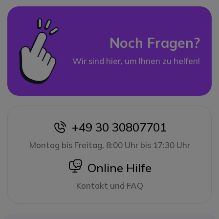
Noch Fragen?
Wir sind hier, um Ihnen zu helfen!
+49 30 30807701
icon
Montag bis Freitag, 8:00 Uhr bis 17:30 Uhr
icon
Online Hilfe
Kontakt und FAQ