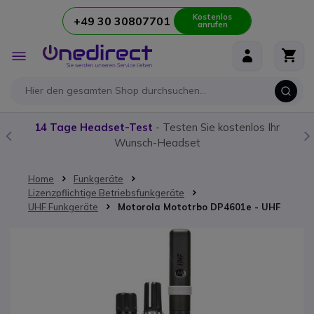
Kostenlos
+49 30 30807701
anrufen
Zum Inhalt springen
Navigation
umschalten
14 Tage Headset-Test
- Testen Sie kostenlos Ihr
Wunsch-Headset
Home
Funkgeräte
Lizenzpflichtige Betriebsfunkgeräte
UHF Funkgeräte
Motorola Mototrbo DP4601e - UHF
Zum Ende der Bildgalerie springen