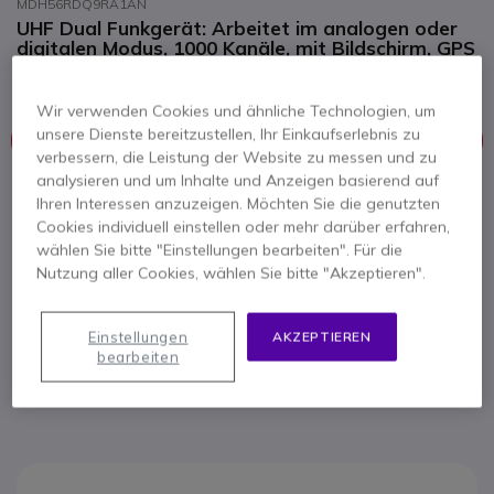
MDH56RDQ9RA1AN
UHF Dual Funkgerät: Arbeitet im analogen oder
digitalen Modus, 1000 Kanäle, mit Bildschirm, GPS
und Bluetooth
Wir verwenden Cookies und ähnliche Technologien, um
unsere Dienste bereitzustellen, Ihr Einkaufserlebnis zu
Dieses Produkt wird nicht mehr hergestellt
verbessern, die Leistung der Website zu messen und zu
analysieren und um Inhalte und Anzeigen basierend auf
Hier finden Sie eine Übersicht ähnlicher Produkte.
Ihren Interessen anzuzeigen. Möchten Sie die genutzten
Cookies individuell einstellen oder mehr darüber erfahren,
Ähnliche Produkte prüfen
wählen Sie bitte "Einstellungen bearbeiten". Für die
Nutzung aller Cookies, wählen Sie bitte "Akzeptieren".
Kontaktieren Sie uns -
Kostenlos anrufen
Einstellungen
AKZEPTIEREN
bearbeiten
+49 30 30807701
F.A.Q
Live Chat