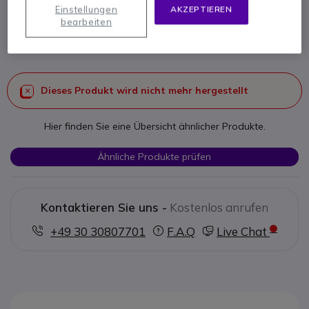
Einstellungen
AKZEPTIEREN
Produkt-Referenz: ALINTAL // Hersteller-Referenz: ALIM 3AK27102FD
bearbeiten
Netzteil für analoge Schnittstelle für Alcatel-
Lucent Geräte
Dieses Produkt wird nicht mehr hergestellt
Hier finden Sie eine Übersicht ähnlicher Produkte.
Ähnliche Produkte prüfen
Kontaktieren Sie uns -
Kostenlos anrufen
+49 30 30807701
F.A.Q
Live Chat