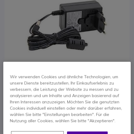
Wir verwenden Cookies und ähnliche Technologien, um
unsere Dienste bereitzustellen, Ihr Einkaufserlebnis zu
verbessern, die Leistung der Website zu messen und zu
analysieren und um Inhalte und Anzeigen basierend auf
1
Netzteil für analoge
Ihren Interessen anzuzeigen. Möchten Sie die genutzten
Zum Anfang der Bildgalerie springen
Cookies individuell einstellen oder mehr darüber erfahren,
Schnittstelle von
wählen Sie bitte "Einstellungen bearbeiten". Für die
Nutzung aller Cookies, wählen Sie bitte "Akzeptieren".
Alcatel-Lucent