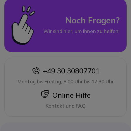
Noch Fragen?
Wir sind hier, um Ihnen zu helfen!
+49 30 30807701
icon
Montag bis Freitag, 8:00 Uhr bis 17:30 Uhr
icon
Online Hilfe
Kontakt und FAQ