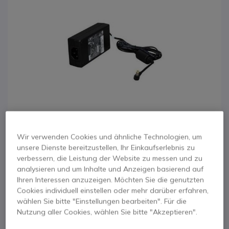
Wir verwenden Cookies und ähnliche Technologien, um
unsere Dienste bereitzustellen, Ihr Einkaufserlebnis zu
verbessern, die Leistung der Website zu messen und zu
1
analysieren und um Inhalte und Anzeigen basierend auf
Netzteil für Cisco 88
Zum Anfang der Bildgalerie springen
Ihren Interessen anzuzeigen. Möchten Sie die genutzten
Cookies individuell einstellen oder mehr darüber erfahren,
& 99er Reihe
wählen Sie bitte "Einstellungen bearbeiten". Für die
Nutzung aller Cookies, wählen Sie bitte "Akzeptieren".
Produkt-Referenz: CIALIM2