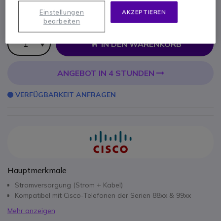
Stromversorgung für Cisco 88xx, 99XX
Einstellungen
AKZEPTIEREN
59,95 €
bearbeiten
71,34 €
Inkl. MwSt.
Anzahl
IN DEN WARENKORB
ANGEBOT IN 4 STUNDEN
VERFÜGBARKEIT ANFRAGEN
Hauptmerkmale
Stromversorgung (Strom + Kabel)
Kompatibel mit Cisco-Telefonen der Serien 88xx & 99xx
Mehr anzeigen