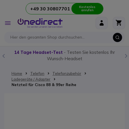
Kostenlos
+49 30 30807701
anrufen
Zum Inhalt springen
Navigation
umschalten
14 Tage Headset-Test
- Testen Sie kostenlos Ihr
Wunsch-Headset
Home
Telefon
Telefonzubehör
Ladegeräte / Adapter
Netzteil für Cisco 88 & 99er Reihe
Zum Ende der Bildgalerie springen