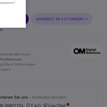
zeptieren".
t.
ANGEBOT IN 4 STUNDEN
 WARENKORB
EN
ektionale Mikrofone
n Konferenzen
größerer Entfernungen
hnungen
tieren Sie uns -
Kostenlos anrufen
30 30807701
F.A.Q
Live Chat