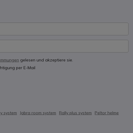
timmungen
gelesen und akzeptiere sie.
htigung per E-Mail
ay system
Jabra room system
Rally plus system
Peltor helme