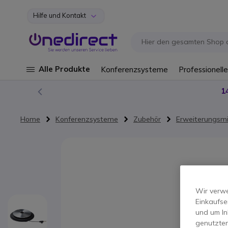
Hilfe und Kontakt
Zum Inhalt springen
Alle Produkte
Konferenzsysteme
Professionelle
1
Home
Konferenzsysteme
Zubehör
Erweiterungsmi
Zum Ende der Bildgalerie springen
Wir verwe
Einkaufse
und um In
genutzten