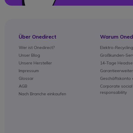
Über Onedirect
Warum Onedi
Wer ist Onedirect?
Elektro-Recyclin
Unser Blog
Großkunden-Serv
Unsere Hersteller
14-Tage Headset
Impressum
Garantieerweite
Glossar
Geschäftskonto e
AGB
Corporate social
responsability
Nach Branche einkaufen