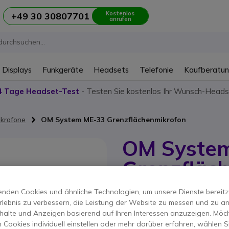
Kostenlos
+49 30 30807701
anrufen
 Displays
Funkgeräte
Headsets
Telefonie
Kaufberatu
4 Tage Headset-Test
- Testen Sie kostenlos Ihr Wunsch-Heads
krofone
OM System ME-33 Grenzflächenmikrofon
OM Syste
Grenzfläc
Produkt-Referenz: OLM33 // Herstel
nden Cookies und ähnliche Technologien, um unsere Dienste bereitzus
Grenzflächenmikrofon fü
rlebnis zu verbessern, die Leistung der Website zu messen und zu an
halte und Anzeigen basierend auf Ihren Interessen anzuzeigen. Möch
ERSPARNIS 97,00 €
 Cookies individuell einstellen oder mehr darüber erfahren, wählen Si