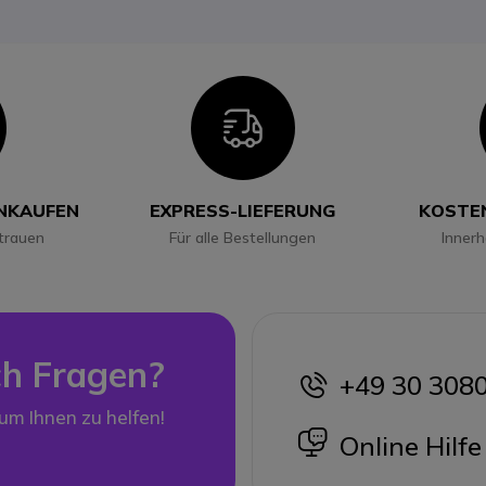
con
Icon
INKAUFEN
EXPRESS-LIEFERUNG
KOSTE
trauen
Für alle Bestellungen
Inner
h Fragen?
+49 30 308
icon
 um Ihnen zu helfen!
icon
Online Hilfe