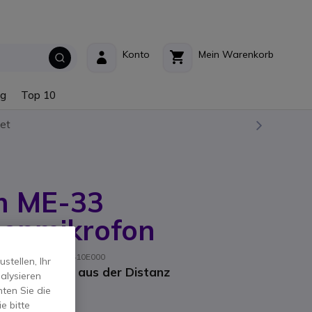
Konto
Mein Warenkorb
ng
Top 10
et
m ME-33
henmikrofon
ler-Referenz: V4571410E000
tellen, Ihr
r Aufnahmen aus der Distanz
alysieren
ten Sie die
e bitte