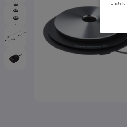
"Einstell
Zum Anfang der Bildgalerie springen