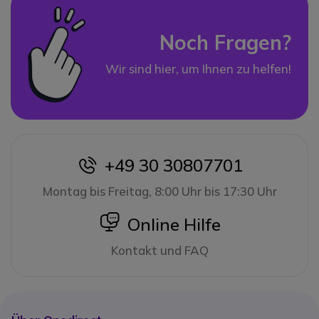
Noch Fragen?
Wir sind hier, um Ihnen zu helfen!
+49 30 30807701
icon
Montag bis Freitag, 8:00 Uhr bis 17:30 Uhr
icon
Online Hilfe
Kontakt und FAQ