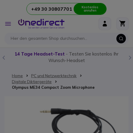
Kostenlos
+49 30 30807701
anrufen
Zum Inhalt springen
Navigation
umschalten
14 Tage Headset-Test
- Testen Sie kostenlos Ihr
Wunsch-Headset
Home
PC und Netzwerktechnik
Digitale Diktiergeräte
Olympus ME34 Compact Zoom Microphone
Zum Ende der Bildgalerie springen