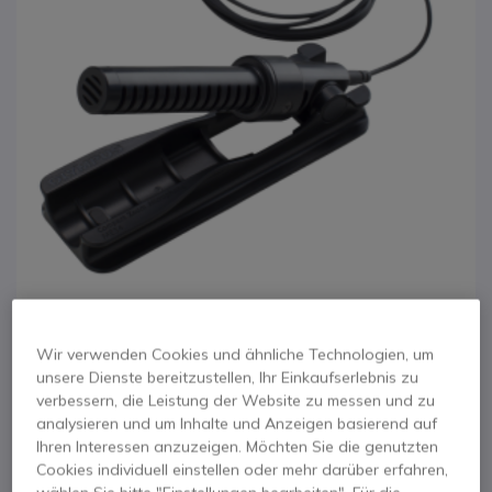
Wir verwenden Cookies und ähnliche Technologien, um
1
2
Olympus ME34
unsere Dienste bereitzustellen, Ihr Einkaufserlebnis zu
Zum Anfang der Bildgalerie springen
verbessern, die Leistung der Website zu messen und zu
Compact Zoom
analysieren und um Inhalte und Anzeigen basierend auf
Ihren Interessen anzuzeigen. Möchten Sie die genutzten
Microphone
Cookies individuell einstellen oder mehr darüber erfahren,