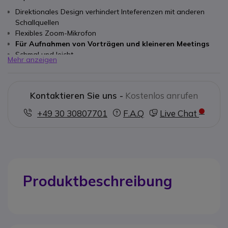
Direktionales Design verhindert Inteferenzen mit anderen
Schallquellen
Flexibles Zoom-Mikrofon
Für Aufnahmen von Vorträgen und kleineren Meetings
Schmal und leicht
Mehr anzeigen
Mikrofon-Kabel kann um das Stativ gewickelt werden
Kompatibel mit Olympus DM-5, DM-650 Konferenz Kit und DM-
670
Kontaktieren Sie uns -
Kostenlos anrufen
+49 30 30807701
F.A.Q
Live Chat
Produktbeschreibung