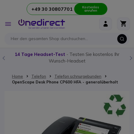
Kostenlos
+49 30 30807701
anrufen
Zum Inhalt springen
Navigation
umschalten
14 Tage Headset-Test
- Testen Sie kostenlos Ihr
Wunsch-Headset
Home
Telefon
Telefon schnurgebunden
OpenScape Desk Phone CP600 HFA - generalüberholt
Zum Ende der Bildgalerie springen