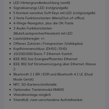
LED-Hintergrundbeleuchtung (weiß)
Signalisierungs LED (rot/grün/gelb)
5 Kontext sensitive Soft Keys mit LED (rot/grün/gelb)
2 feste Funktionstasten (Menü/Out-of-office)
4-Wege-Navigator, plus die OK-Taste
3 Audio Funktionstasten
(Mute/Lautsprecher/Headset) mit LED
Lautstärkeregler +/-
Offenes Zuhören / Freisprechen (Vollduplex)
Kopfhöreranschluss (DHSG / EHS)
10/100/1000 Basis-T Ethernet-Switch
IEEE 802.3az Energieeffizientes Ethernet
IEEE 802.3af Stromversorgung über Ethernet, Klasse
2
Bluetooth 2.1 BR / EDR und Bluetooth 4.1 LE (Dual
Mode Gerät)
NFC; SD-Kartenschnittstelle
Optionales Tastenmodul KM600
Wandmontage möglich
Standfuß, zwei verschiedene Aufstellwinkel