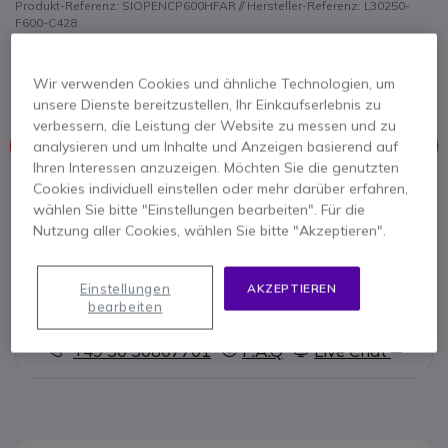
Produkt-Referenz: SIOPENCP600HFAR // Hersteller-Referenz: L30250-
F600-C428
SIP-Desktop-Telefon mit leistungsstarkem 4,3-
Zoll-Farbbildschirm, Bluetooth-Funktion und HFA-
Programmierung
Wir verwenden Cookies und ähnliche Technologien, um
unsere Dienste bereitzustellen, Ihr Einkaufserlebnis zu
verbessern, die Leistung der Website zu messen und zu
Dieses Produkt wird nicht mehr hergestellt
analysieren und um Inhalte und Anzeigen basierend auf
Ihren Interessen anzuzeigen. Möchten Sie die genutzten
Cookies individuell einstellen oder mehr darüber erfahren,
Hier finden Sie eine Übersicht ähnlicher Produkte.
wählen Sie bitte "Einstellungen bearbeiten". Für die
Nutzung aller Cookies, wählen Sie bitte "Akzeptieren".
Ähnliche Produkte prüfen
Einstellungen
AKZEPTIEREN
bearbeiten
Kontaktieren Sie uns -
Kostenlos anrufen
+49 30 30807701
F.A.Q
Live Chat