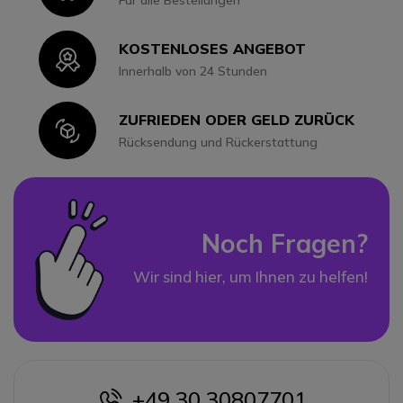
Für alle Bestellungen
KOSTENLOSES ANGEBOT
Icon
Innerhalb von 24 Stunden
ZUFRIEDEN ODER GELD ZURÜCK
Icon
Rücksendung und Rückerstattung
Noch Fragen?
Wir sind hier, um Ihnen zu helfen!
+49 30 30807701
icon