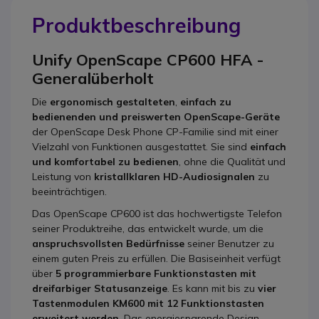
Produktbeschreibung
Unify OpenScape CP600 HFA -
Generalüberholt
Die
ergonomisch gestalteten
,
einfach zu
bedienenden und preiswerten OpenScape-Geräte
der OpenScape Desk Phone CP-Familie sind mit einer
Vielzahl von Funktionen ausgestattet. Sie sind
einfach
und komfortabel zu bedienen
, ohne die Qualität und
Leistung von
kristallklaren HD-Audiosignalen
zu
beeinträchtigen.
Das OpenScape CP600 ist das hochwertigste Telefon
seiner Produktreihe, das entwickelt wurde, um die
anspruchsvollsten Bedürfnisse
seiner Benutzer zu
einem guten Preis zu erfüllen. Die Basiseinheit verfügt
über
5 programmierbare Funktionstasten mit
dreifarbiger Statusanzeige
. Es kann mit bis zu
vier
Tastenmodulen KM600 mit 12 Funktionstasten
erweitert werden
. Das energiesparende Design