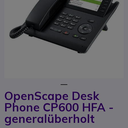
1
OpenScape Desk
Zum Anfang der Bildgalerie springen
Phone CP600 HFA -
generalüberholt