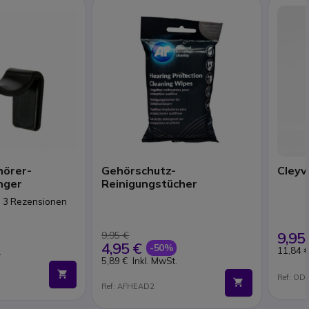
hörer-
Gehörschutz-
Cleyv
nger
Reinigungstücher
n 3 Rezensionen
9,95
9,95 €
4,95 €
-50%
11,84 
.
5,89 €
Inkl. MwSt.
Ref: O
Ref: AFHEAD2