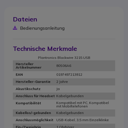
Dateien
Bedienungsanleitung
Technische Merkmale
Plantronics Blackwire 3215 USB
Hersteller
80S06A6
Artikelnummer
0197497213812
EAN
2 Jahre
Hersteller-Garantie
Ja
Akustikschutz
Kabelgebunden
Anschluss für Headset
Kompatibel mit PC, Kompatibel
Kompatibilität
mit Mobiltelefonen
Kabelgebunden
Kabellos/-gebunden
USB-Kabel, 3,5 mm Einzelklinke
Anschlussmöglichkeit
1 Ohrhörer
Ein-/Zweiohrig