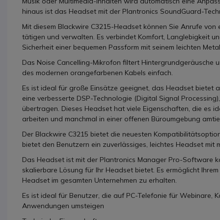
Musik oder Multimedia-Inhalten wird automatisch eine Anpa
hinaus ist das Headset mit der Plantronics SoundGuard-Techn
Mit diesem Blackwire C3215-Headset können Sie Anrufe von e
tätigen und verwalten. Es verbindet Komfort, Langlebigkeit und
Sicherheit einer bequemen Passform mit seinem leichten Meta
Das Noise Cancelling-Mikrofon filtert Hintergrundgeräusche 
des modernen orangefarbenen Kabels einfach.
Es ist ideal für große Einsätze geeignet, das Headset bietet
eine verbesserte DSP-Technologie (Digital Signal Processing)
übertragen. Dieses Headset hat viele Eigenschaften, die es id
arbeiten und manchmal in einer offenen Büroumgebung amtie
Der Blackwire C3215 bietet die neuesten Kompatibilitätsoptio
bietet den Benutzern ein zuverlässiges, leichtes Headset mit
Das Headset ist mit der Plantronics Manager Pro-Software kom
skalierbare Lösung für Ihr Headset bietet. Es ermöglicht Ihre
Headset im gesamten Unternehmen zu erhalten.
Es ist ideal für Benutzer, die auf PC-Telefonie für Webinare
Anwendungen umsteigen