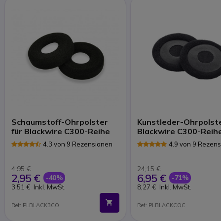
Schaumstoff-Ohrpolster
Kunstleder-Ohrpolste
für Blackwire C300-Reihe
Blackwire C300-Reih
4.3 von 9 Rezensionen
4.9 von 9 Rezen
4,95 €
24,15 €
2,95 €
6,95 €
-40%
-71%
3,51 €
Inkl. MwSt.
8,27 €
Inkl. MwSt.
Ref: PLBLACK3CO
Ref: PLBLACKCOC