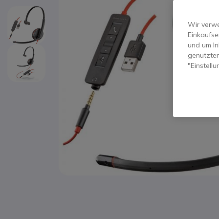
Wir verwe
Einkaufse
und um In
genutzten
"Einstell
Zum Anfang der Bildgalerie springen