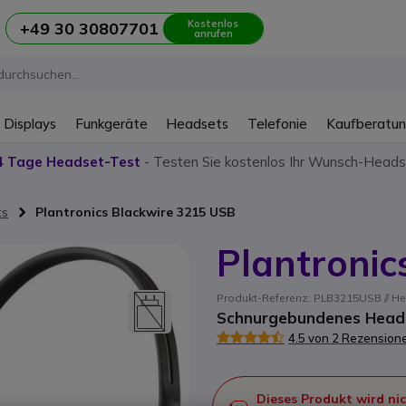
Kostenlos
+49 30 30807701
anrufen
 Displays
Funkgeräte
Headsets
Telefonie
Kaufberatu
4 Tage Headset-Test
- Testen Sie kostenlos Ihr Wunsch-Heads
ts
Plantronics Blackwire 3215 USB
Plantronic
Produkt-Referenz: PLB3215USB // He
Schnurgebundenes Heads
4.5 von 2 Rezension
Dieses Produkt wird nic