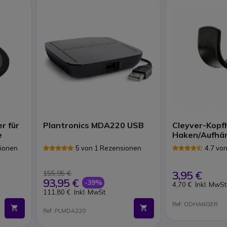
r für
Plantronics MDA220 USB
Cleyver-Kopf
e
Haken/Aufhä
sionen
5 von 1 Rezensionen
4.7 vo
3,95 €
155,95 €
93,95 €
-39%
4,70 €
Inkl. MwSt
111,80 €
Inkl. MwSt.
Ref: ODHANGER
Ref: PLMDA220