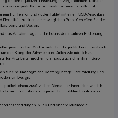
ssung an den Equalizer-Einstellungen vorgenommen. Darüber
ologie ausgestattet, einem ausfallsicheren Schallschutz.
inem PC, Telefon und / oder Tablet mit einem USB-Anschluss
 Flexibilität zu einem erschwinglichen Preis. Genießen Sie die
llkopfband und Design.
und das Anrufmanagement ist dank der intuitiven Bedienung
 außergewöhnlichen Audiokomfort und -qualität und zusätzlich
, um den Klang der Stimme so natürlich wie möglich zu
eal für Mitarbeiter machen, die hauptsächlich in ihrem Büro
ren.
nen für eine umfangreiche, kostengünstige Bereitstellung und
 modernem Design.
patibel, einem zusätzlichen Dienst, der Ihnen eine wirklich
m IT-Team, Informationen zu jedem kompatiblen Plantronics-
, Konferenzschaltungen, Musik und andere Multimedia-