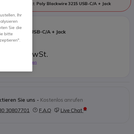
 Nachfolgeprodukt:
Poly Blackwire 3215 USB-C/A + Jack
tellen, Ihr
alysieren
ten Sie die
ackwire 3215 USB-C/A + Jack
e bitte
zeptieren".
 €
0 €
Inkl. MwSt.
ves Modell ansehen
tieren Sie uns -
Kostenlos anrufen
30 30807701
F.A.Q
Live Chat