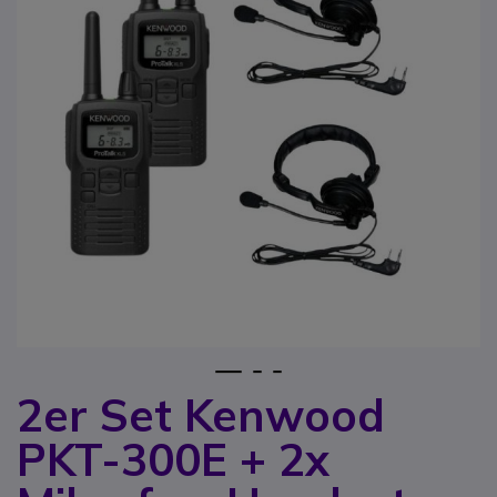
1
2
3
2er Set Kenwood
Zum Anfang der Bildgalerie springen
PKT-300E + 2x