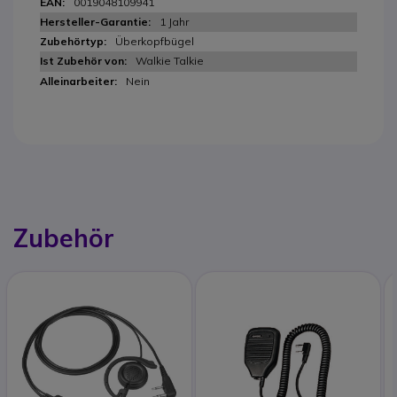
0019048109941
1 Jahr
Überkopfbügel
Walkie Talkie
Nein
Zubehör