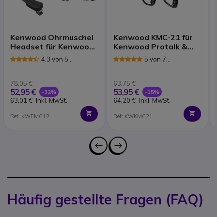
Kenwood Ohrmuschel
Kenwood KMC-21 für
Headset für Kenwood
Kenwood Protalk &
3201 & 3301
UBZ-Funkgeräte
4.3 von 5
5 von 7
Rezensionen
Rezensionen
78,05 €
63,75 €
52,95 €
53,95 €
-32%
-15%
63,01 €
Inkl. MwSt.
64,20 €
Inkl. MwSt.
Ref: KWEMC12
Ref: KWKMC21
Häufig gestellte Fragen (FAQ)