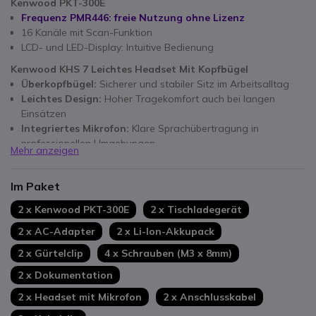
Kenwood PKT-300E
Frequenz PMR446: freie Nutzung ohne Lizenz
16 Kanäle mit Scan-Funktion
LCD- und LED-Display: Intuitive Bedienung
Kenwood KHS 7 Leichtes Headset Mit Kopfbügel
Überkopfbügel:
Sicherer und stabiler Sitz im Arbeitsalltag
Leichtes Design:
Hoher Tragekomfort auch bei langen
Einsätzen
Integriertes Mikrofon:
Klare Sprachübertragung in
professionellen Umgebungen
Mehr anzeigen
Im Paket
2 x Kenwood PKT-300E
2 x Tischladegerät
2 x AC-Adapter
2 x Li-Ion-Akkupack
2 x Gürtelclip
4 x Schrauben (M3 x 8mm)
2 x Dokumentation
2 x Headset mit Mikrofon
2 x Anschlusskabel