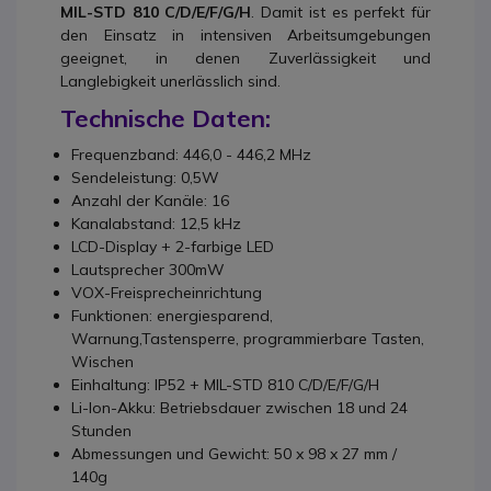
MIL-STD 810 C/D/E/F/G/H
. Damit ist es perfekt für
den Einsatz in intensiven Arbeitsumgebungen
geeignet, in denen Zuverlässigkeit und
Langlebigkeit unerlässlich sind.
Technische Daten:
Frequenzband: 446,0 - 446,2 MHz
Sendeleistung: 0,5W
Anzahl der Kanäle: 16
Kanalabstand: 12,5 kHz
LCD-Display + 2-farbige LED
Lautsprecher 300mW
VOX-Freisprecheinrichtung
Funktionen: energiesparend,
Warnung,Tastensperre, programmierbare Tasten,
Wischen
Einhaltung: IP52 + MIL-STD 810 C/D/E/F/G/H
Li-Ion-Akku: Betriebsdauer zwischen 18 und 24
Stunden
Abmessungen und Gewicht: 50 x 98 x 27 mm /
140g