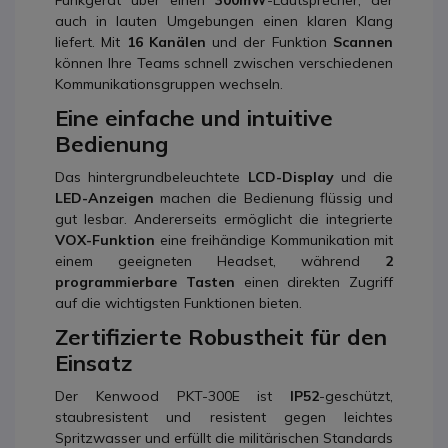
Funkgerät über einen
300mW
-Lautsprecher, der
auch in lauten Umgebungen einen klaren Klang
liefert. Mit
16 Kanälen
und der Funktion
Scannen
können Ihre Teams schnell zwischen verschiedenen
Kommunikationsgruppen wechseln.
Eine einfache und intuitive
Bedienung
Das hintergrundbeleuchtete
LCD-Display
und die
LED-Anzeigen
machen die Bedienung flüssig und
gut lesbar. Andererseits ermöglicht die integrierte
VOX-Funktion
eine freihändige Kommunikation mit
einem geeigneten Headset, während
2
programmierbare Tasten
einen direkten Zugriff
auf die wichtigsten Funktionen bieten.
Zertifizierte Robustheit für den
Einsatz
Der Kenwood PKT-300E ist
IP52
-geschützt,
staubresistent und resistent gegen leichtes
Spritzwasser und erfüllt die militärischen Standards