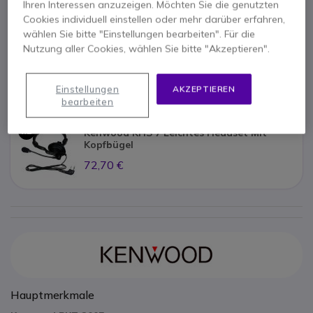
Im Vorteilspack enthalten:
Ihren Interessen anzuzeigen. Möchten Sie die genutzten
Cookies individuell einstellen oder mehr darüber erfahren,
wählen Sie bitte "Einstellungen bearbeiten". Für die
x2
Nutzung aller Cookies, wählen Sie bitte "Akzeptieren".
Kenwood PKT-300E
116,35 €
Einstellungen
AKZEPTIEREN
bearbeiten
x2
Kenwood KHS 7 Leichtes Headset Mit
Kopfbügel
72,70 €
Hauptmerkmale