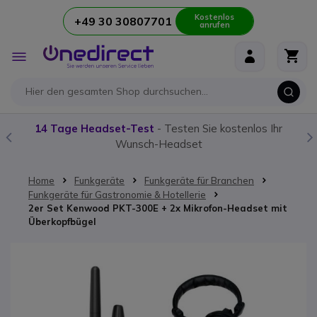
Kostenlos
+49 30 30807701
anrufen
Zum Inhalt springen
Navigation
umschalten
14 Tage Headset-Test
- Testen Sie kostenlos Ihr
Wunsch-Headset
Home
Funkgeräte
Funkgeräte für Branchen
Funkgeräte für Gastronomie & Hotellerie
2er Set Kenwood PKT-300E + 2x Mikrofon-Headset mit
Überkopfbügel
Zum Ende der Bildgalerie springen