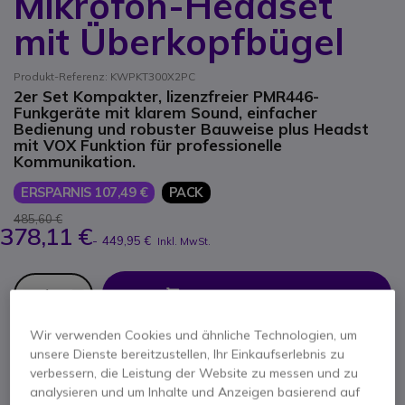
Mikrofon-Headset
mit Überkopfbügel
Produkt-Referenz: KWPKT300X2PC
2er Set Kompakter, lizenzfreier PMR446-
Funkgeräte mit klarem Sound, einfacher
Bedienung und robuster Bauweise plus Headst
mit VOX Funktion für professionelle
Kommunikation.
ERSPARNIS 107,49 €
PACK
485,60 €
378,11 €
-
449,95 €
Inkl. MwSt.
Anzahl
IN DEN WARENKORB
Wir verwenden Cookies und ähnliche Technologien, um
ANGEBOT IN 4 STUNDEN
unsere Dienste bereitzustellen, Ihr Einkaufserlebnis zu
verbessern, die Leistung der Website zu messen und zu
VERFÜGBARKEIT ANFRAGEN
analysieren und um Inhalte und Anzeigen basierend auf