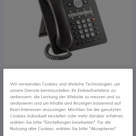
Wir verwenden Cookies und ähnliche Technologien, um
unsere Dienste bereitzustellen, Ihr Einkaufserlebnis zu
1
verbessern, die Leistung der Website zu messen und zu
Avaya 1608-i IP -
Zum Anfang der Bildgalerie springen
analysieren und um Inhalte und Anzeigen basierend auf
generalüberholt
Ihren Interessen anzuzeigen. Möchten Sie die genutzten
Cookies individuell einstellen oder mehr darüber erfahren,
wählen Sie bitte "Einstellungen bearbeiten". Für die
Produkt-Referenz: AV1608IR // Hersteller-Referenz: 700458532
Nutzung aller Cookies, wählen Sie bitte "Akzeptieren".
Vollständiges IP-Telefon