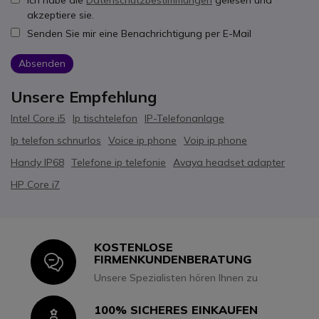
Ich habe die
Datenschutzbestimmungen
gelesen und
akzeptiere sie.
Senden Sie mir eine Benachrichtigung per E-Mail
Absenden
Unsere Empfehlung
Intel Core i5
Ip tischtelefon
IP-Telefonanlage
Ip telefon schnurlos
Voice ip phone
Voip ip phone
Handy IP68
Telefone ip telefonie
Avaya headset adapter
HP Core i7
KOSTENLOSE
Icon
FIRMENKUNDENBERATUNG
Unsere Spezialisten hören Ihnen zu
100% SICHERES EINKAUFEN
Icon