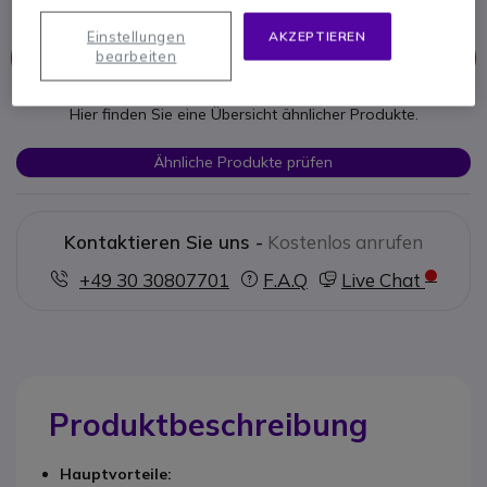
Einstellungen
AKZEPTIEREN
bearbeiten
Dieses Produkt wird nicht mehr hergestellt
Hier finden Sie eine Übersicht ähnlicher Produkte.
Ähnliche Produkte prüfen
Kontaktieren Sie uns -
Kostenlos anrufen
+49 30 30807701
F.A.Q
Live Chat
Produktbeschreibung
Hauptvorteile: