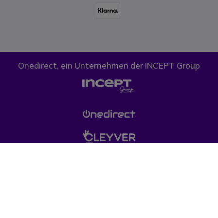
Onedirect, ein Unternehmen der INCEPT Group
Cookies
Datenschutz
AGB
(*) Die durchgestrichenen Preise entsprechen dem bisherigen Preis bei
Onedirect. Alle Rechte vorbehalten. © 1999-heute Onedirect