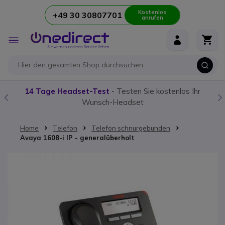
Kostenlos
+49 30 30807701
anrufen
Zum Inhalt springen
Navigation
umschalten
14 Tage Headset-Test
- Testen Sie kostenlos Ihr
Wunsch-Headset
Home
Telefon
Telefon schnurgebunden
Avaya 1608-i IP - generalüberholt
Zum Ende der Bildgalerie springen